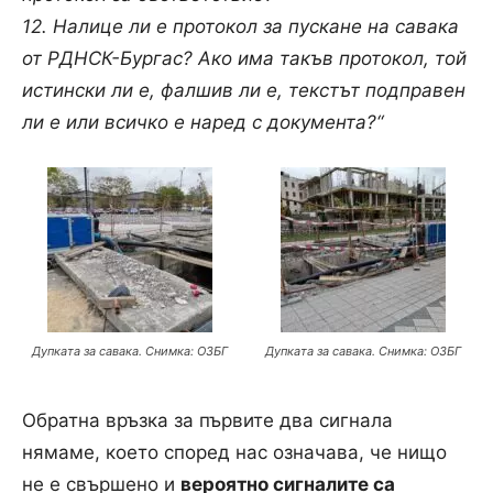
12. Налице ли е протокол за пускане на савака
от РДНСК-Бургас? Ако има такъв протокол, той
истински ли е, фалшив ли е, текстът подправен
ли е или всичко е наред с документа?“
Дупката за савака. Снимка: ОЗБГ
Дупката за савака. Снимка: ОЗБГ
Обратна връзка за първите два сигнала
нямаме, което според нас означава, че нищо
не е свършено и
вероятно сигналите са