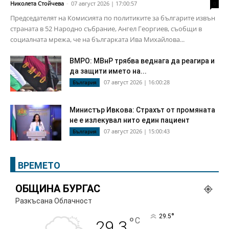
Николета Стойчева
-
07 август 2026 | 17:00:57
0
Председателят на Комисията по политиките за българите извън
страната в 52 Народно събрание, Ангел Георгиев, съобщи в
социалната мрежа, че на българката Ива Михайлова...
ВМРО: МВнР трябва веднага да реагира и
да защити името на...
07 август 2026 | 16:00:28
България
Министър Ивкова: Страхът от промяната
не е излекувал нито един пациент
07 август 2026 | 15:00:43
България
ВРЕМЕТО
ОБЩИНА БУРГАС
Разкъсана Облачност
°
29.5
°
C
29.3