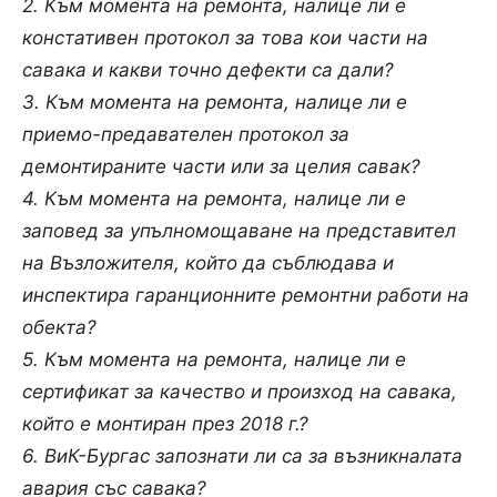
2. Към момента на ремонта, налице ли е
констативен протокол за това кои части на
савака и какви точно дефекти са дали?
3. Към момента на ремонта, налице ли е
приемо-предавателен протокол за
демонтираните части или за целия савак?
4. Към момента на ремонта, налице ли е
заповед за упълномощаване на представител
на Възложителя, който да съблюдава и
инспектира гаранционните ремонтни работи на
обекта?
5. Към момента на ремонта, налице ли е
сертификат за качество и произход на савака,
който е монтиран през 2018 г.?
6. ВиК-Бургас запознати ли са за възникналата
авария със савака?