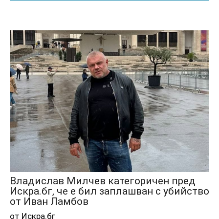
Владислав Милчев категоричен пред
Искра.бг, че е бил заплашван с убийство
от Иван Ламбов
от Искра.бг