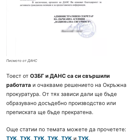
Писмото от ДАНС
Тоест от
ОЗБГ и ДАНС са си свършили
работата
и очакваме решението на Окръжна
прокуратура. От тях зависи дали ще бъде
образувано досъдебно производство или
преписката ще бъде прекратена.
Още статии по темата можете да прочетете:
ТУК
,
ТУК
,
ТУК
,
ТУК
,
ТУК
и
ТУК
.