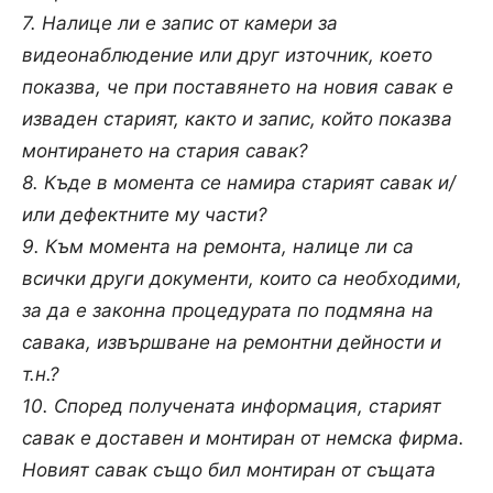
7. Налице ли е запис от камери за
видеонаблюдение или друг източник, което
показва, че при поставянето на новия савак е
изваден старият, както и запис, който показва
монтирането на стария савак?
8. Къде в момента се намира старият савак и/
или дефектните му части?
9. Към момента на ремонта, налице ли са
всички други документи, които са необходими,
за да е законна процедурата по подмяна на
савака, извършване на ремонтни дейности и
т.н.?
10. Според получената информация, старият
савак е доставен и монтиран от немска фирма.
Новият савак също бил монтиран от същата