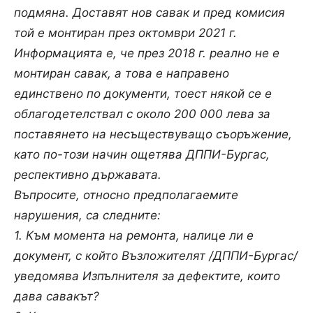
подмяна. Доставят нов савак и пред комисия
той е монтиран през октомври 2021 г.
Информацията е, че през 2018 г. реално не е
монтиран савак, а това е направено
единствено по документи, тоест някой се е
облагодетелствал с около 200 000 лева за
поставянето на несъществуващо съоръжение,
като по-този начин ощетява ДППИ-Бургас,
респективно държавата.
Въпросите, относно предполагаемите
нарушения, са следните:
1. Към момента на ремонта, налице ли е
документ, с който Възложителят /ДППИ-Бургас/
уведомява Изпълнителя за дефектите, които
дава савакът?