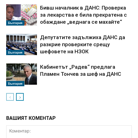
Бивш началник в ДАНС: Проверка
за лекарства е била прекратена с
обаждане „веднага се махайте“
България
Депутатите задължиха ДАНС да
разкрие проверките срещу
шефовете на НЗОК
България
Кабинетът „Радев“ предлага
Пламен Тончев за шеф на ДАНС
България
ВАШИЯТ КОМЕНТАР