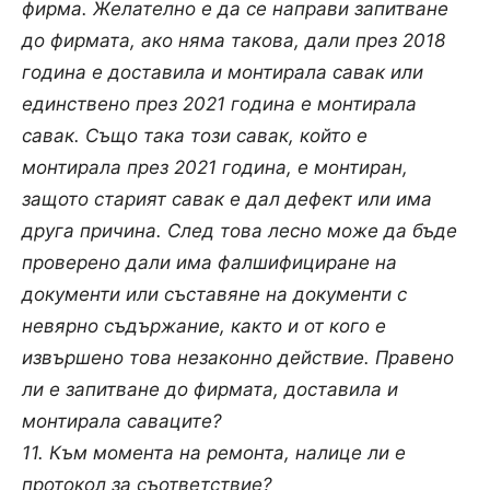
фирма. Желателно е да се направи запитване
до фирмата, ако няма такова, дали през 2018
година е доставила и монтирала савак или
единствено през 2021 година е монтирала
савак. Също така този савак, който е
монтирала през 2021 година, е монтиран,
защото старият савак е дал дефект или има
друга причина. След това лесно може да бъде
проверено дали има фалшифициране на
документи или съставяне на документи с
невярно съдържание, както и от кого е
извършено това незаконно действие. Правено
ли е запитване до фирмата, доставила и
монтирала саваците?
11. Към момента на ремонта, налице ли е
протокол за съответствие?