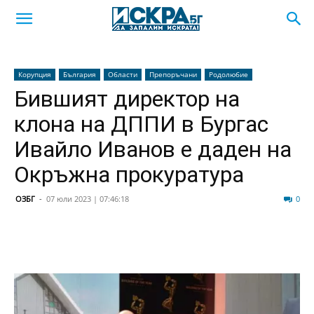
Корупция
България
Области
Препоръчани
Родолюбие
Бившият директор на
клона на ДППИ в Бургас
Ивайло Иванов е даден на
Окръжна прокуратура
ОЗБГ
-
07 юли 2023 | 07:46:18
956
0