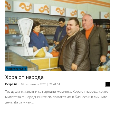
Развлекателно
Хора от народа
Искра.бг
-
16 септември 2025 | 21:41:14
2
Тез душички златни са народни момчета. Хора от народа, които
милеят за сънародниците си, помагат им в бизнеса и в личните
дела. Да са живи...