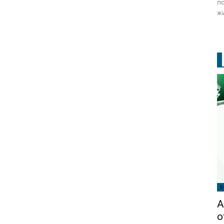
по
жи
Б
А
о