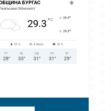
ОБЩИНА БУРГАС
Разкъсана Облачност
°
29.5
°
C
29.3
°
29.3
55 %
4.9kmh
30 %
ПТ
СБ
НД
ПН
ВТ
28
°
33
°
31
°
31
°
29
°