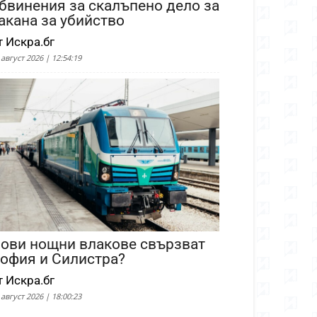
бвинения за скалъпено дело за
акана за убийство
т Искра.бг
 август 2026 | 12:54:19
ови нощни влакове свързват
офия и Силистра?
т Искра.бг
 август 2026 | 18:00:23