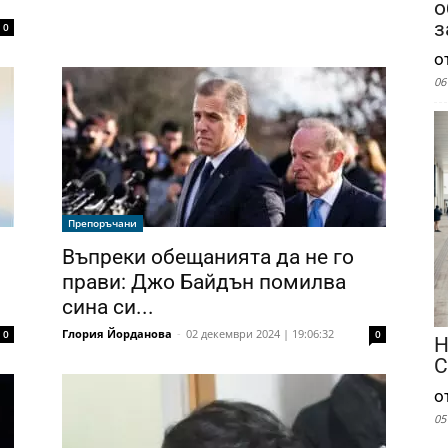
о
з
0
о
06
Препоръчани
Въпреки обещанията да не го
прави: Джо Байдън помилва
сина си...
Глория Йорданова
-
02 декември 2024 | 19:06:32
0
0
Н
С
о
05