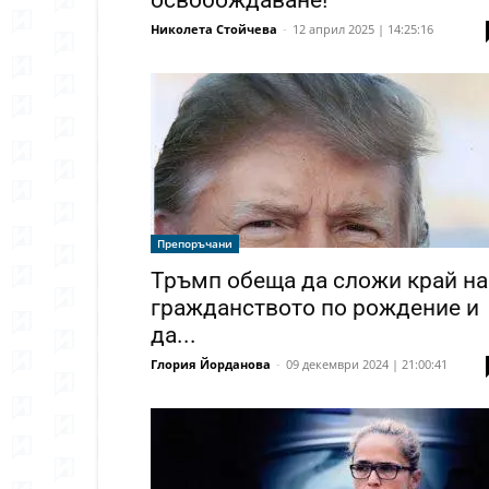
освобождаване!
Николета Стойчева
-
12 април 2025 | 14:25:16
Препоръчани
Тръмп обеща да сложи край на
гражданството по рождение и
да...
Глория Йорданова
-
09 декември 2024 | 21:00:41