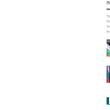
п
Ни
Пр
бъ
Ан
бъ