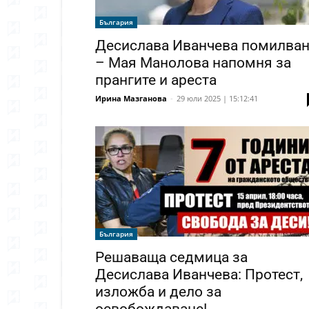
България
Десислава Иванчева помилва
– Мая Манолова напомня за
прангите и ареста
Ирина Мазганова
-
29 юли 2025 | 15:12:41
България
Решаваща седмица за
Десислава Иванчева: Протест,
изложба и дело за