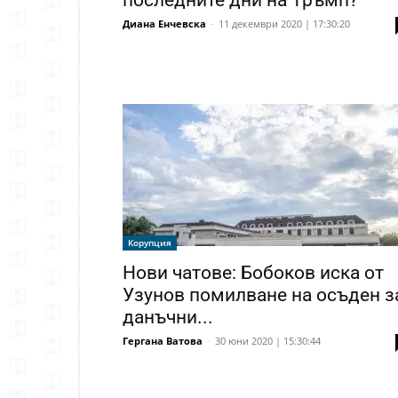
последните дни на Тръмп?
Диана Енчевска
-
11 декември 2020 | 17:30:20
Корупция
Нови чатове: Бобоков иска от
Узунов помилване на осъден з
данъчни...
Гергана Ватова
-
30 юни 2020 | 15:30:44