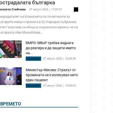
острадалата българка
колета Стойчева
-
07 август 2026 | 17:00:57
0
едседателят на Комисията по политиките за
лгарите извън страната в 52 Народно събрание,
гел Георгиев, съобщи в социалната мрежа, че на
лгарката Ива Михайлова...
ВМРО: МВнР трябва веднага
да реагира и да защити името
на...
07 август 2026 | 16:00:28
България
Министър Ивкова: Страхът от
промяната не е излекувал нито
един пациент
07 август 2026 | 15:00:43
България
ВРЕМЕТО