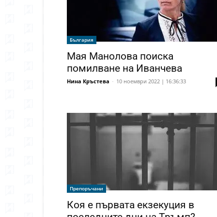
България
Мая Манолова поиска
помилване на Иванчева
Нина Кръстева
-
10 ноември 2022 | 16:36:33
Препоръчани
Коя е първата екзекуция в