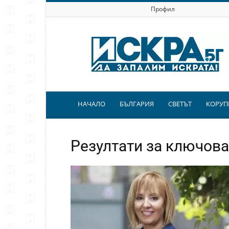
Профил
Искра.бг
НАЧАЛО
БЪЛГАРИЯ
СВЕТЪТ
КОРУП
Резултати за ключова