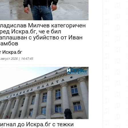
ладислав Милчев категоричен
ред Искра.бг, че е бил
аплашван с убийство от Иван
амбов
т Искра.бг
 август 2026 | 14:47:45
игнал до Искра.бг с тежки