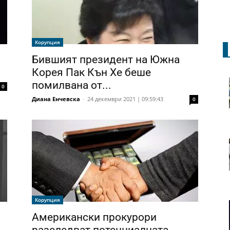
Корупция
Бившият президент на Южна
Корея Пак Кън Хе беше
помилвана от...
0
Диана Енчевска
-
24 декември 2021 | 09:59:43
0
Корупция
Американски прокурори