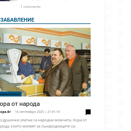
1 comments
ЗАБАВЛЕНИЕ
азвлекателно
ора от народа
кра.бг
-
16 септември 2025 | 21:41:14
2
з душички златни са народни момчета. Хора от
рода, които милеят за сънародниците си,