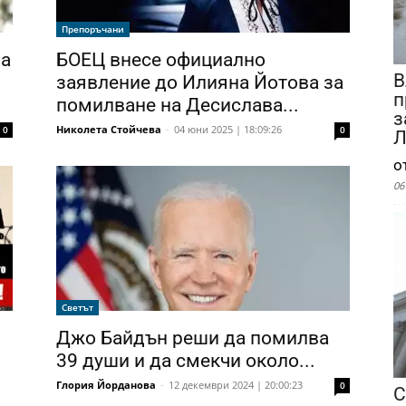
Препоръчани
на
БОЕЦ внесе официално
В
заявление до Илияна Йотова за
п
помилване на Десислава...
з
Николета Стойчева
-
04 юни 2025 | 18:09:26
0
0
Л
о
06
Светът
Джо Байдън реши да помилва
39 души и да смекчи около...
Глория Йорданова
-
12 декември 2024 | 20:00:23
0
С