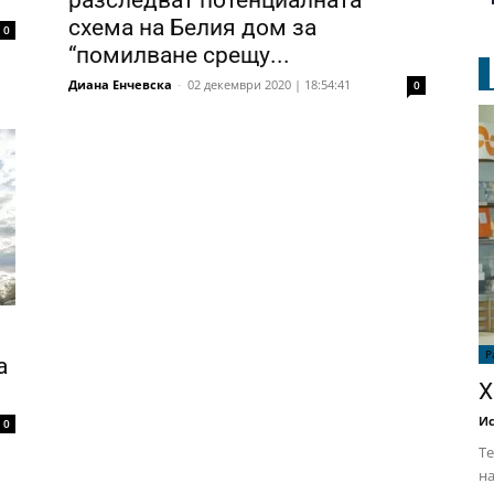
разследват потенциалната
схема на Белия дом за
0
“помилване срещу...
Диана Енчевска
-
02 декември 2020 | 18:54:41
0
Р
а
Х
Ис
0
Те
на