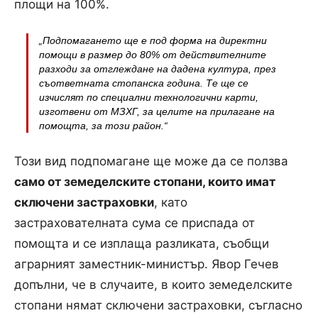
площи на 100%.
„Подпомагането ще е под форма на директни
помощи в размер до 80% от действителните
разходи за отглеждане на дадена култура, през
съответната стопанска година. Те ще се
изчислят по специални технологични карти,
изготвени от МЗХГ, за целите на прилагане на
помощта, за този район.“
Този вид подпомагане ще може да се ползва
само от земеделските стопани, които имат
сключени застраховки
, като
застрахователната сума се приспада от
помощта и се изплаща разликата, съобщи
аграрният заместник-министър. Явор Гечев
допълни, че в случаите, в които земеделските
стопани нямат сключени застраховки, съгласно