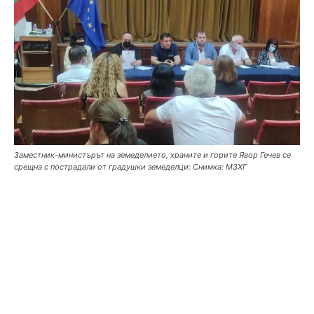
Заместник-министърът на земеделието, храните и горите Явор Гечев се
срещна с пострадали от градушки земеделци: Снимка: МЗХГ