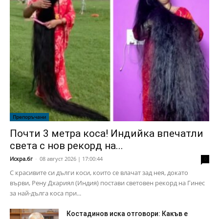
Препоръчани
Почти 3 метра коса! Индийка впечатли
света с нов рекорд на...
Искра.бг
-
08 август 2026 | 17:00:44
0
С красивите си дълги коси, които се влачат зад нея, докато
върви, Рену Дхариял (Индия) постави световен рекорд на Гинес
за най-дълга коса при...
Костадинов иска отговори: Какъв е