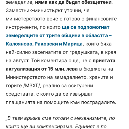
земеделие,
няма как да бъдат обезщетени
.
Заместник-министърът уточни, че
министерството вече е готово с финансовите
инструменти, по които
ще се подпомогнат
земеделците от трите общини в областта –
Калояново, Раковски и Марица
, които бяха
най-силно засегнатите от градушката, в края
на август. Той коментира още, че с
приетата
актуализация от 15 млн. лева
в бюджета на
Министерството на земеделието, храните и
горите /МЗХГ/, реално са осигурени
средствата, с които да се извършат
плащанията на помощите към пострадалите.
„В тази връзка сме готови с механизмите, по
които ще ви компенсираме. Единият е по