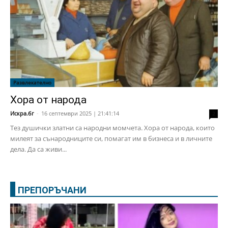
Развлекателно
Хора от народа
Искра.бг
-
16 септември 2025 | 21:41:14
2
Тез душички златни са народни момчета. Хора от народа, които
милеят за сънародниците си, помагат им в бизнеса и в личните
дела. Да са живи...
ПРЕПОРЪЧАНИ