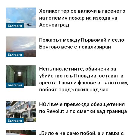
Хеликоптер се включи в гасенето
на големия пожар на изхода на
Асеновград
България
Пожарът между Първомай и село
Брягово вече е локализиран
България
Непълнолетните, обвинени за
убийството в Пловдив, остават в
ареста. Гасили фасове в тялото му,
България
побоят продължил над час
НОИ вече превежда обезщетения
по Revolut и по сметки зад граница
България
„Било е не само побой, а и гавра с