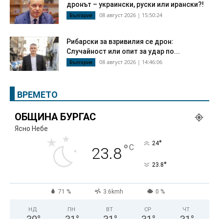
дронът – украински, руски или ирански?!
08 август 2026 | 15:50:24
България
Рибарски за взривилия се дрон:
Случайност или опит за удар по...
08 август 2026 | 14:46:06
България
ВРЕМЕТО
ОБЩИНА БУРГАС
Ясно Небе
°
24
°
C
23.8
°
23.8
71 %
3.6kmh
0 %
НД
ПН
ВТ
СР
ЧТ