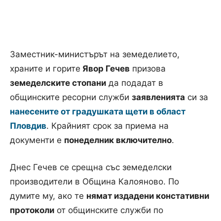
Заместник-министърът на земеделието,
храните и горите
Явор Гечев
призова
земеделските стопани
да подадат в
общинските ресорни служби
заявленията
си за
нанесените от градушката щети в област
Пловдив
. Крайният срок за приема на
документи е
понеделник включително
.
Днес Гечев се срещна със земеделски
производители в Община Калояново. По
думите му, ако те
нямат издадени констативни
протоколи
от общинските служби по