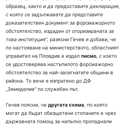
образец, както и да предоставите декларация,
с която се задължавате да представите
доказателствен документ за форсмажорното
обстоятелство, издаден от оторизираната за
това институция“,
разясни Гечев и добави, че
по настояване на министерството, областният
управител на Пловдив е издал
писмо
, с което
се удостоверява настъпилото форсмажорно
обстоятелство за най-засегнатите общини в
района. То вече е изпратено до ДФ
„Земеделие“ по служебен път.
Гечев поясни, че
другата схема
, по която
могат да бъдат обезщетени стопаните е чрез
държавната помощ за напълно пропаднали