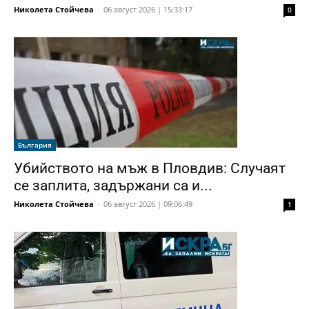
Николета Стойчева
-
06 август 2026 | 15:33:17
0
България
Убийството на мъж в Пловдив: Случаят
се заплита, задържани са и...
Николета Стойчева
-
06 август 2026 | 09:06:49
1