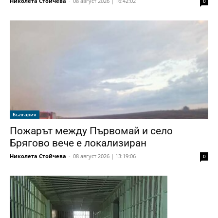
Николета Стойчева
-
08 август 2026 | 16:42:02
0
България
Пожарът между Първомай и село
Брягово вече е локализиран
Николета Стойчева
-
08 август 2026 | 13:19:06
0