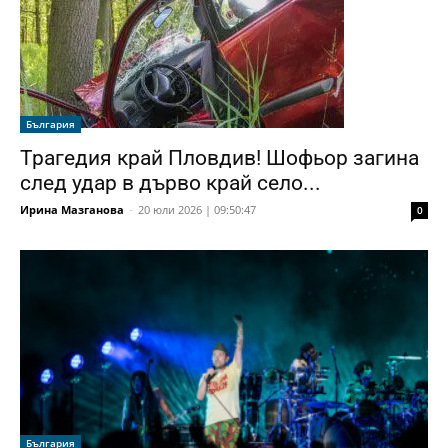
България
Трагедия край Пловдив! Шофьор загина
след удар в дърво край село...
Ирина Мазганова
-
20 юли 2026 | 09:50:47
0
България