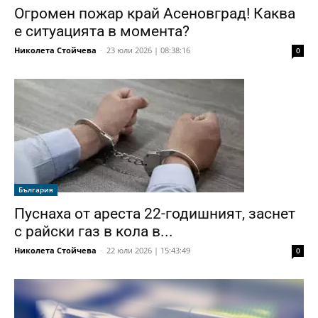
Огромен пожар край Асеновград! Каква
е ситуацията в момента?
Николета Стойчева
-
23 юли 2026 | 08:38:16
0
България
Пуснаха от ареста 22-годишният, заснет
с райски газ в кола в...
Николета Стойчева
-
22 юли 2026 | 15:43:49
0