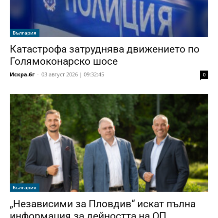
България
Катастрофа затруднява движението по
Голямоконарско шосе
Искра.бг
-
03 август 2026 | 09:32:45
0
България
„Независими за Пловдив“ искат пълна
информация за дейността на ОП