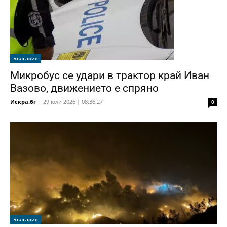
България
Микробус се удари в трактор край Иван
Вазово, движението е спряно
Искра.бг
-
29 юли 2026 | 08:36:27
0
България