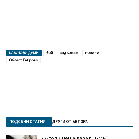
бой
задържан
новини
КЛЮЧОВИ ДУМИ:
Област Габрово
ПОДОБНИ СТАТИИ
ДРУГИ ОТ АВТОРА
22-годишен е карал „БМВ“