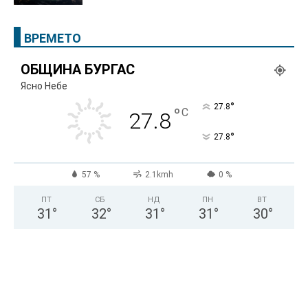
ВРЕМЕТО
ОБЩИНА БУРГАС
Ясно Небе
°
27.8
°
C
27.8
°
27.8
57 %
2.1kmh
0 %
ПТ
СБ
НД
ПН
ВТ
31
°
32
°
31
°
31
°
30
°