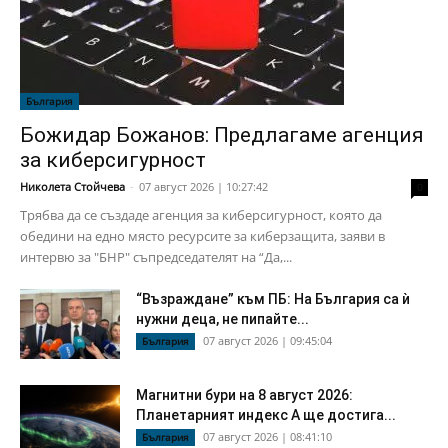
България
Божидар Божанов: Предлагаме агенция
за киберсигурност
Николета Стойчева
-
07 август 2026 | 10:27:42
0
Трябва да се създаде агенция за киберсигурност, която да
обедини на едно място ресурсите за киберзащита, заяви в
интервю за "БНР" съпредседателят на “Да,...
“Възраждане” към ПБ: На България са ѝ
нужни деца, не пипайте...
07 август 2026 | 09:45:04
България
Магнитни бури на 8 август 2026:
Планетарният индекс А ще достига...
07 август 2026 | 08:41:10
България