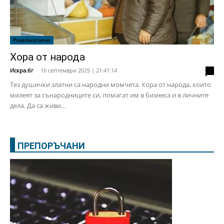
Развлекателно
Хора от народа
Искра.бг
-
16 септември 2025 | 21:41:14
2
Тез душички златни са народни момчета. Хора от народа, които
милеят за сънародниците си, помагат им в бизнеса и в личните
дела. Да са живи...
ПРЕПОРЪЧАНИ