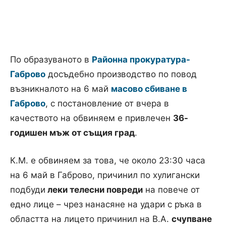
По образуваното в
Районна прокуратура-
Габрово
досъдебно производство по повод
възникналото на 6 май
масово сбиване в
Габрово
, с постановление от вчера в
качеството на обвиняем е привлечен
36-
годишен мъж от същия град
.
К.М. е обвиняем за това, че около 23:30 часа
на 6 май в Габрово, причинил по хулигански
подбуди
леки телесни повреди
на повече от
едно лице – чрез нанасяне на удари с ръка в
областта на лицето причинил на В.А.
счупване