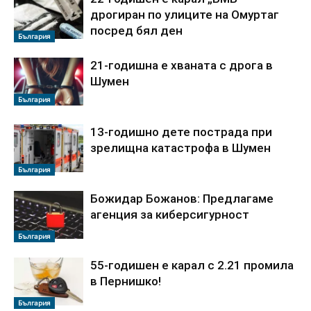
дрогиран по улиците на Омуртаг
посред бял ден
България
21-годишна е хваната с дрога в
Шумен
България
13-годишно дете пострада при
зрелищна катастрофа в Шумен
България
Божидар Божанов: Предлагаме
агенция за киберсигурност
България
55-годишен е карал с 2.21 промила
в Пернишко!
България