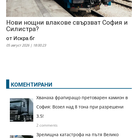
Нови нощни влакове свързват София и
Силистра?
от Искра.бг
05 август 2026 | 18:00:23
КОМЕНТИРАНИ
Хванаха фрапиращо претоварен камион в
София: Возел над 8 тона при разрешени
3.5!
2 comments
Зрелищна катастрофа на пътя Велико