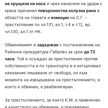
на хрущяла на носа
и чрез нанасяне на удари с
крака причинил
повърхностна охлузна рана
в
областта на главата и
комоцио
на С.Г. –
престъпление по чл.131, ал.1, т.4 и т.12, вр.
чл.130, ал.1 от НК.
Обвиняемият е
задържан
с постановление на
Районна прокуратура-Габрово за срок
до 72
часа
. Той е осъждан за престъпления против
собствеността и по транспорта и е изтърпявал
наказание лишаване от свобода, но към
момента на извършване на престъплението, в
което е обвинен, е реабилитиран.
За престъплението, за което К.М. е привлечен
в качеството на обвиняем, е предвидено