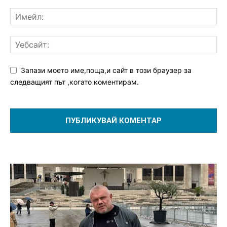
Запази моето име,поща,и сайт в този браузер за
следващият път ,когато коментирам.