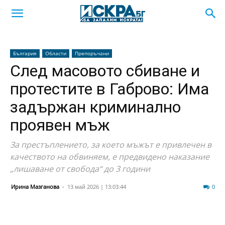
България
Области
Препоръчани
След масовото сбиване и
протестите в Габрово: Има
задържан криминално
проявен мъж
За престъплението, за което мъжът е привлечен в
качеството на обвиняем, е предвидено наказание
„лишаване от свобода“ до 3 години
Ирина Мазганова
-
13 май 2026 | 13:03:44
74
0