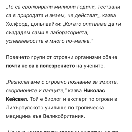
„
Те са еволюирали милиони години, тествани
са в природата и знаем, че действат
„, казва
Холфорд, допълвайки: „
Когато опитваме да ги
създадем сами в лабораторията,
успеваемостта е много по-малка.“
Повечето групи от отровни организми обаче
почти не са в полезрението
на учените.
„
Разполагаме с огромно познание за змиите,
скорпионите и паяците,
“ казва
Николас
Кейсвел
. Той е биолог и експерт по отрови в
Ливърпулското училище по тропическа
медицина във Великобритания.