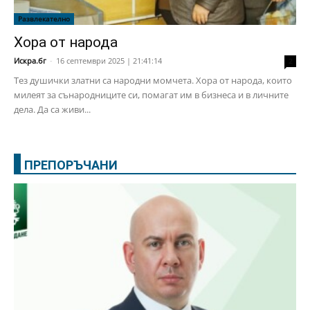
Развлекателно
Хора от народа
Искра.бг
-
16 септември 2025 | 21:41:14
2
Тез душички златни са народни момчета. Хора от народа, които
милеят за сънародниците си, помагат им в бизнеса и в личните
дела. Да са живи...
ПРЕПОРЪЧАНИ