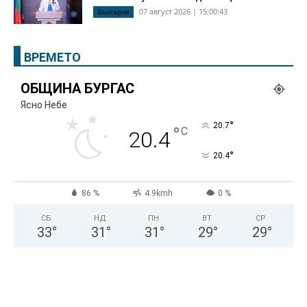
07 август 2026 | 15:00:43
България
ВРЕМЕТО
ОБЩИНА БУРГАС
Ясно Небе
°
20.7
°
C
20.4
°
20.4
86 %
4.9kmh
0 %
СБ
НД
ПН
ВТ
СР
33
°
31
°
31
°
29
°
29
°