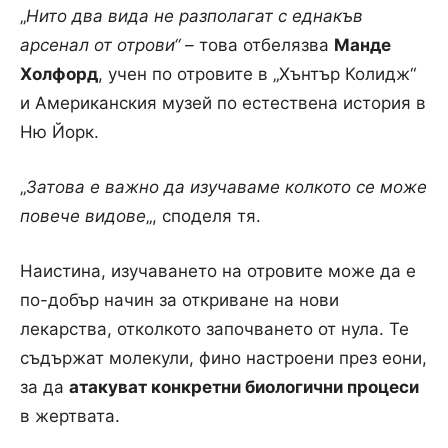
„
Нито два вида не разполагат с еднакъв
арсенал от отрови“ –
това отбелязва
Манде
Холфорд
, учен по отровите в „Хънтър Колидж“
и Американския музей по естествена история в
Ню Йорк.
„
Затова е важно да изучаваме колкото се може
повече видове
„, споделя тя.
Наистина, изучаването на отровите може да е
по-добър начин за откриване на нови
лекарства, отколкото започването от нула. Те
съдържат молекули, фино настроени през еони,
за да
атакуват конкретни биологични процеси
в жертвата.