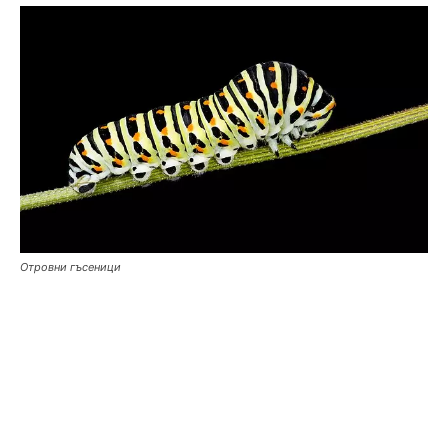
Отровни гъсеници