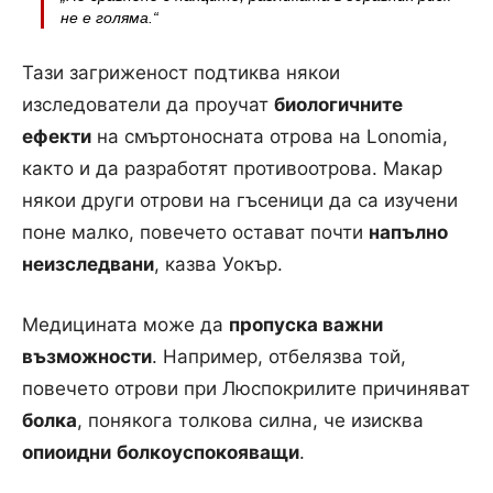
не е голяма.“
Тази загриженост подтиква някои
изследователи да проучат
биологичните
ефекти
на смъртоносната отрова на Lonomia,
както и да разработят противоотрова. Макар
някои други отрови на гъсеници да са изучени
поне малко, повечето остават почти
напълно
неизследвани
, казва Уокър.
Медицината може да
пропуска важни
възможности
. Например, отбелязва той,
повечето отрови при Люспокрилите причиняват
болка
, понякога толкова силна, че изисква
опиоидни
болкоуспокояващи
.