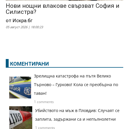
Нови нощни влакове свързват София и
Силистра?
от Искра.бг
05 август 2026 | 18:00:23
КОМЕНТИРАНИ
Зрелищна катастрофа на пътя Велико
Търново – Гурково! Кола се преобърна по
таван!
1 comments
Убийството на мъж в Пловдив: Случаят се
заплита, задържани са и непълнолетни
1 comments