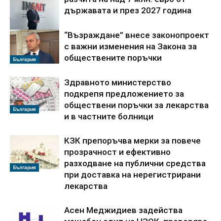
държавата и през 2027 година
“Възраждане” внесе законопроект
България
с важни изменения на Закона за
обществените поръчки
България
Здравното министерство
подкрепя предложението за
обществени поръчки за лекарства
България
и в частните болници
КЗК препоръчва мерки за повече
прозрачност и ефективно
разходване на публични средства
България
при доставка на нерегистрирани
лекарства
Асен Меджидиев задейства