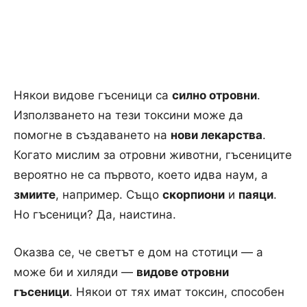
Някои видове гъсеници са
силно отровни
.
Използването на тези токсини може да
помогне в създаването на
нови лекарства
.
Когато мислим за отровни животни, гъсениците
вероятно не са първото, което идва наум, а
змиите
, например. Също
скорпиони
и
паяци
.
Но гъсеници? Да, наистина.
Оказва се, че светът е дом на стотици — а
може би и хиляди —
видове отровни
гъсеници
. Някои от тях имат токсин, способен