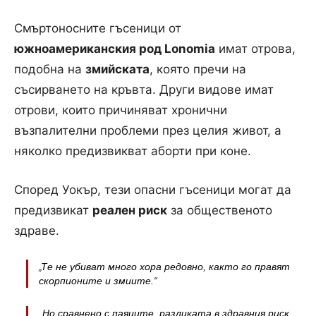
Смъртоносните гъсеници от
южноамериканския род Lonomia
имат отрова,
подобна на
змийската
, която пречи на
съсирването на кръвта. Други видове имат
отрови, които причиняват хронични
възпалителни проблеми през целия живот, а
няколко предизвикват аборти при коне.
Според Уокър, тези опасни гъсеници могат да
предизвикат
реален риск
за общественото
здраве.
„Те не убиват много хора редовно, както го правят
скорпионите и змиите.“
„Но сравнено с паяците, разликата в здравния риск