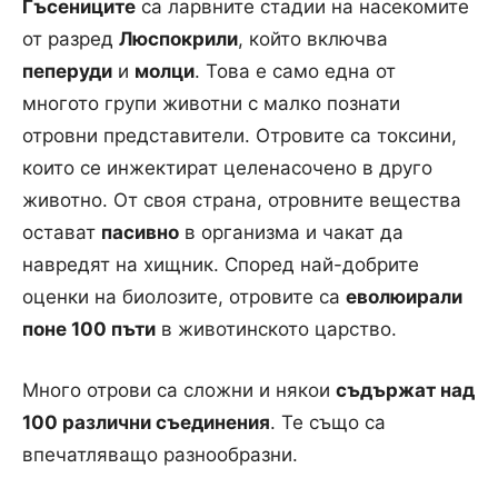
Гъсениците
са ларвните стадии на насекомите
от разред
Люспокрили
, който включва
пеперуди
и
молци
. Това е само една от
многото групи животни с малко познати
отровни представители. Отровите са токсини,
които се инжектират целенасочено в друго
животно. От своя страна, отровните вещества
остават
пасивно
в организма и чакат да
навредят на хищник. Според най-добрите
оценки на биолозите, отровите са
еволюирали
поне 100 пъти
в животинското царство.
Много отрови са сложни и някои
съдържат над
100 различни съединения
. Те също са
впечатляващо разнообразни.