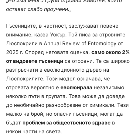
„
Но има много групи отровни животни, които
остават слабо проучени.
„
Гъсениците, в частност, заслужават повече
внимание, казва Уокър. Той писа за отровните
Люспокрили в Annual Review of Entomology от
2025 г. Според неговата оценка,
само около 2%
от видовете гъсеници
са отровни. Те са широко
разпръснати в еволюционното дърво на
Люспокрилите. Този модел означава, че
отровата вероятно е
еволюирала
независимо
няколко пъти в групата. Това може да доведе
до необичайно разнообразие от химикали. Тези
малко на брой, но опасни гъсеници, могат да
бъдат
проблем за общественото здраве
в
някои части на света.