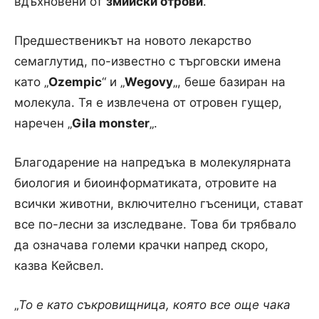
вдъхновени от
змийски отрови
.
Предшественикът на новото лекарство
семаглутид, по-известно с търговски имена
като „
Ozempic
“ и „
Wegovy
„, беше базиран на
молекула. Тя е извлечена от отровен гущер,
наречен „
Gila monster
„.
Благодарение на напредъка в молекулярната
биология и биоинформатиката, отровите на
всички животни, включително гъсеници, стават
все по-лесни за изследване. Това би трябвало
да означава големи крачки напред скоро,
казва Кейсвел.
„
То е като съкровищница, която все още чака