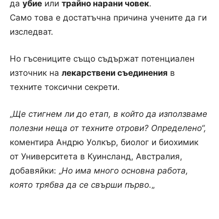
да
убие
или
трайно нарани човек
.
Само това е достатъчна причина учените да ги
изследват.
Но гъсениците също съдържат потенциален
източник на
лекарствени съединения
в
техните токсични секрети.
„
Ще стигнем ли до етап, в който да използваме
полезни неща от техните отрови? Определено“,
коментира Андрю Уолкър, биолог и биохимик
от Университета в Куинсланд, Австралия,
добавяйки: „
Но има много основна работа,
която трябва да се свърши първо.
„