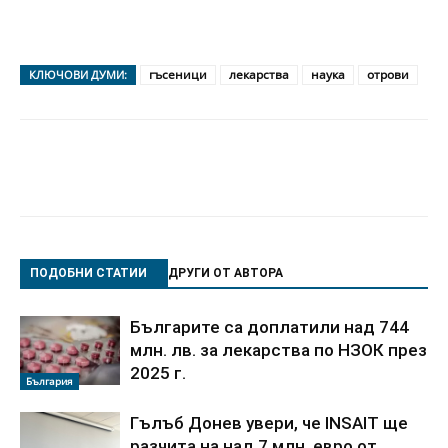
гъсеници
лекарства
наука
отрови
КЛЮЧОВИ ДУМИ:
ПОДОБНИ СТАТИИ
ДРУГИ ОТ АВТОРА
Българите са доплатили над 744
млн. лв. за лекарства по НЗОК през
2025 г.
България
Гълъб Донев увери, че INSAIT ще
разчита на над 7 млн. евро от