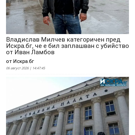
Владислав Милчев категоричен пред
Искра.бг, че е бил заплашван с убийство
от Иван Ламбов
от Искра.бг
06 август 2026 | 14:47:45