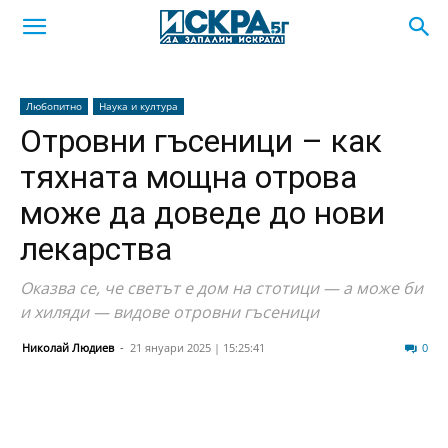
Любопитно
Наука и култура
Отровни гъсеници – как
тяхната мощна отрова
може да доведе до нови
лекарства
Оказва се, че светът е дом на стотици — а може би
и хиляди — видове отровни гъсеници
Николай Людиев
-
21 януари 2025 | 15:25:41
141
0