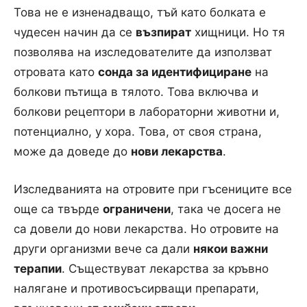
Това не е изненадващо, тъй като болката е
чудесен начин да се
възпират
хищници. Но тя
позволява на изследователите да използват
отровата като
сонда за идентифициране
на
болкови пътища в тялото. Това включва и
болкови рецептори в лабораторни животни и,
потенциално, у хора. Това, от своя страна,
може да доведе до
нови лекарства
.
Изследванията на отровите при гъсениците все
още са твърде
ограничени
, така че досега не
са довели до нови лекарства. Но отровите на
други организми вече са дали
някои важни
терапии
. Съществуват лекарства за кръвно
налягане и противосъсирващи препарати,