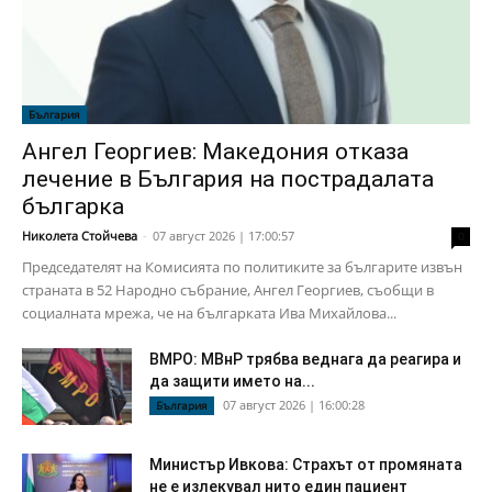
България
Ангел Георгиев: Македония отказа
лечение в България на пострадалата
българка
Николета Стойчева
-
07 август 2026 | 17:00:57
0
Председателят на Комисията по политиките за българите извън
страната в 52 Народно събрание, Ангел Георгиев, съобщи в
социалната мрежа, че на българката Ива Михайлова...
ВМРО: МВнР трябва веднага да реагира и
да защити името на...
07 август 2026 | 16:00:28
България
Министър Ивкова: Страхът от промяната
не е излекувал нито един пациент