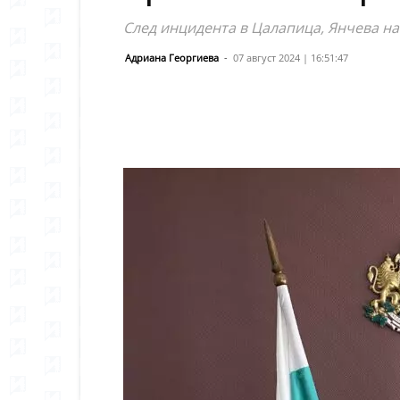
След инцидента в Цалапица, Янчева на
Адриана Георгиева
-
07 август 2024 | 16:51:47
Сподели