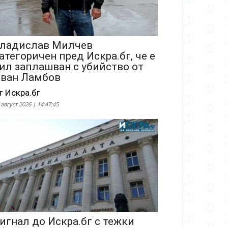
ладислав Милчев
атегоричен пред Искра.бг, че е
ил заплашван с убийство от
ван Ламбов
т Искра.бг
 август 2026 | 14:47:45
игнал до Искра.бг с тежки