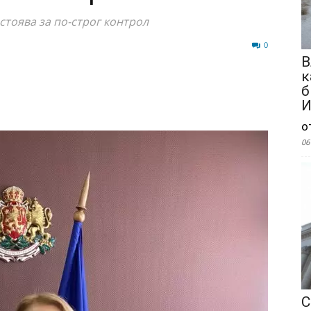
стоява за по-строг контрол
29
0
В
к
б
И
о
06
С