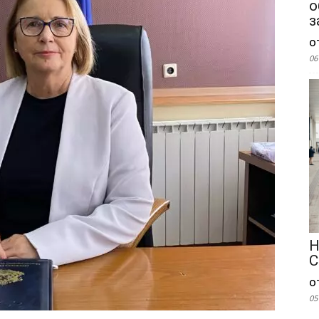
о
з
о
06
Н
С
о
05