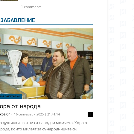
1 comments
ЗАБАВЛЕНИЕ
азвлекателно
ора от народа
кра.бг
-
16 септември 2025 | 21:41:14
2
з душички златни са народни момчета. Хора от
рода, които милеят за сънародниците си,