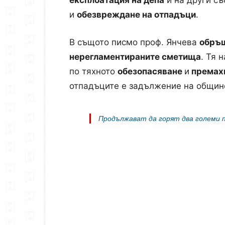
експлоатация на депа
и на други с
и
обезвреждане на отпадъци
.
В същото писмо проф. Янчева
обръщ
нерегламентираните сметища
. Тя 
по тяхното
обезопасяване
и
премах
отпадъците е задължение на общинс
Продължават да горят два големи п