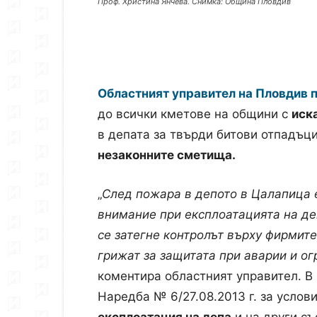
Проф. Христина Янчева. Снимка: Община Пловдив
Областният управител на Пловдив 
до всички кметове на общини с
иск
в депата за твърди битови отпадъци
незаконните сметища.
„
След пожара в депото в Цалапица 
внимание при експлоатацията на де
се затегне контролът върху фирмит
грижат за защитата при аварии и ог
коментира областният управител. В 
Наредба № 6/27.08.2013 г. за услови