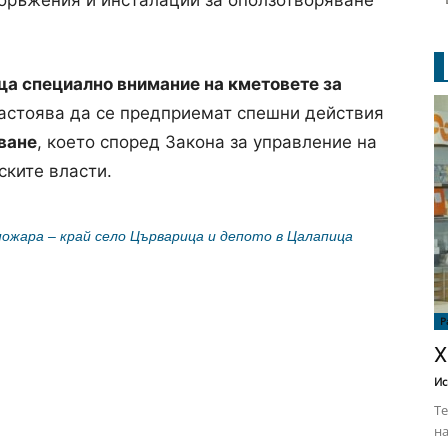
ъоръжения и инсталации за оползотворяване
а специално внимание на кметовете за
настоява да се предприемат спешни действия
ване
, което според Закона за управление на
ките власти.
ожара – край село Църварица и депото в Цалапица
Р
Х
Ис
Те
на