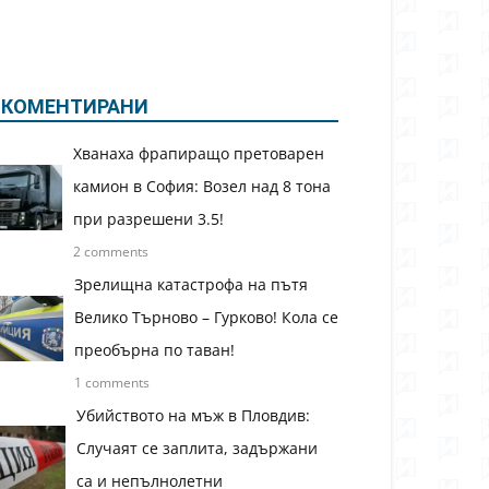
КОМЕНТИРАНИ
Хванаха фрапиращо претоварен
камион в София: Возел над 8 тона
при разрешени 3.5!
2 comments
Зрелищна катастрофа на пътя
Велико Търново – Гурково! Кола се
преобърна по таван!
1 comments
Убийството на мъж в Пловдив:
Случаят се заплита, задържани
са и непълнолетни