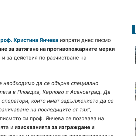
проф. Христина Янчева
изпрати днес писмо
ане за затягане на противопожарните мерки
 и за действия по разчистване на
е необходимо да се обърне специално
пата в Пловдив, Карлово и Асеновград. Да
е оператори, които имат задължението да се
раничаване на последиците от тях“
,
писмото си проф. Янчева се позовава на
ята и
изискванията за изграждане и