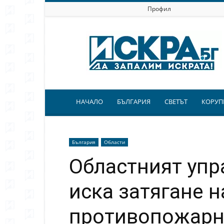
Профил
Искра.бг
НАЧАЛО
БЪЛГАРИЯ
СВЕТЪТ
КОРУП
България
Области
Областният упр
иска затягане н
противопожарн