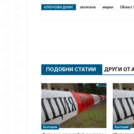
затягане
мерки
Област
КЛЮЧОВИ ДУМИ:
Сподели
ПОДОБНИ СТАТИИ
ДРУГИ ОТ 
България
България