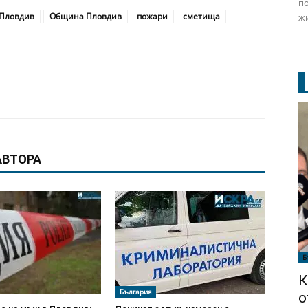
по
 Пловдив
Община Пловдив
пожари
сметища
жи
АВТОРА
Б
К
България
о