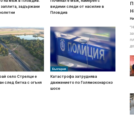
о на мъж в Пловдив:
Починал е мъж, намерен с
п
 заплита, задържани
видими следи от насилие в
н
лнолетни
Пловдив
Ни
“Н
за
пл
до
България
рай село Стрелци е
Катастрофа затруднява
н след битка с огъня
движението по Голямоконарско
шосе