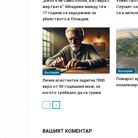
„Било е не само побой, а и гавра с
Убийствот
жертвата“: Младежи между 14 и
Случаят се
17 години са задържани за
са и непъ
убийството в Пловдив
България
България
Пожарът к
Лична асистентка задигна 7000
локализира
евро от 93-годишния мъж, за
когото трябвало да се грижи
ВАШИЯТ КОМЕНТАР