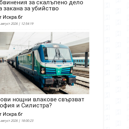
бвинения за скалъпено дело
а закана за убийство
т Искра.бг
 август 2026 | 12:54:19
ови нощни влакове свързват
офия и Силистра?
т Искра.бг
 август 2026 | 18:00:23