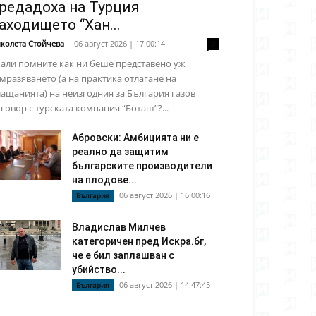
редадоха на Турция
аходището “Хан...
колета Стойчева
-
06 август 2026 | 17:00:14
0
али помните как ни беше представено уж
мразяването (а на практика отлагане на
ащанията) на неизгодния за България газов
говор с турската компания “Боташ”?...
Абровски: Амбицията ни е
реално да защитим
българските производители
на плодове...
06 август 2026 | 16:00:16
България
Владислав Милчев
категоричен пред Искра.бг,
че е бил заплашван с
убийство...
06 август 2026 | 14:47:45
България