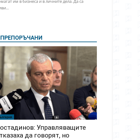
магат им в бизнеса и в личните дела. Да са
ви...
ПРЕПОРЪЧАНИ
ългария
остадинов: Управляващите
тказаха да говорят, но