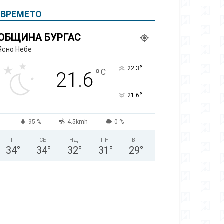
ВРЕМЕТО
ОБЩИНА БУРГАС
Ясно Небе
°
22.3
°
C
21.6
°
21.6
95 %
4.5kmh
0 %
ПТ
СБ
НД
ПН
ВТ
34
°
34
°
32
°
31
°
29
°