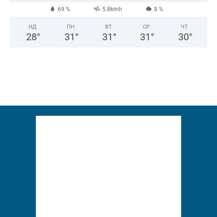
69 %
5.8kmh
8 %
НД
ПН
ВТ
СР
ЧТ
28
°
31
°
31
°
31
°
30
°