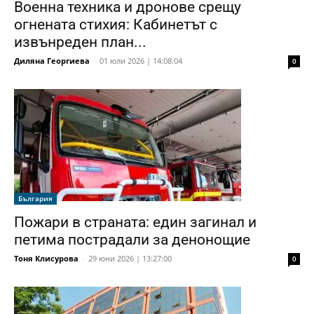
Военна техника и дронове срещу
огнената стихия: Кабинетът с
извънреден план...
Диляна Георгиева
-
01 юли 2026 | 14:08:04
0
България
Пожари в страната: един загинал и
петима пострадали за денонощие
Тоня Клисурова
-
29 юни 2026 | 13:27:00
0