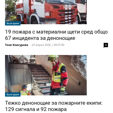
България
19 пожара с материални щети сред общо
67 инцидента за денонощие
Тоня Клисурова
-
29 април 2026 | 09:57:00
0
България
Тежко денонощие за пожарните екипи:
129 сигнала и 92 пожара