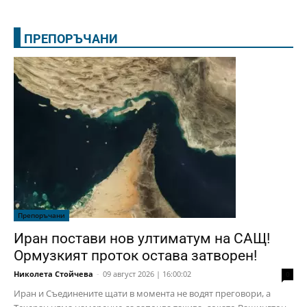
ПРЕПОРЪЧАНИ
Препоръчани
Иран постави нов ултиматум на САЩ!
Ормузкият проток остава затворен!
Николета Стойчева
-
09 август 2026 | 16:00:02
0
Иран и Съединените щати в момента не водят преговори, а