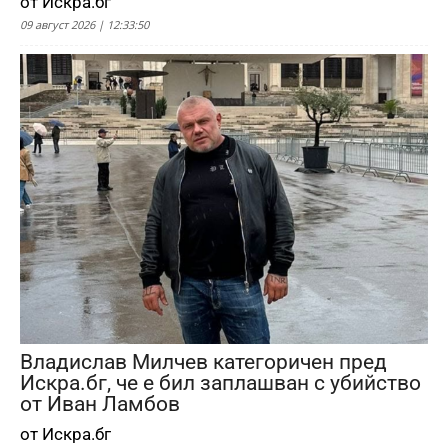
от Искра.бг
09 август 2026 | 12:33:50
Владислав Милчев категоричен пред
Искра.бг, че е бил заплашван с убийство
от Иван Ламбов
от Искра.бг