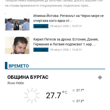
Техеран няма намерение да започва такива, докато Вашингтон
не спазва временното споразумение, подписано през...
Илияна Йотова: Регионът на Черно море се
очертава като една от...
09 август 2026 | 15:07:31
България
Кирил Петков за дрона: Естония, Дания,
Германия и Латвия подписват т.нар....
09 август 2026 | 13:42:51
България
ВРЕМЕТО
ОБЩИНА БУРГАС
Ясно Небе
°
27.7
°
C
27.7
°
27.3