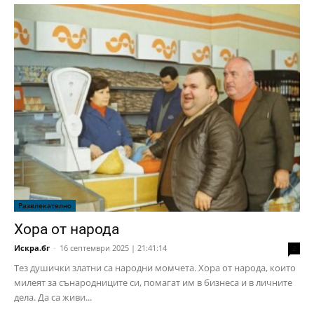
Развлекателно
Хора от народа
Искра.бг
-
16 септември 2025 | 21:41:14
2
Тез душички златни са народни момчета. Хора от народа, които
милеят за сънародниците си, помагат им в бизнеса и в личните
дела. Да са живи...