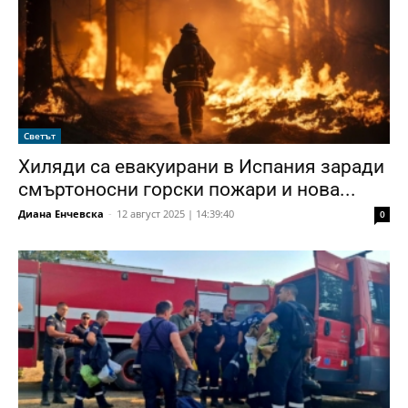
Светът
Хиляди са евакуирани в Испания заради
смъртоносни горски пожари и нова...
Диана Енчевска
-
12 август 2025 | 14:39:40
0