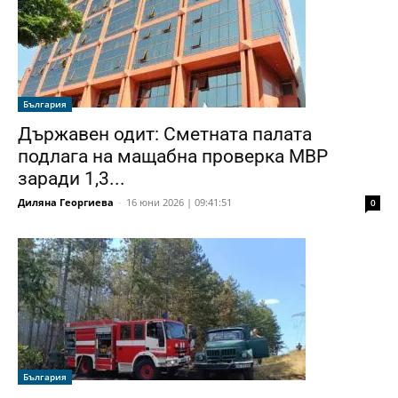
България
Държавен одит: Сметната палата
подлага на мащабна проверка МВР
заради 1,3...
Диляна Георгиева
-
16 юни 2026 | 09:41:51
0
България