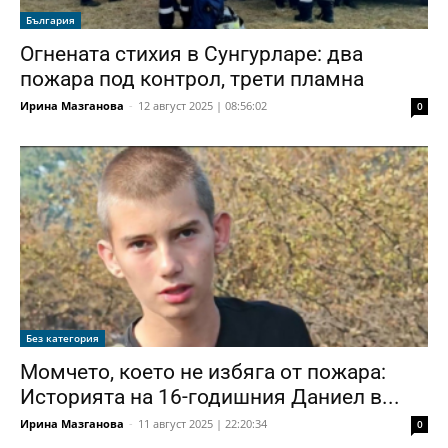
България
Огнената стихия в Сунгурларе: два
пожара под контрол, трети пламна
Ирина Мазганова
-
12 август 2025 | 08:56:02
0
Без категория
Момчето, което не избяга от пожара:
Историята на 16-годишния Даниел в...
Ирина Мазганова
-
11 август 2025 | 22:20:34
0