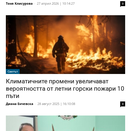
Тоня Клисурова
-
27 април 2026 | 10:14:27
0
Светът
Климатичните промени увеличават
вероятността от летни горски пожари 10
пъти
Диана Енчевска
-
28 август 2025 | 16:10:08
0