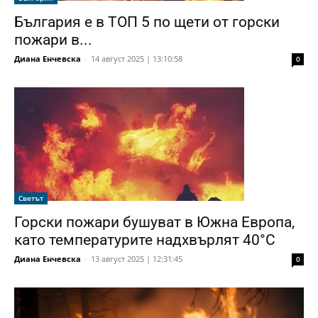
България е в ТОП 5 по щети от горски
пожари в...
Диана Енчевска
-
14 август 2025 | 13:10:58
0
Светът
Горски пожари бушуват в Южна Европа,
като температурите надхвърлят 40°C
Диана Енчевска
-
13 август 2025 | 12:31:45
0