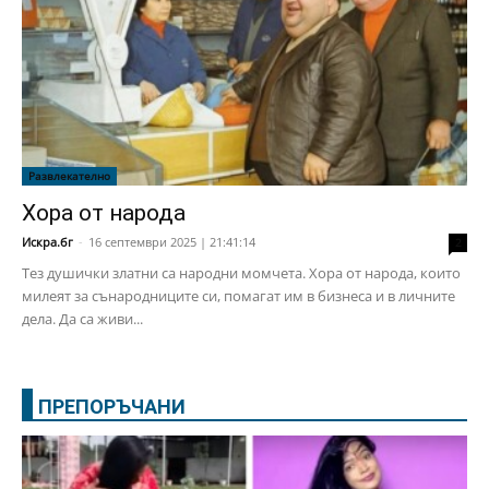
Развлекателно
Хора от народа
Искра.бг
-
16 септември 2025 | 21:41:14
2
Тез душички златни са народни момчета. Хора от народа, които
милеят за сънародниците си, помагат им в бизнеса и в личните
дела. Да са живи...
ПРЕПОРЪЧАНИ