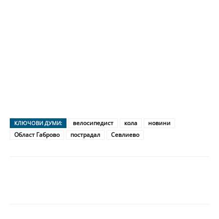
велосипедист
кола
новини
КЛЮЧОВИ ДУМИ:
Област Габрово
пострадал
Севлиево