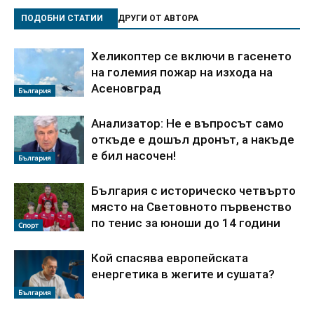
ПОДОБНИ СТАТИИ
ДРУГИ ОТ АВТОРА
Хеликоптер се включи в гасенето
на големия пожар на изхода на
Асеновград
България
Анализатор: Не е въпросът само
откъде е дошъл дронът, а накъде
е бил насочен!
България
България с историческо четвърто
място на Световното първенство
по тенис за юноши до 14 години
Спорт
Кой спасява европейската
енергетика в жегите и сушата?
България