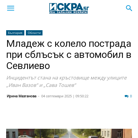
България
Области
Младеж с колело пострада
при сблъсък с автомобил в
Севлиево
Инцидентът стана на кръстовище между улиците
„Иван Вазов“ и „Сава Тошев“
Ирина Мазганова
-
04 септември 2025 | 09:50:22
2301
0