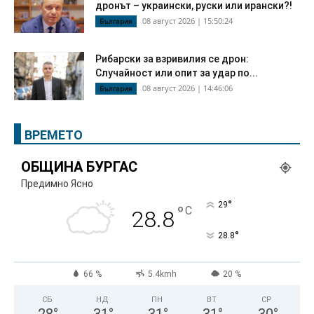
дронът – украински, руски или ирански?!
08 август 2026 | 15:50:24
България
Рибарски за взривилия се дрон:
Случайност или опит за удар по...
08 август 2026 | 14:46:06
България
ВРЕМЕТО
ОБЩИНА БУРГАС
Предимно Ясно
°
29
°
C
28.8
°
28.8
66 %
5.4kmh
20 %
СБ
НД
ПН
ВТ
СР