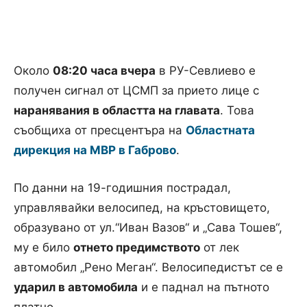
Около
08:20 часа вчера
в РУ-Севлиево е
получен сигнал от ЦСМП за прието лице с
наранявания в областта на главата
. Това
съобщиха от пресцентъра на
Областната
дирекция на МВР в Габрово
.
По данни на 19-годишния пострадал,
управлявайки велосипед, на кръстовището,
образувано от ул.“Иван Вазов“ и „Сава Тошев“,
му е било
отнето предимството
от лек
автомобил „Рено Меган“. Велосипедистът се е
ударил в автомобила
и е паднал на пътното
платно.