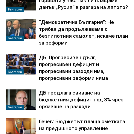
горивата у нас: Пак ли плащаме
данък „Русия“ в разгара на лятото?
България
“Демократична България”: Не
трябва да продължаваме с
безпилотния самолет, искаме план
България
за реформи
ДБ: Прогресивен дълг,
прогресивен дефицит и
прогресивни разходи има,
България
прогресивни реформи няма
ДБ предлага свиване на
бюджетния дефицит под 3% чрез
орязване на разходи
България
Гечев: Бюджетът плаща сметката
на предишното управление