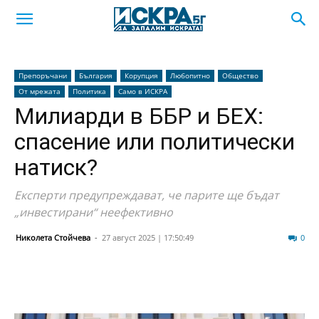
Препоръчани
България
Корупция
Любопитно
Общество
От мрежата
Политика
Само в ИСКРА
Милиарди в ББР и БЕХ:
спасение или политически
натиск?
Експерти предупреждават, че парите ще бъдат
„инвестирани“ неефективно
Николета Стойчева
-
27 август 2025 | 17:50:49
38
0