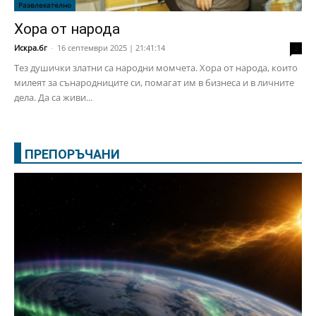
Развлекателно
Хора от народа
Искра.бг
-
16 септември 2025 | 21:41:14
2
Тез душички златни са народни момчета. Хора от народа, които
милеят за сънародниците си, помагат им в бизнеса и в личните
дела. Да са живи...
ПРЕПОРЪЧАНИ