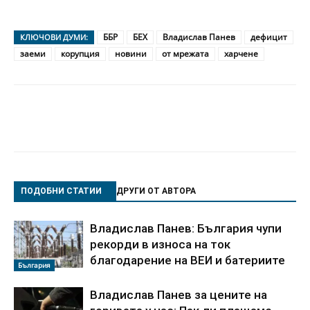
ББР
БЕХ
Владислав Панев
дефицит
КЛЮЧОВИ ДУМИ:
заеми
корупция
новини
от мрежата
харчене
ПОДОБНИ СТАТИИ
ДРУГИ ОТ АВТОРА
Владислав Панев: България чупи
рекорди в износа на ток
благодарение на ВЕИ и батериите
България
Владислав Панев за цените на