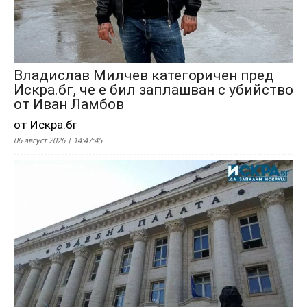
Владислав Милчев категоричен пред
Искра.бг, че е бил заплашван с убийство
от Иван Ламбов
от Искра.бг
06 август 2026 | 14:47:45