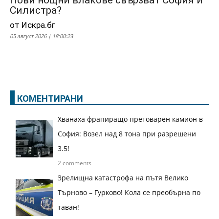
Нови нощни влакове свързват София и
Силистра?
от Искра.бг
05 август 2026 | 18:00:23
КОМЕНТИРАНИ
Хванаха фрапиращо претоварен камион в
София: Возел над 8 тона при разрешени
3.5!
2 comments
Зрелищна катастрофа на пътя Велико
Търново – Гурково! Кола се преобърна по
таван!