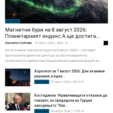
България
Магнитни бури на 8 август 2026:
Планетарният индекс А ще достига...
Николета Стойчева
-
07 август 2026 | 08:41:10
0
Не се очакват магнитни бури на 8 август 2026 г., показват
прогнозните данни на Центъра за прогнозиране на
космическото време към Националната администрация за...
Хороскоп за 7 август 2026: Ден за важни
решения, а една...
07 август 2026 | 08:12:37
България
Костадинов: Управляващите отказаха да
говорят, но предадоха на Турция
находището “Хан...
06 август 2026 | 17:00:14
България