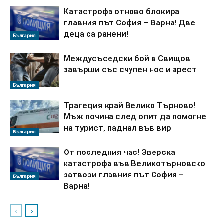
Катастрофа отново блокира
главния път София – Варна! Две
деца са ранени!
България
Междусъседски бой в Свищов
завърши със счупен нос и арест
България
Трагедия край Велико Търново!
Мъж почина след опит да помогне
на турист, паднал във вир
България
От последния час! Зверска
катастрофа във Великотърновско
затвори главния път София –
България
Варна!