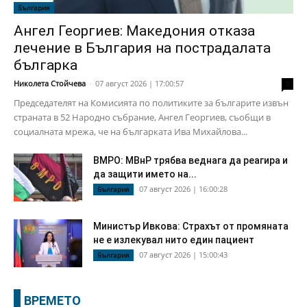
България
Ангел Георгиев: Македония отказа
лечение в България на пострадалата
българка
Николета Стойчева
-
07 август 2026 | 17:00:57
0
Председателят на Комисията по политиките за българите извън
страната в 52 Народно събрание, Ангел Георгиев, съобщи в
социалната мрежа, че на българката Ива Михайлова...
ВМРО: МВнР трябва веднага да реагира и
да защити името на...
07 август 2026 | 16:00:28
България
Министър Ивкова: Страхът от промяната
не е излекувал нито един пациент
07 август 2026 | 15:00:43
България
ВРЕМЕТО