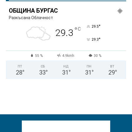
ОБЩИНА БУРГАС
Разкъсана Облачност
°
29.5
°
C
29.3
°
29.3
55 %
4.9kmh
30 %
ПТ
СБ
НД
ПН
ВТ
28
°
33
°
31
°
31
°
29
°