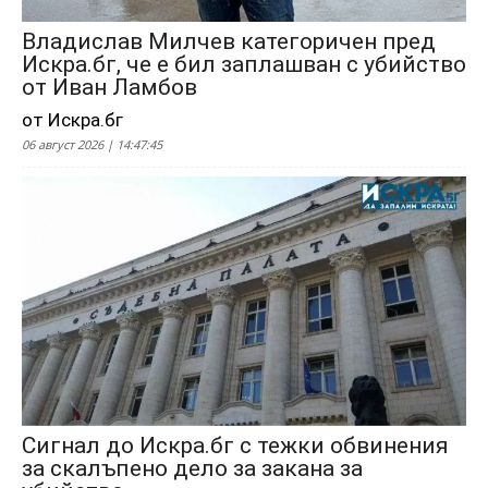
Владислав Милчев категоричен пред
Искра.бг, че е бил заплашван с убийство
от Иван Ламбов
от Искра.бг
06 август 2026 | 14:47:45
Сигнал до Искра.бг с тежки обвинения
за скалъпено дело за закана за