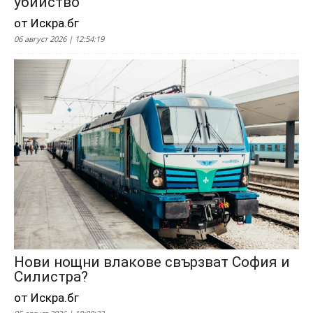
убийство
от Искра.бг
06 август 2026 | 12:54:19
Нови нощни влакове свързват София и
Силистра?
от Искра.бг