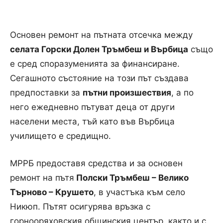
Основен ремонт на пътната отсечка между
селата Горски Долен Тръмбеш и Върбица
също
е сред споразуменията за финансиране.
Сегашното състояние на този път създава
предпоставки за
пътни произшествия
, а по
него ежедневно пътуват деца от други
населени места, тъй като във Върбица
училището е средищно.
МРРБ предоставя средства и за основен
ремонт на пътя
Полски Тръмбеш – Велико
Търново – Крушето
, в участъка към село
Никюп. Пътят осигурява връзка с
горнооряховския общинския център, както и с