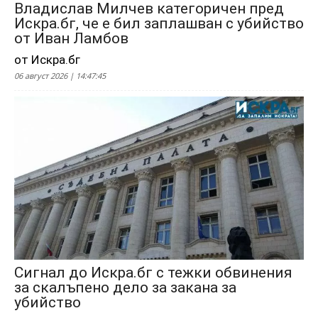
Владислав Милчев категоричен пред
Искра.бг, че е бил заплашван с убийство
от Иван Ламбов
от Искра.бг
06 август 2026 | 14:47:45
Сигнал до Искра.бг с тежки обвинения
за скалъпено дело за закана за
убийство