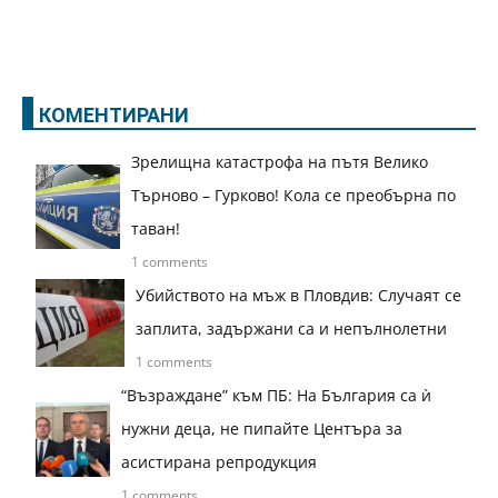
КОМЕНТИРАНИ
Зрелищна катастрофа на пътя Велико
Търново – Гурково! Кола се преобърна по
таван!
1 comments
Убийството на мъж в Пловдив: Случаят се
заплита, задържани са и непълнолетни
1 comments
“Възраждане” към ПБ: На България са ѝ
нужни деца, не пипайте Центъра за
асистирана репродукция
1 comments