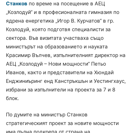
Станков
по време на посещение в АЕЦ
„Козлодуй“ и в професионалната гимназия по
ядрена енергетика „Игор В. Курчатов“ в гр.
Козлодуй, която подготвя специалисти за
сектора. Във визитата участваха също
министърът на образованието и науката
Красимир Вълчев, изпълнителният директор на
АЕЦ „Козлодуй – Нови мощности“ Петьо
Иванов, както и представители на Хюндай
Енджиниъринг енд Канстръкшън и Уестингхаус,
избрани за изпълнители на проекта за 7 и 8
блок.
По думите на министър Станков
стратегическият проект за новите мощности
има пълна подкрепа от страна на