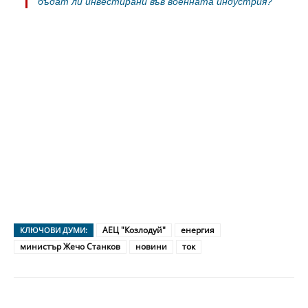
бъдат ли инвестирани във военната индустрия?
АЕЦ "Козлодуй"
енергия
КЛЮЧОВИ ДУМИ:
министър Жечо Станков
новини
ток