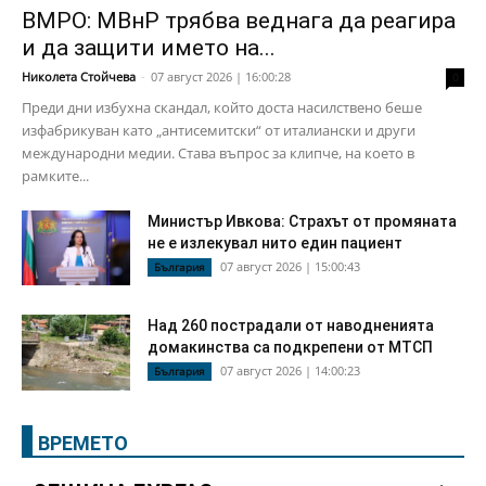
ВМРО: МВнР трябва веднага да реагира
и да защити името на...
Николета Стойчева
-
07 август 2026 | 16:00:28
0
Преди дни избухна скандал, който доста насилствено беше
изфабрикуван като „антисемитски“ от италиански и други
международни медии. Става въпрос за клипче, на което в
рамките...
Министър Ивкова: Страхът от промяната
не е излекувал нито един пациент
07 август 2026 | 15:00:43
България
Над 260 пострадали от наводненията
домакинства са подкрепени от МТСП
07 август 2026 | 14:00:23
България
ВРЕМЕТО