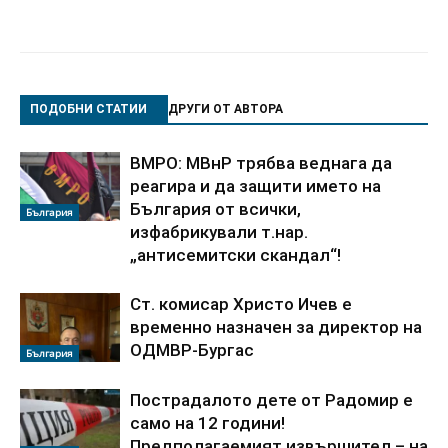
ПОДОБНИ СТАТИИ
ДРУГИ ОТ АВТОРА
ВМРО: МВнР трябва веднага да
реагира и да защити името на
България от всички,
България
изфабрикували т.нар.
„антисемитски скандал“!
Ст. комисар Христо Ичев е
временно назначен за директор на
ОДМВР-Бургас
България
Пострадалото дете от Радомир е
само на 12 години!
Предполагаемият извършител – на