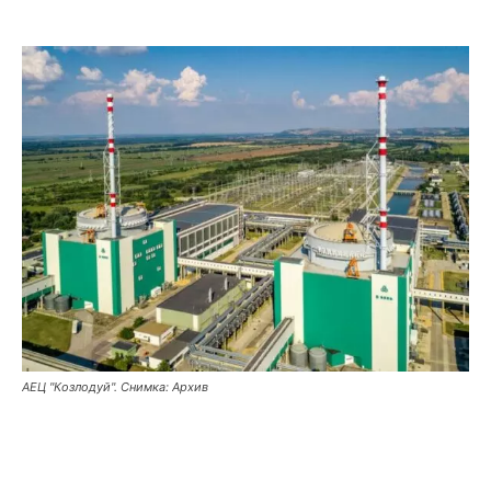
АЕЦ "Козлодуй". Снимка: Архив