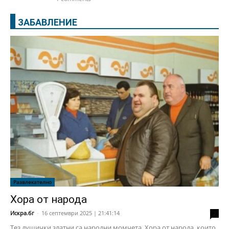
ЗАБАВЛЕНИЕ
Развлекателно
Хора от народа
Искра.бг
-
16 септември 2025 | 21:41:14
2
Тез душички златни са народни момчета. Хора от народа, които