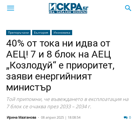
Препоръчани
България
Икономика
40% от тока ни идва от
АЕЦ! 7 и 8 блок на АЕЦ
„Козлодуй“ е приоритет,
заяви енергийният
министър
Той припомни, че въвеждането в експлоатация на
7 блок се очаква през 2033 – 2034 г.
Ирина Мазганова
-
08 април 2025 | 18:08:54
494
0