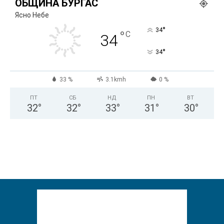
ОБЩИНА БУРГАС
Ясно Небе
°
34
°
C
34
°
34
33 %
3.1kmh
0 %
ПТ
СБ
НД
ПН
ВТ
32
°
32
°
33
°
31
°
30
°