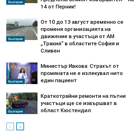
България
14 от Перник!
От 10 до 13 август временно се
променя организацията на
движение в участъци от АМ
България
„Тракия“ в областите София и
Сливен
Министър Ивкова: Страхът от
промяната не е излекувал нито
един пациент
България
Краткотрайни ремонти на пътни
участъци ще се извършват в
област Кюстендил
България