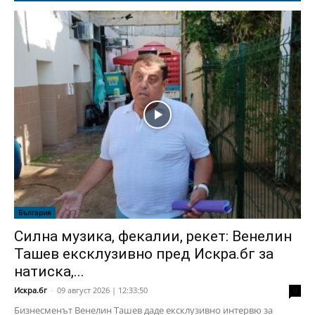
България
Силна музика, фекалии, рекет: Венелин
Ташев ексклузивно пред Искра.бг за
натиска,...
Искра.бг
-
09 август 2026 | 12:33:50
0
Бизнесменът Венелин Ташев даде ексклузивно интервю за