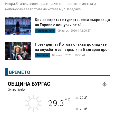
Искра.бг днес, в което разкри, че снощи освен силната и
непоносима за гостите на хотела му "Парадайз...
Кои са скритите туристически съкровища
на Европа с нощувки от 41...
09 август 2026 | 12:00:57
Препоръчани
Президентът Йотова очаква докладите
на службите за падналия в България дрон
09 август 2026 | 10:55:41
България
ВРЕМЕТО
ОБЩИНА БУРГАС
Ясно Небе
°
29.3
°
C
29.3
°
29.3