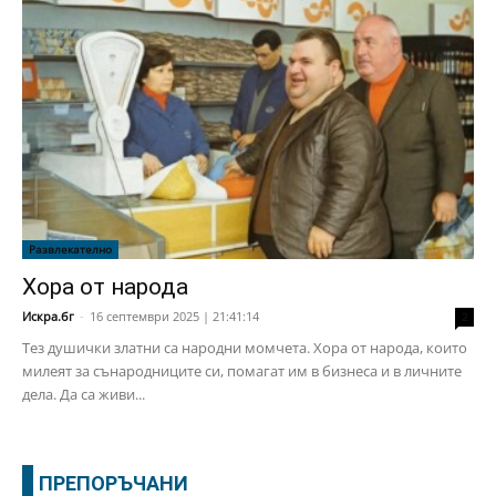
Развлекателно
Хора от народа
Искра.бг
-
16 септември 2025 | 21:41:14
2
Тез душички златни са народни момчета. Хора от народа, които
милеят за сънародниците си, помагат им в бизнеса и в личните
дела. Да са живи...
ПРЕПОРЪЧАНИ