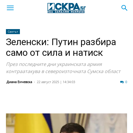
Светът
Зеленски: Путин разбира
само от сила и натиск
През последните дни украинската армия
контраатакува в североизточната Сумска област
Диана Енчевска
-
22 август 2025 | 14:34:03
30
0