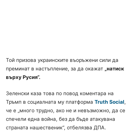
Той призова украинските въоръжени сили да
преминат в настъпление, за да окажат
„натиск
върху Русия“.
Зеленски каза това по повод коментара на
Тръмп в социалната му платформа
Truth Social
,
че е „много трудно, ако не и невъзможно, да се
спечели една война, без да бъде атакувана
страната нашественик“, отбелязва ДПА.