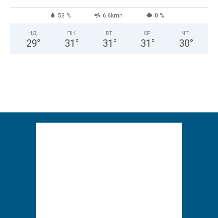
53 %
6.6kmh
0 %
НД
ПН
ВТ
СР
ЧТ
29
°
31
°
31
°
31
°
30
°