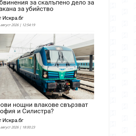
бвинения за скалъпено дело за
акана за убийство
т Искра.бг
 август 2026 | 12:54:19
ови нощни влакове свързват
офия и Силистра?
т Искра.бг
 август 2026 | 18:00:23