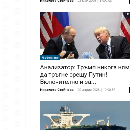
Николета Стойчева
-
25 май 2026 | 17:00:03
Любопитно
Анализатор: Тръмп никога ням
да тръгне срещу Путин!
Включително и за...
Николета Стойчева
-
02 април 2026 | 19:00:37