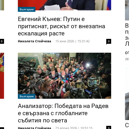
България
Евгений Кънев: Путин е
В
притиснат, рискът от внезапна
п
ескалация расте
з
Николета Стойчева
-
15 юни 2026 | 15:31:42
0
0
Л
о
06
България
Анализатор: Победата на Радев
е свързана с глобалните
събития по света
С
Николета Стойчева
-
23 април 2026 | 10:51:15
0