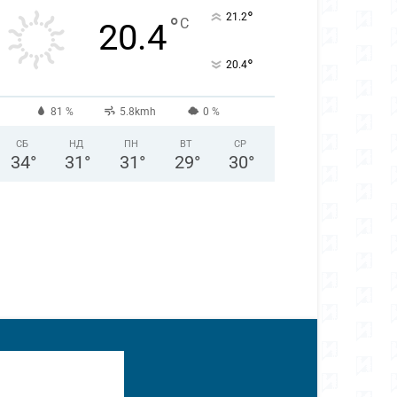
°
21.2
°
C
20.4
°
20.4
81 %
5.8kmh
0 %
СБ
НД
ПН
ВТ
СР
34
°
31
°
31
°
29
°
30
°