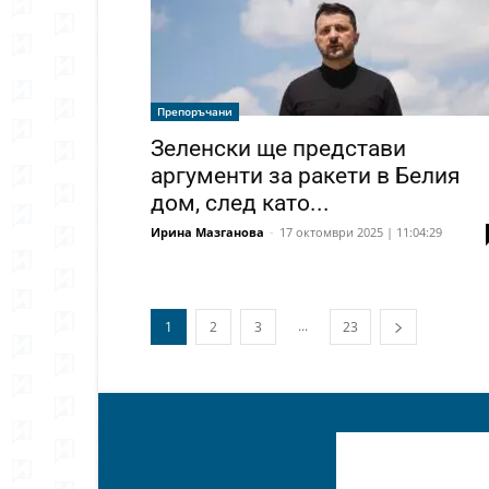
Препоръчани
Зеленски ще представи
аргументи за ракети в Белия
дом, след като...
Ирина Мазганова
-
17 октомври 2025 | 11:04:29
...
1
2
3
23