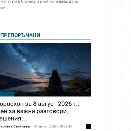
магат им в бизнеса и в личните дела. Да са
ви...
ПРЕПОРЪЧАНИ
ългария
ороскоп за 8 август 2026 г.:
ен за важни разговори,
ешения...
колета Стойчева
-
08 август 2026 | 08:09:36
0