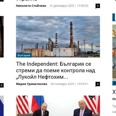
Николета Стойчева
-
21 декември 2025 | 17:00:53
0
България
The Independent: България се
стреми да поеме контрола над
„Лукойл Нефтохим...
Р
Мария Граматикова
-
06 ноември 2025 | 19:03:51
0
0
Х
Ис
Те
на