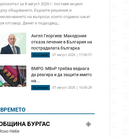
роскопът за 8 август 2026 г. поставя акцент
ърху общуването, бързите решения и
иключването на въпроси, които отдавна чакат
оя отговор. Денят е подходящ...
Ангел Георгиев: Македония
отказа лечение в България на
пострадалата българка
07 август 2026 | 17:00:57
България
ВМРО: МВнР трябва веднага
да реагира и да защити името
на...
07 август 2026 | 16:00:28
България
ВРЕМЕТО
ОБЩИНА БУРГАС
Ясно Небе