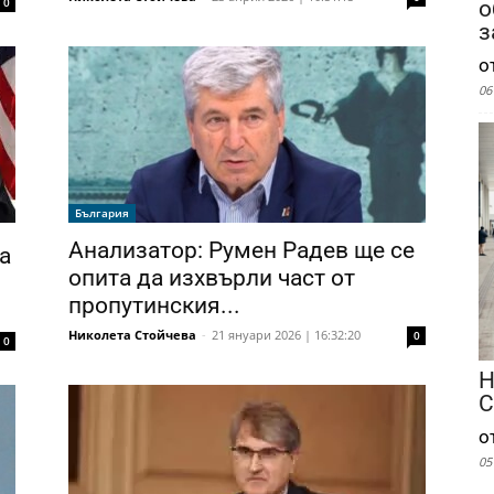
0
о
з
о
06
България
Анализатор: Румен Радев ще се
а
опита да изхвърли част от
пропутинския...
Николета Стойчева
-
21 януари 2026 | 16:32:20
0
0
Н
С
о
05