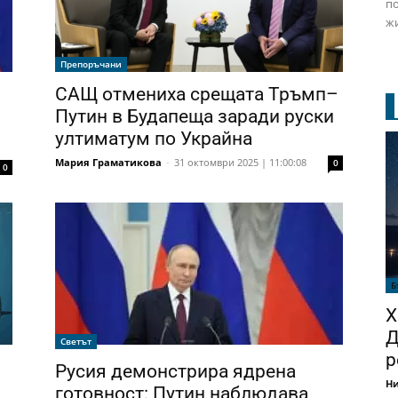
по
жи
Препоръчани
САЩ отмениха срещата Тръмп–
Путин в Будапеща заради руски
ултиматум по Украйна
Мария Граматикова
-
31 октомври 2025 | 11:00:08
0
0
Б
Х
Д
Светът
р
Русия демонстрира ядрена
Ни
готовност: Путин наблюдава