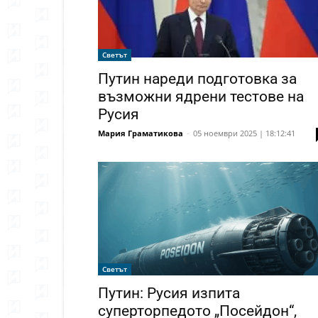
Светът
Путин нареди подготовка за
възможни ядрени тестове на
Русия
Мария Граматикова
-
05 ноември 2025 | 18:12:41
Светът
Путин: Русия изпита
суперторпедото „Посейдон“,