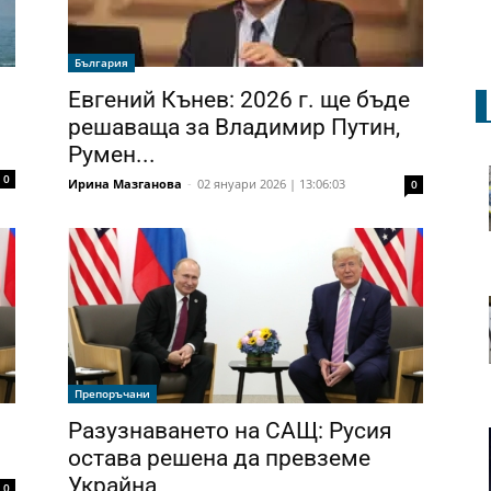
България
Евгений Кънев: 2026 г. ще бъде
решаваща за Владимир Путин,
Румен...
0
Ирина Мазганова
-
02 януари 2026 | 13:06:03
0
Препоръчани
Разузнаването на САЩ: Русия
остава решена да превземе
Украйна
0