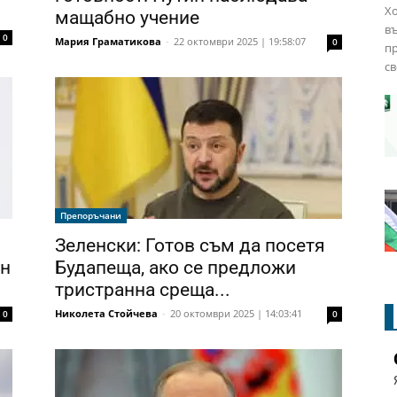
Хо
мащабно учение
в
0
Мария Граматикова
-
22 октомври 2025 | 19:58:07
0
пр
св
Препоръчани
Зеленски: Готов съм да посетя
ин
Будапеща, ако се предложи
тристранна среща...
Николета Стойчева
-
20 октомври 2025 | 14:03:41
0
0