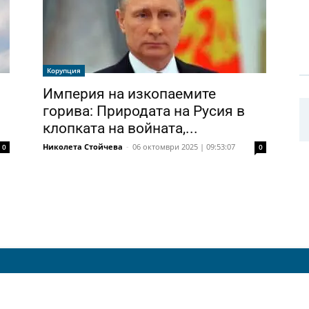
Корупция
Империя на изкопаемите
горива: Природата на Русия в
клопката на войната,...
Николета Стойчева
-
06 октомври 2025 | 09:53:07
0
0