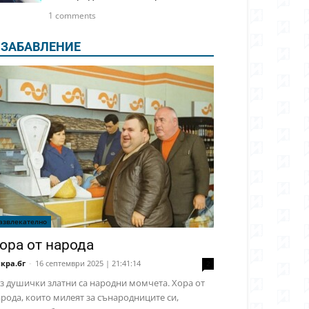
1 comments
ЗАБАВЛЕНИЕ
азвлекателно
ора от народа
кра.бг
-
16 септември 2025 | 21:41:14
2
з душички златни са народни момчета. Хора от
рода, които милеят за сънародниците си,