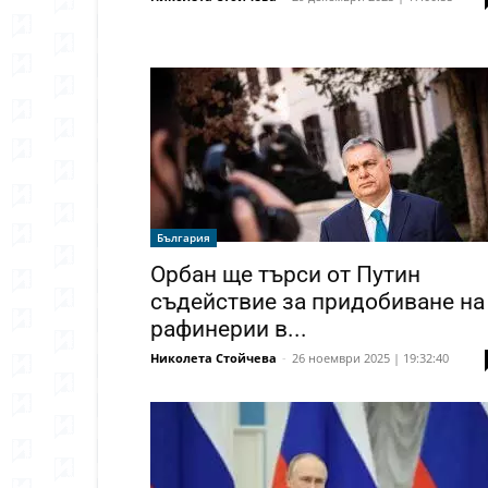
България
Орбан ще търси от Путин
съдействие за придобиване на
рафинерии в...
Николета Стойчева
-
26 ноември 2025 | 19:32:40