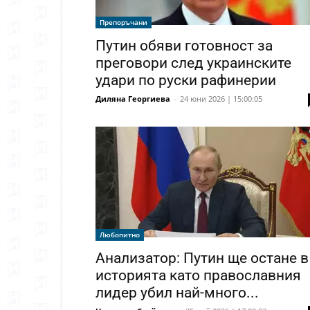
Препоръчани
Путин обяви готовност за
преговори след украинските
удари по руски рафинерии
Диляна Георгиева
-
24 юни 2026 | 15:00:05
Любопитно
Анализатор: Путин ще остане в
историята като православния
лидер убил най-много...