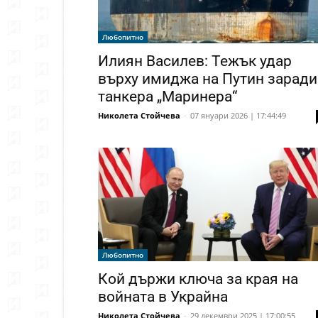
Любопитно
Илиян Василев: Тежък удар
върху имиджа на Путин заради
танкера „Маринера“
Николета Стойчева
-
07 януари 2026 | 17:44:49
Любопитно
Кой държи ключа за края на
войната в Украйна
Николета Стойчева
-
29 декември 2025 | 17:00:55