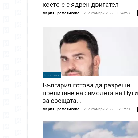
което е с ядрен двигател
Мария Граматикова
-
29 октомври 2025 | 19:48:53
България
България готова да разреши
прелитане на самолета на Пут
за срещата...
Мария Граматикова
-
21 октомври 2025 | 12:37:20