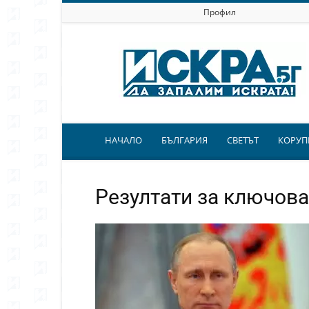
Профил
Искра.бг
НАЧАЛО
БЪЛГАРИЯ
СВЕТЪТ
КОРУП
Резултати за ключова