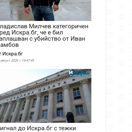
ладислав Милчев категоричен
ред Искра.бг, че е бил
аплашван с убийство от Иван
амбов
т Искра.бг
 август 2026 | 14:47:45
игнал до Искра.бг с тежки