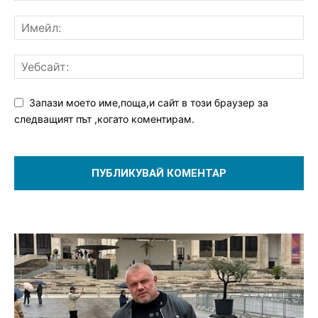
Запази моето име,поща,и сайт в този браузер за
следващият път ,когато коментирам.