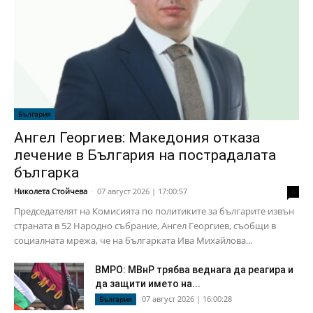
България
Ангел Георгиев: Македония отказа
лечение в България на пострадалата
българка
Николета Стойчева
-
07 август 2026 | 17:00:57
0
Председателят на Комисията по политиките за българите извън
страната в 52 Народно събрание, Ангел Георгиев, съобщи в
социалната мрежа, че на българката Ива Михайлова...
ВМРО: МВнР трябва веднага да реагира и
да защити името на...
07 август 2026 | 16:00:28
България