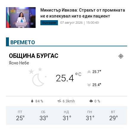
Министър Ивкова: Страхът от промяната
не е излекувал нито един пациент
07 август 2026 | 15:00:43
България
ВРЕМЕТО
ОБЩИНА БУРГАС
Ясно Небе
°
25.7
°
C
25.4
°
25.4
84 %
6.3kmh
0 %
ПТ
СБ
НД
ПН
ВТ
25
°
33
°
31
°
31
°
29
°