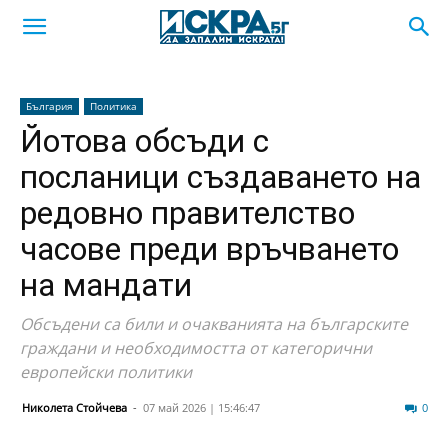
България
Политика
Йотова обсъди с
посланици създаването на
редовно правителство
часове преди връчването
на мандати
Обсъдени са били и очакванията на българските
граждани и необходимостта от категорични
европейски политики
Николета Стойчева
-
07 май 2026 | 15:46:47
26
0