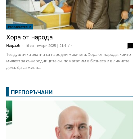
Развлекателно
Хора от народа
Искра.бг
-
16 септември 2025 | 21:41:14
2
Тез душички златни са народни момчета. Хора от народа, които
милеят за сънародниците си, помагат им в бизнеса и в личните
дела. Да са живи...
ПРЕПОРЪЧАНИ