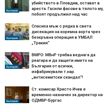
убийството в Пловдив, остават в
ареста. Гасили фасове в тялото му,
България
побоят продължил над час
Спасиха мъж с рядка в света
дисекация на коремна аорта чрез
безкръвна операция в УМБАЛ
България
„Тракия“
ВМРО: МВнР трябва веднага да
реагира и да защити името на
България от всички,
България
изфабрикували т.нар.
„антисемитски скандал“!
Ст. комисар Христо Ичев е
временно назначен за директор на
ОДМВР-Бургас
България