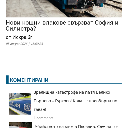
Нови нощни влакове свързват София и
Силистра?
от Искра.бг
05 август 2026 | 18:00:23
КОМЕНТИРАНИ
Зрелищна катастрофа на пътя Велико
Търново – Гурково! Кола се преобърна по
таван!
1 comments
Убийството на мъж в Пловдив: Случаят се