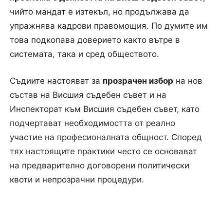
чийто мандат е изтекъл, но продължава да
упражнява кадрови правомощия. По думите им
това подкопава доверието както вътре в
системата, така и сред обществото.
Съдиите настояват за
прозрачен избор
на нов
състав на Висшия съдебен съвет и на
Инспекторат към Висшия съдебен съвет, като
подчертават необходимостта от реално
участие на професионалната общност. Според
тях настоящите практики често се основават
на предварително договорени политически
квоти и непрозрачни процедури.