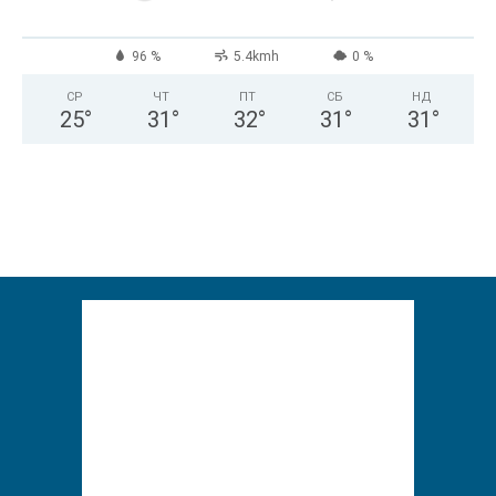
96 %
5.4kmh
0 %
СР
ЧТ
ПТ
СБ
НД
25
°
31
°
32
°
31
°
31
°