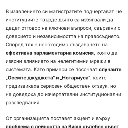
В изявлението си магистратите подчертават, че
институциите твърде дълго са избягвали да
дадат отговор на ключови въпроси, свързани с
доверието и независимостта на правосъдието.
Според тях е необходимо създаването на
ефективна парламентарна комисия
, която да
изясни влиянието на нелегитимни мрежи в
системата. Като примери се посочват
случаите
„Осемте джуджета“ и „Нотариуса“
, които
предизвикаха сериозен обществен отзвук, но
не доведоха до изчерпателни институционални
разследвания.
От организацията поставят акцент и върху
проблема с дейността на Висш съдебен съвет
,