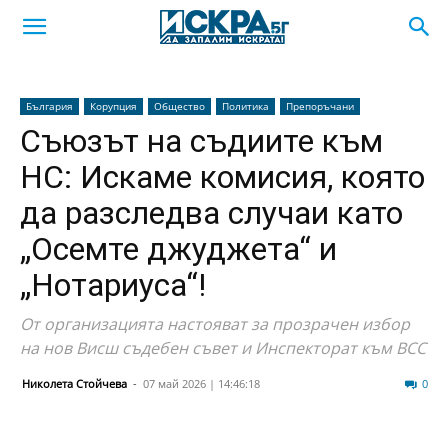
България
Корупция
Общество
Политика
Препоръчани
Съюзът на съдиите към
НС: Искаме комисия, която
да разследва случаи като
„Осемте джуджета“ и
„Нотариуса“!
От организацията настояват за прозрачен избор
на нов Висш съдебен съвет и Инспекторат към ВСС
Николета Стойчева
-
07 май 2026 | 14:46:18
189
0