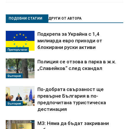
ПОДОБНИ СТАТИИ
ДРУГИ ОТ АВТОРА
Подкрепа за Украйна с 1,4
милиарда евро приходи от
блокирани руски активи
Препоръчани
Полиция се отзова в парка в ж.к.
„Славейков“ след скандал
България
По‑добрата свързаност ще
превърне България в по-
предпочитана туристическа
България
дестинация
МЗ: Няма да бъдат закривани