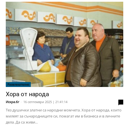
Развлекателно
Хора от народа
Искра.бг
-
16 септември 2025 | 21:41:14
2
Тез душички златни са народни момчета. Хора от народа, които
милеят за сънародниците си, помагат им в бизнеса и в личните
дела. Да са живи...