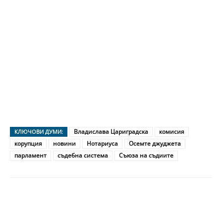
Владислава Цариградска
комисия
КЛЮЧОВИ ДУМИ:
корупция
новини
Нотариуса
Осемте джуджета
парламент
съдебна система
Съюза на съдиите