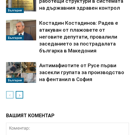
работещи структури в системата
на държавния здравен контрол
България
Костадин Костадинов: Радев е
атакуван от плажoвете от
неговите депутати, провалили
България
заседанието за пострадалата
българка в Македония
Антимафиотите от Русе първи
засекли групата за производство
на фентанил в София
България
ВАШИЯТ КОМЕНТАР