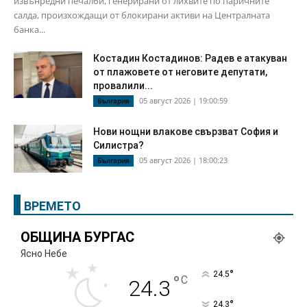
извънредни печалби, генерирани от лихвите по паричните
салда, произхождащи от блокирани активи на Централната
банка...
Костадин Костадинов: Радев е атакуван
от плажoвете от неговите депутати,
провалили...
05 август 2026 | 19:00:59
България
Нови нощни влакове свързват София и
Силистра?
05 август 2026 | 18:00:23
България
ВРЕМЕТО
ОБЩИНА БУРГАС
Ясно Небе
°
24.5
°
C
24.3
°
24.3