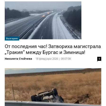
България
От последния час! Затвориха магистрала
„Тракия“ между Бургас и Зимница!
Николета Стойчева
-
18 февруари 2026 | 08:07:08
0