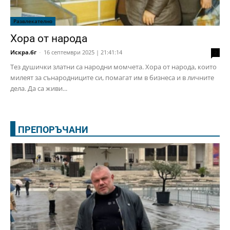
Развлекателно
Хора от народа
Искра.бг
-
16 септември 2025 | 21:41:14
2
Тез душички златни са народни момчета. Хора от народа, които
милеят за сънародниците си, помагат им в бизнеса и в личните
дела. Да са живи...
ПРЕПОРЪЧАНИ