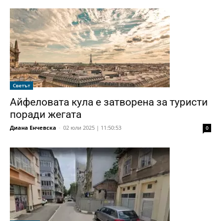
Светът
Айфеловата кула е затворена за туристи
поради жегата
Диана Енчевска
-
02 юли 2025 | 11:50:53
0