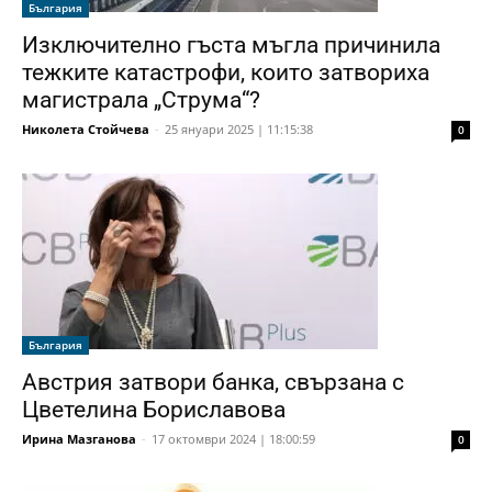
България
Изключително гъста мъгла причинила
тежките катастрофи, които затвориха
магистрала „Струма“?
Николета Стойчева
-
25 януари 2025 | 11:15:38
0
България
Австрия затвори банка, свързана с
Цветелина Бориславова
Ирина Мазганова
-
17 октомври 2024 | 18:00:59
0