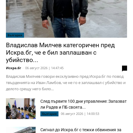
България
Владислав Милчев категоричен пред
Искра.бг, че е бил заплашван с
убийство...
Искра.бг
-
06 август 2026 | 14:47:45
0
Владислав Милчев говори ексклузивно пред Искра.бг по повод
твърденията на Иван Ламбов, че не го е заплашвал с убийство и
делото срещу него било...
След първите 100 дни управление: Запазват
ли Радев и ПБ своята...
06 август 2026 | 14:00:53
България
Сигнал до Искра.бг с тежки обвинения за