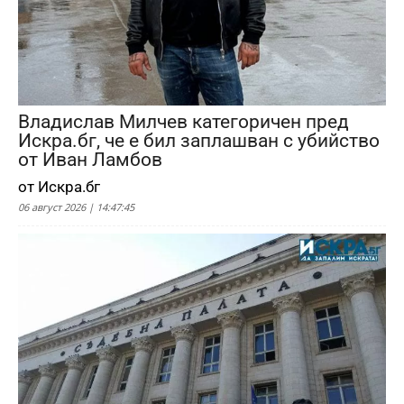
Владислав Милчев категоричен пред
Искра.бг, че е бил заплашван с убийство
от Иван Ламбов
от Искра.бг
06 август 2026 | 14:47:45