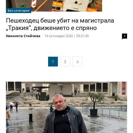
Без категория
Пешеходец беше убит на магистрала
„Тракия“, движението е спряно
Николета Стойчева
-
14 октомври 2020 | 09:21:45
1
1
2