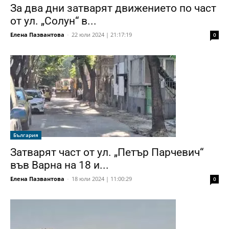
За два дни затварят движението по част
от ул. „Солун“ в...
Елена Пазвантова
-
22 юли 2024 | 21:17:19
0
България
Затварят част от ул. „Петър Парчевич“
във Варна на 18 и...
Елена Пазвантова
-
18 юли 2024 | 11:00:29
0