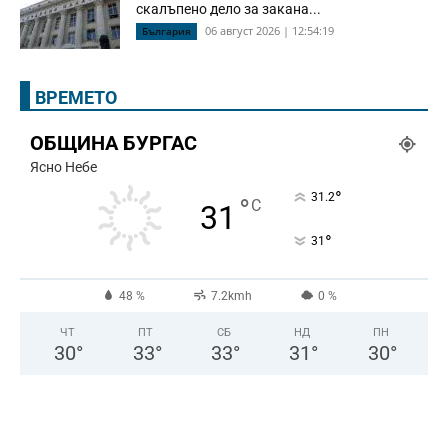
скалъпено дело за закана...
06 август 2026 | 12:54:19
България
ВРЕМЕТО
ОБЩИНА БУРГАС
Ясно Небе
°
31.2
°
C
31
°
31
48 %
7.2kmh
0 %
ЧТ
ПТ
СБ
НД
ПН
30
°
33
°
33
°
31
°
30
°