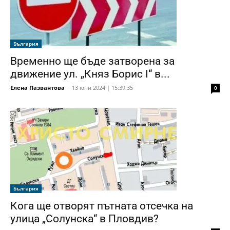
България
Временно ще бъде затворена за
движение ул. „Княз Борис I“ в...
Елена Пазвантова
-
13 юни 2024 | 15:39:35
0
България
Кога ще отворят пътната отсечка на
улица „Солунска“ в Пловдив?