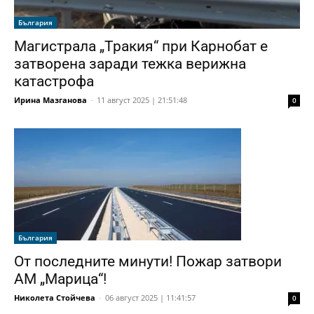
България
Магистрала „Тракия“ при Карнобат е
затворена заради тежка верижна
катастрофа
Ирина Мазганова
-
11 август 2025 | 21:51:48
0
България
От последните минути! Пожар затвори
АМ „Марица“!
Николета Стойчева
-
06 август 2025 | 11:41:57
0