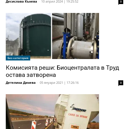
Десислава Кънева
-
10 април 2024 | 19:25:52
0
Без категория
Комисията реши: Биоцентралата в Труд
остава затворена
Детелина Динева
-
05 януари 2021 | 17:26:16
0