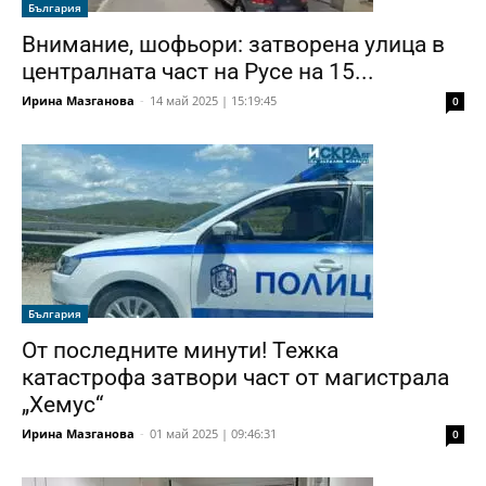
България
Внимание, шофьори: затворена улица в
централната част на Русе на 15...
Ирина Мазганова
-
14 май 2025 | 15:19:45
0
България
От последните минути! Тежка
катастрофа затвори част от магистрала
„Хемус“
Ирина Мазганова
-
01 май 2025 | 09:46:31
0