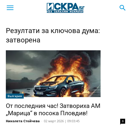
Резултати за ключова дума:
затворена
България
От последния час! Затвориха АМ
„Марица“ в посока Пловдив!
Николета Стойчева
-
02 март 2026 | 09:03:45
0