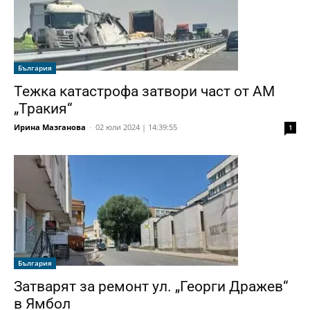
България
Тежка катастрофа затвори част от АМ
„Тракия“
Ирина Мазганова
-
02 юли 2024 | 14:39:55
1
България
Затварят за ремонт ул. „Георги Дражев“
в Ямбол