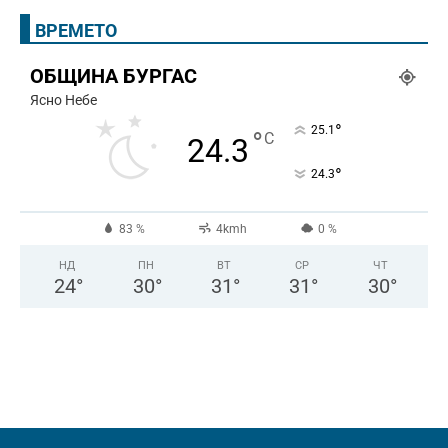
ВРЕМЕТО
ОБЩИНА БУРГАС
Ясно Небе
°
25.1
°
C
24.3
°
24.3
83 %
4kmh
0 %
НД
ПН
ВТ
СР
ЧТ
24
°
30
°
31
°
31
°
30
°