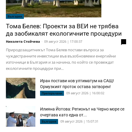
България
Тома Белев: Проекти за ВЕИ не трябва
да заобикалят екологичните процедури
Николета Стойчева
-
09 август 2026 | 17:00:37
0
Природозащитникът Тома Белев постави въпроса за
чуждестранните инвестиции във възобновяеми енергийни
източници в България и за начина, по който се провеждат
екологичните процедури при...
Иран постави нов ултиматум на САЩ!
Ормузкият проток остава затворен!
09 август 2026 | 16:00:02
Препоръчани
Илияна Йотова: Регионът на Черно море се
очертава като една от...
09 август 2026 | 15:07:31
България