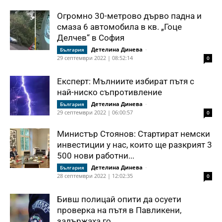
Огромно 30-метрово дърво падна и
смаза 6 автомобила в кв. „Гоце
Делчев“ в София
Детелина Динева
-
България
29 септември 2022 | 08:52:14
0
Експерт: Мълниите избират пътя с
най-ниско съпротивление
Детелина Динева
-
България
29 септември 2022 | 06:00:57
0
Министър Стоянов: Стартират немски
инвестиции у нас, които ще разкрият 3
500 нови работни...
Детелина Динева
-
България
28 септември 2022 | 12:02:35
0
Бивш полицай опити да осуети
проверка на пътя в Павликени,
задържаха го