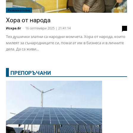
Развлекателно
Хора от народа
Искра.бг
-
16 септември 2025 | 21:41:14
2
Тез душички златни са народни момчета. Хора от народа, които
милеят за сънародниците си, помагат им в бизнеса и в личните
дела. Да са живи...
ПРЕПОРЪЧАНИ