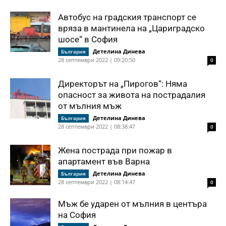
Автобус на градския транспорт се
вряза в мантинела на „Цариградско
шосе“ в София
Детелина Динева
-
България
28 септември 2022 | 09:20:50
0
Директорът на „Пирогов“: Няма
опасност за живота на пострадалия
от мълния мъж
Детелина Динева
-
България
28 септември 2022 | 08:38:47
0
Жена пострада при пожар в
апартамент във Варна
Детелина Динева
-
България
28 септември 2022 | 08:14:47
0
Мъж бе ударен от мълния в центъра
на София