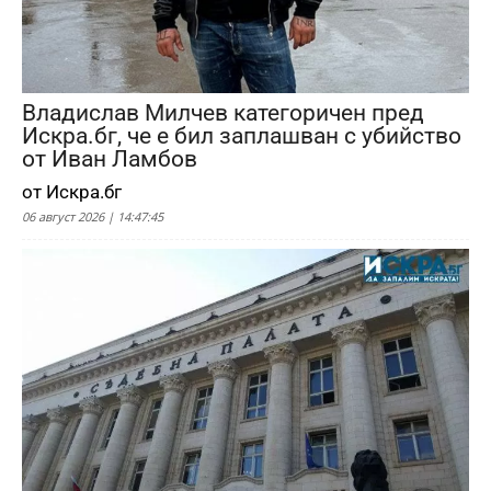
Владислав Милчев категоричен пред
Искра.бг, че е бил заплашван с убийство
от Иван Ламбов
от Искра.бг
06 август 2026 | 14:47:45