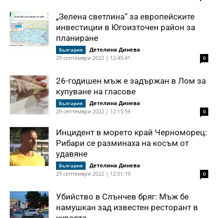
„Зелена светлина“ за европейските
инвестиции в Югоизточен район за
планиране
Детелина Динева
-
България
29 септември 2022 | 12:45:41
0
26-годишен мъж е задържан в Лом за
купуване на гласове
Детелина Динева
-
България
29 септември 2022 | 12:15:59
0
Инцидент в морето край Черноморец:
Рибари се разминаха на косъм от
удавяне
Детелина Динева
-
България
29 септември 2022 | 12:01:19
0
Убийство в Слънчев бряг: Мъж бе
намушкан зад известен ресторант в