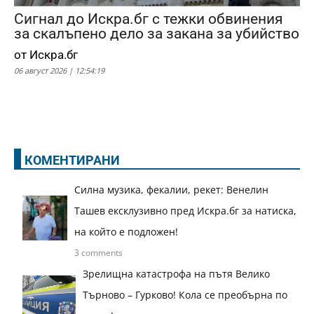
Сигнал до Искра.бг с тежки обвинения
за скалъпено дело за закана за убийство
от Искра.бг
06 август 2026 | 12:54:19
КОМЕНТИРАНИ
Силна музика, фекалии, рекет: Венелин
Ташев ексклузивно пред Искра.бг за натиска,
на който е подложен!
3 comments
Зрелищна катастрофа на пътя Велико
Търново – Гурково! Кола се преобърна по