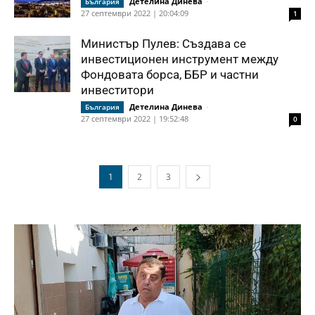
Детелина Динева
-
България
27 септември 2022 | 20:04:09
1
Министър Пулев: Създава се
инвестиционен инструмент между
Фондовата борса, ББР и частни
инвеститори
Детелина Динева
-
България
27 септември 2022 | 19:52:48
0
1
2
3