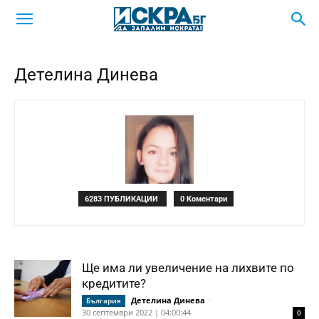
Детелина Динева
6283 ПУБЛИКАЦИИ
0 Коментари
Ще има ли увеличение на лихвите по
кредитите?
Детелина Динева
-
България
30 септември 2022 | 04:00:44
0