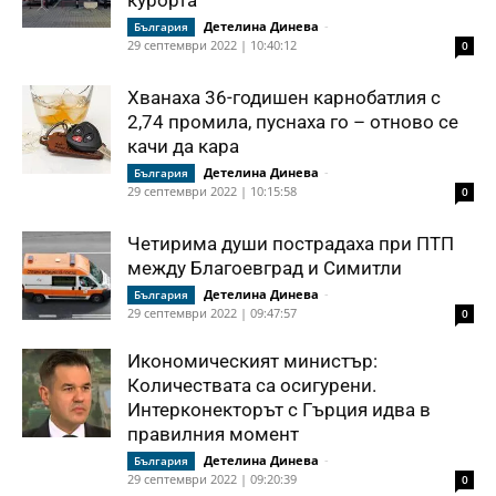
курорта
Детелина Динева
-
България
29 септември 2022 | 10:40:12
0
Хванаха 36-годишен карнобатлия с
2,74 промила, пуснаха го – отново се
качи да кара
Детелина Динева
-
България
29 септември 2022 | 10:15:58
0
Четирима души пострадаха при ПТП
между Благоевград и Симитли
Детелина Динева
-
България
29 септември 2022 | 09:47:57
0
Икономическият министър:
Количествата са осигурени.
Интерконекторът с Гърция идва в
правилния момент
Детелина Динева
-
България
29 септември 2022 | 09:20:39
0