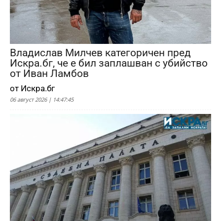
Владислав Милчев категоричен пред
Искра.бг, че е бил заплашван с убийство
от Иван Ламбов
от Искра.бг
06 август 2026 | 14:47:45