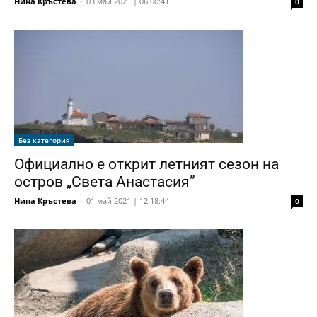
Нина Кръстева
-
03 май 2021 | 06:00:41
0
Без категория
Официално е открит летният сезон на
остров „Света Анастасия”
Нина Кръстева
-
01 май 2021 | 12:18:44
0