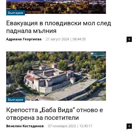
България
Евакуация в пловдивски мол след
паднала мълния
Адриана Георгиева
-
21 август 2024 | 08:44:35
0
България
Крепостта „Баба Вида“ отново е
отворена за посетители
Венелин Костадинов
-
07 ноември 2023 | 12:45:11
0