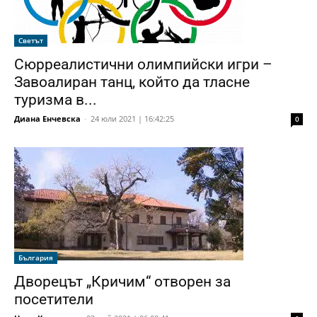
Светът
Сюрреалистични олимпийски игри –
Завоалиран танц, който да тласне
туризма в...
Диана Енчевска
-
24 юли 2021 | 16:42:25
0
България
Дворецът „Кричим“ отворен за
посетители