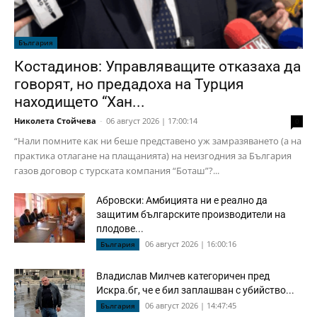
България
Костадинов: Управляващите отказаха да
говорят, но предадоха на Турция
находището “Хан...
Николета Стойчева
-
06 август 2026 | 17:00:14
0
“Нали помните как ни беше представено уж замразяването (а на
практика отлагане на плащанията) на неизгодния за България
газов договор с турската компания “Боташ”?...
Абровски: Амбицията ни е реално да
защитим българските производители на
плодове...
06 август 2026 | 16:00:16
България
Владислав Милчев категоричен пред
Искра.бг, че е бил заплашван с убийство...
06 август 2026 | 14:47:45
България