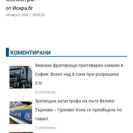
от Искра.бг
05 август 2026 | 18:00:23
КОМЕНТИРАНИ
Хванаха фрапиращо претоварен камион в
София: Возел над 8 тона при разрешени
3.5!
2 comments
Зрелищна катастрофа на пътя Велико
Търново – Гурково! Кола се преобърна по
таван!
1 comments