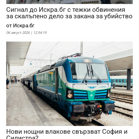
Сигнал до Искра.бг с тежки обвинения
за скалъпено дело за закана за убийство
от Искра.бг
06 август 2026 | 12:54:19
Нови нощни влакове свързват София и
Силистра?