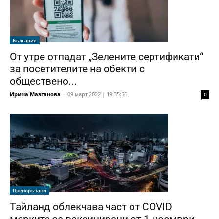
България
От утре отпадат „Зелените сертификати“
за посетителите на обекти с
обществено...
Ирина Мазганова
-
09 март 2022 | 19:35:56
0
Препоръчани
Тайланд облекчава част от COVID
мерките за ваксинирани от 1 ноември