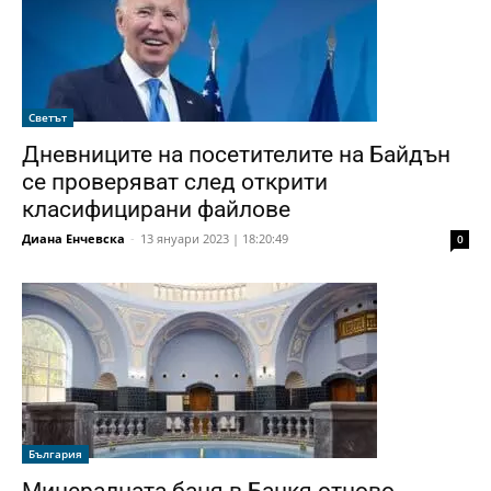
Светът
Дневниците на посетителите на Байдън
се проверяват след открити
класифицирани файлове
Диана Енчевска
-
13 януари 2023 | 18:20:49
0
България
Минералната баня в Банкя отново