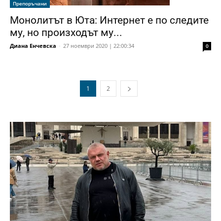
Препоръчани
Монолитът в Юта: Интернет е по следите
му, но произходът му...
Диана Енчевска
-
27 ноември 2020 | 22:00:34
0
1
2