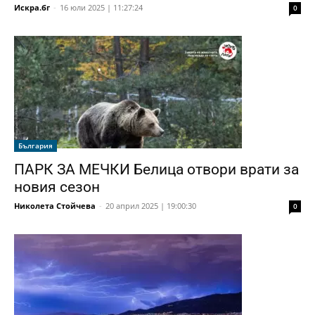
Искра.бг
-
16 юли 2025 | 11:27:24
0
България
ПАРК ЗА МЕЧКИ Белица отвори врати за
новия сезон
Николета Стойчева
-
20 април 2025 | 19:00:30
0