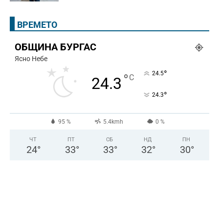
ВРЕМЕТО
ОБЩИНА БУРГАС
Ясно Небе
°
24.5
°
C
24.3
°
24.3
95 %
5.4kmh
0 %
ЧТ
ПТ
СБ
НД
ПН
24
°
33
°
33
°
32
°
30
°