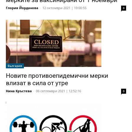
Глория Йорданова
-
12 октомври 2021 | 19:00:55
0
България
Новите противоепидемични мерки
влизат в сила от утре
Нина Кръстева
-
06 септември 2021 | 12:52:16
0