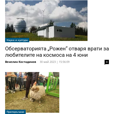
Наука и култура
Обсерваторията „Рожен“ отваря врати за
любителите на космоса на 4 юни
Венелин Костадинов
-
30 май 2023 | 15:56:09
0
Препоръчани