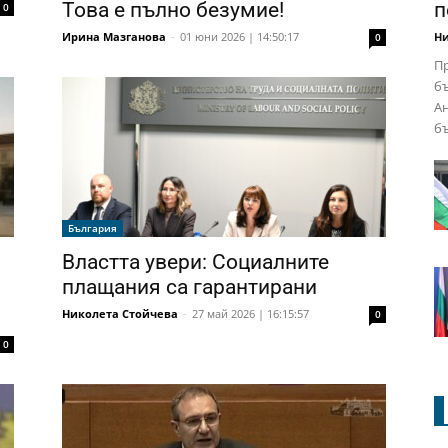
п
Това е пълно безумие!
0
Ни
Ирина Мазганова
-
01 юни 2026 | 14:50:17
0
Пр
бъ
Ан
бъ
България
Властта увери: Социалните
плащания са гарантирани
Николета Стойчева
-
27 май 2026 | 16:15:57
0
0