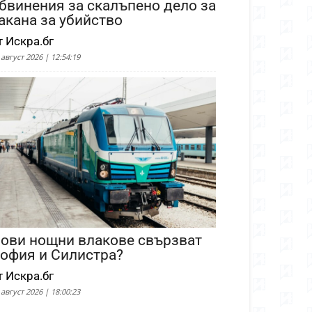
бвинения за скалъпено дело за
акана за убийство
т Искра.бг
 август 2026 | 12:54:19
ови нощни влакове свързват
офия и Силистра?
т Искра.бг
 август 2026 | 18:00:23