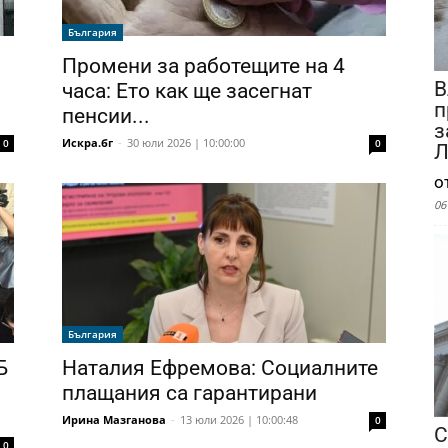
България
Промени за работещите на 4
В
часа: Ето как ще засегнат
п
пенсии...
з
Искра.бг
-
30 юли 2026 | 10:00:00
0
0
Л
о
06
България
Б
Наталия Ефремова: Социалните
плащания са гарантирани
Ирина Мазганова
-
13 юли 2026 | 10:00:48
0
С
0