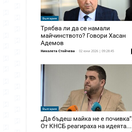
България
Трябва ли да се намали
майчинството? Говори Хасан
Адемов
Николета Стойчева
-
02 юни 2026 | 09:28:45
България
„Да бъдеш майка не е почивка“
От КНСБ реагираха на идеята...