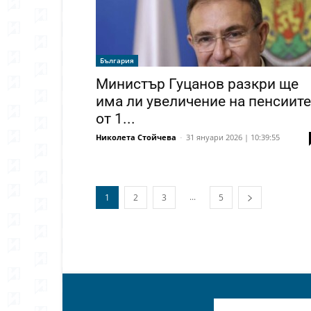
България
Министър Гуцанов разкри ще
има ли увеличение на пенсиите
от 1...
Николета Стойчева
-
31 януари 2026 | 10:39:55
...
1
2
3
5