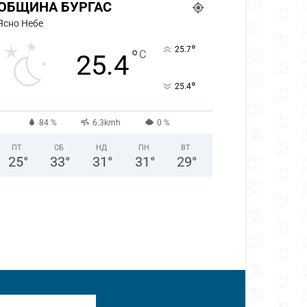
ОБЩИНА БУРГАС
Ясно Небе
°
25.7
°
C
25.4
°
25.4
84 %
6.3kmh
0 %
ПТ
СБ
НД
ПН
ВТ
25
°
33
°
31
°
31
°
29
°