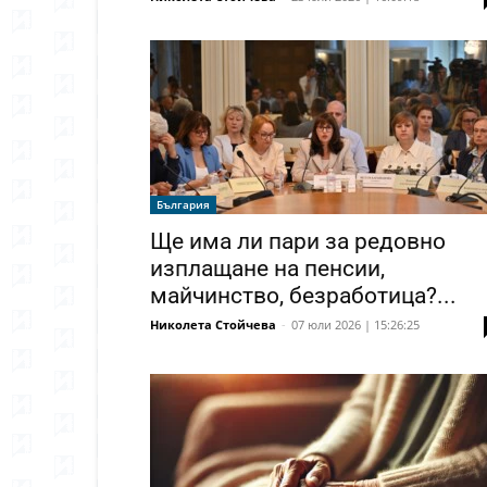
България
Ще има ли пари за редовно
изплащане на пенсии,
майчинство, безработица?...
Николета Стойчева
-
07 юли 2026 | 15:26:25