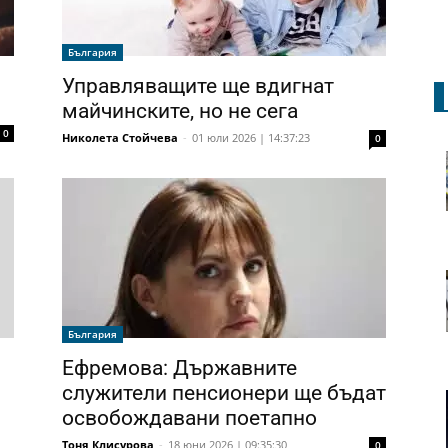
България
Управляващите ще вдигнат
майчинските, но не сега
0
Николета Стойчева
-
01 юли 2026 | 14:37:23
0
България
Ефремова: Държавните
служители пенсионери ще бъдат
освобождавани поетапно
Тоня Клисурова
-
18 юни 2026 | 09:35:30
0