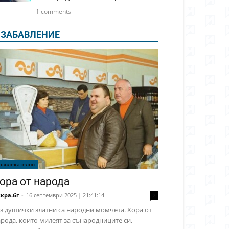
1 comments
ЗАБАВЛЕНИЕ
азвлекателно
ора от народа
кра.бг
-
16 септември 2025 | 21:41:14
2
з душички златни са народни момчета. Хора от
рода, които милеят за сънародниците си,