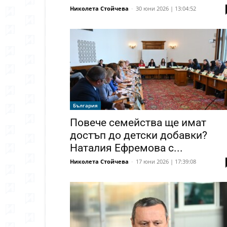
Николета Стойчева
-
30 юни 2026 | 13:04:52
България
Повече семейства ще имат
достъп до детски добавки?
Наталия Ефремова с...
Николета Стойчева
-
17 юни 2026 | 17:39:08