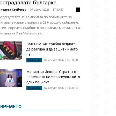
острадалата българка
колета Стойчева
-
07 август 2026 | 17:00:57
0
едседателят на Комисията по политиките за
лгарите извън страната в 52 Народно събрание,
гел Георгиев, съобщи в социалната мрежа, че на
лгарката Ива Михайлова...
ВМРО: МВнР трябва веднага
да реагира и да защити името
на...
07 август 2026 | 16:00:28
България
Министър Ивкова: Страхът от
промяната не е излекувал нито
един пациент
07 август 2026 | 15:00:43
България
ВРЕМЕТО