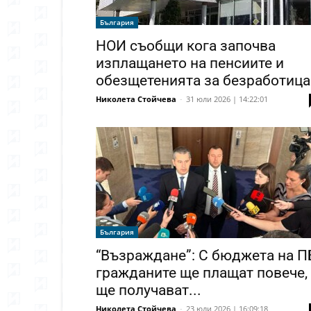
България
НОИ съобщи кога започва
изплащането на пенсиите и
обезщетенията за безработица
Николета Стойчева
-
31 юли 2026 | 14:22:01
България
“Възраждане”: С бюджета на П
гражданите ще плащат повече,
ще получават...
Николета Стойчева
-
23 юли 2026 | 16:09:18