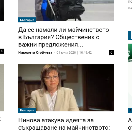
по
жи
България
Да се намали ли майчинството
в България? Общественик с
важни предложения...
0
Николета Стойчева
-
01 юни 2026 | 16:49:42
0
Б
България
:
А
Нинова атакува идеята за
о
съкращаване на майчинството: