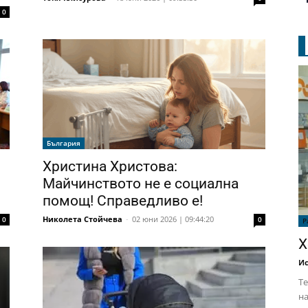
0
България
Христина Христова:
Майчинството не е социална
помощ! Справедливо е!
Николета Стойчева
-
02 юни 2026 | 09:44:20
0
0
Р
Х
Ис
Те
на