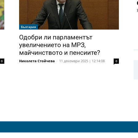
България
Одобри ли парламентът
увеличението на МРЗ,
майчинството и пенсиите?
Николета Стойчева
-
11 декември 2025 | 12:14:08
0
0