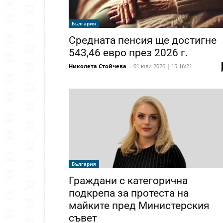
България
Средната пенсия ще достигне
543,46 евро през 2026 г.
Николета Стойчева
-
01 юли 2026 | 15:16:21
България
Граждани с категорична
подкрепа за протеста на
майките пред Министерския
съвет