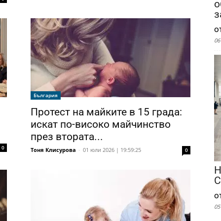
о
з
о
06
България
Протест на майките в 15 града:
искат по-високо майчинство
през втората...
0
Тоня Клисурова
-
01 юли 2026 | 19:59:25
0
Н
С
о
05