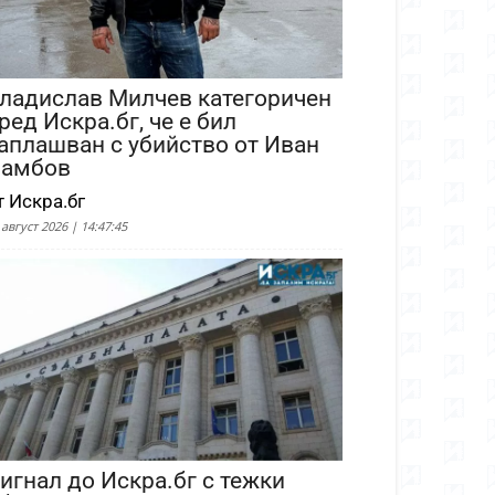
ладислав Милчев категоричен
ред Искра.бг, че е бил
аплашван с убийство от Иван
амбов
т Искра.бг
 август 2026 | 14:47:45
игнал до Искра.бг с тежки