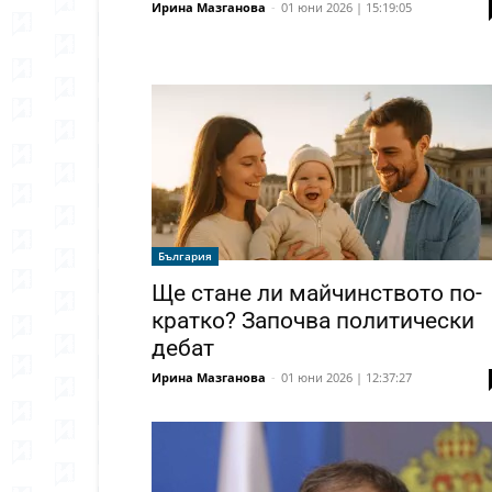
Ирина Мазганова
-
01 юни 2026 | 15:19:05
България
Ще стане ли майчинството по-
кратко? Започва политически
дебат
Ирина Мазганова
-
01 юни 2026 | 12:37:27