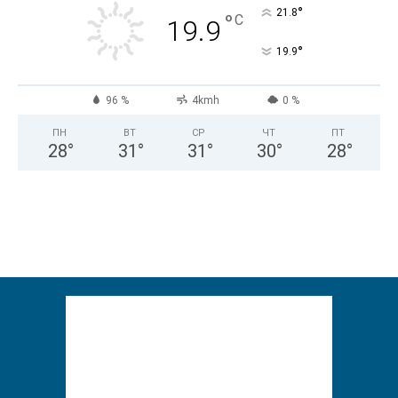
°
21.8
°
C
19.9
°
19.9
96 %
4kmh
0 %
ПН
ВТ
СР
ЧТ
ПТ
28
°
31
°
31
°
30
°
28
°