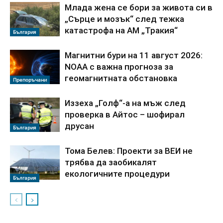
Млада жена се бори за живота си в
„Сърце и мозък“ след тежка
катастрофа на АМ „Тракия“
България
Магнитни бури на 11 август 2026:
NOAA с важна прогноза за
геомагнитната обстановка
Препоръчани
Иззеха „Голф“-а на мъж след
проверка в Айтос – шофирал
друсан
България
Тома Белев: Проекти за ВЕИ не
трябва да заобикалят
екологичните процедури
България