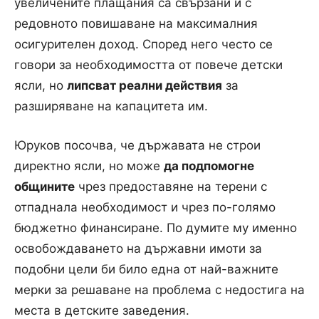
увеличените плащания са свързани и с
редовното повишаване на максималния
осигурителен доход. Според него често се
говори за необходимостта от повече детски
ясли, но
липсват реални действия
за
разширяване на капацитета им.
Юруков посочва, че държавата не строи
директно ясли, но може
да подпомогне
общините
чрез предоставяне на терени с
отпаднала необходимост и чрез по-голямо
бюджетно финансиране. По думите му именно
освобождаването на държавни имоти за
подобни цели би било една от най-важните
мерки за решаване на проблема с недостига на
места в детските заведения.