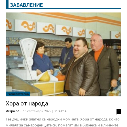
ЗАБАВЛЕНИЕ
Развлекателно
Хора от народа
Искра.бг
-
16 септември 2025 | 21:41:14
2
Тез душички златни са народни момчета. Хора от народа, които
милеят за сънародниците си, помагат им в бизнеса и в личните