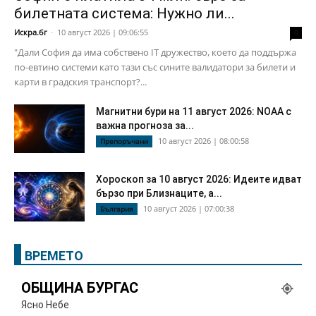
билетната система: Нужно ли...
Искра.бг
-
10 август 2026 | 09:06:55
0
"Дали София да има собствено IT дружество, което да поддържа
по-евтино системи като тази със сините валидатори за билети и
карти в градския транспорт?...
Магнитни бури на 11 август 2026: NOAA с
важна прогноза за...
10 август 2026 | 08:00:58
Препоръчани
Хороскоп за 10 август 2026: Идеите идват
бързо при Близнаците, а...
10 август 2026 | 07:00:38
България
ВРЕМЕТО
ОБЩИНА БУРГАС
Ясно Небе