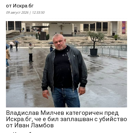
от Искра.бг
09 август 2026 | 12:33:50
Владислав Милчев категоричен пред
Искра.бг, че е бил заплашван с убийство
от Иван Ламбов