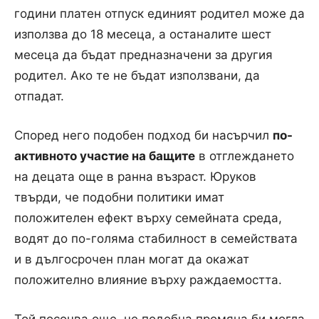
години платен отпуск единият родител може да
използва до 18 месеца, а останалите шест
месеца да бъдат предназначени за другия
родител. Ако те не бъдат използвани, да
отпадат.
Според него подобен подход би насърчил
по-
активното участие на бащите
в отглеждането
на децата още в ранна възраст. Юруков
твърди, че подобни политики имат
положителен ефект върху семейната среда,
водят до по-голяма стабилност в семействата
и в дългосрочен план могат да окажат
положително влияние върху раждаемостта.
Той посочва още, че подобна промяна би могла