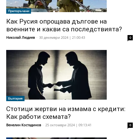
Препоръчани
Как Русия опрощава дългове на
военните и какви са последствията?
Николай Людиев
-
30 декември 2024 | 21:00:43
0
България
Стотици жертви на измама с кредити:
Как работи схемата?
Венелин Костадинов
-
25 октомври 2024 | 09:13:41
0