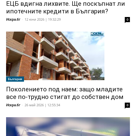
ЕЦБ вдигна лихвите. Ще поскъпнат ли
ипотечните кредити в България?
Искра.бг
-
12 юни 2026 | 19:32:29
0
България
Поколението под наем: защо младите
все по-трудно стигат до собствен дом
Искра.бг
-
26 май 2026 | 12:55:34
0