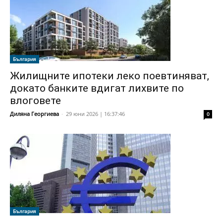
България
Жилищните ипотеки леко поевтиняват,
докато банките вдигат лихвите по
влоговете
Диляна Георгиева
-
29 юни 2026 | 16:37:46
0
България