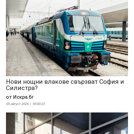
Нови нощни влакове свързват София и
Силистра?
от Искра.бг
05 август 2026 | 18:00:23