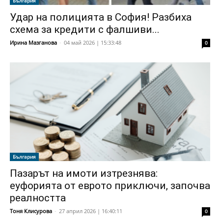
България
Удар на полицията в София! Разбиха
схема за кредити с фалшиви...
Ирина Мазганова
-
04 май 2026 | 15:33:48
0
България
Пазарът на имоти изтрезнява:
еуфорията от еврото приключи, започва
реалността
Тоня Клисурова
-
27 април 2026 | 16:40:11
0