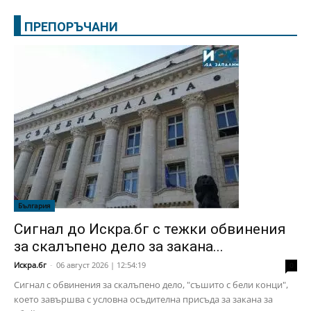
ПРЕПОРЪЧАНИ
България
Сигнал до Искра.бг с тежки обвинения
за скалъпено дело за закана...
Искра.бг
-
06 август 2026 | 12:54:19
0
Сигнал с обвинения за скалъпено дело, "съшито с бели конци",
което завършва с условна осъдителна присъда за закана за