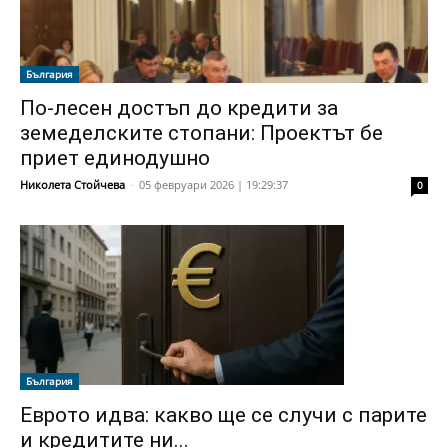
България
По-лесен достъп до кредити за
земеделските стопани: Проектът бе
приет единодушно
Николета Стойчева
-
05 февруари 2026 | 19:29:37
0
България
Еврото идва: какво ще се случи с парите
и кредитите ни...