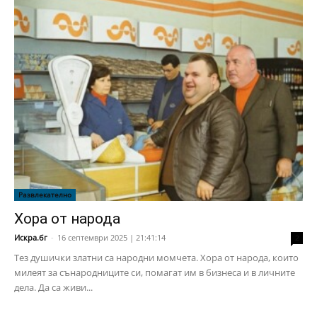
Развлекателно
Хора от народа
Искра.бг
-
16 септември 2025 | 21:41:14
2
Тез душички златни са народни момчета. Хора от народа, които
милеят за сънародниците си, помагат им в бизнеса и в личните
дела. Да са живи...