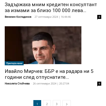
Задържаха мним кредитен консултант
за измами за близо 100 000 лева...
Венелин Костадинов
-
27 септември 2024 | 16:44:46
0
Препоръчани
Ивайло Мирчев: ББР е на радара ни 5
години след отпуснатите...
Николета Стойчева
-
26 септември 2024 | 20:27:04
0
1
2
3