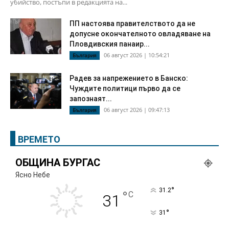
убийство, постъпи в редакцията на...
ПП настоява правителството да не
допусне окончателното овладяване на
Пловдивския панаир...
06 август 2026 | 10:54:21
България
Радев за напрежението в Банско:
Чуждите политици първо да се
запознаят...
06 август 2026 | 09:47:13
България
ВРЕМЕТО
ОБЩИНА БУРГАС
Ясно Небе
°
31.2
°
C
31
°
31