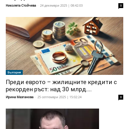
Николета Стойчева
-
24 декември 2025 | 08:42:03
0
България
Преди еврото – жилищните кредити с
рекорден ръст: над 30 млрд....
Ирина Мазганова
-
25 септември 2025 | 15:02:24
0