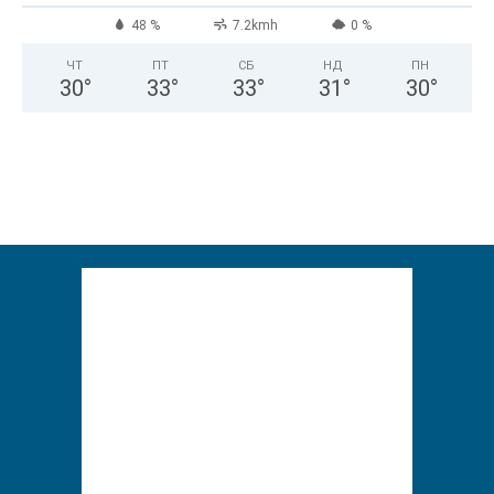
48 %
7.2kmh
0 %
ЧТ
ПТ
СБ
НД
ПН
30
°
33
°
33
°
31
°
30
°