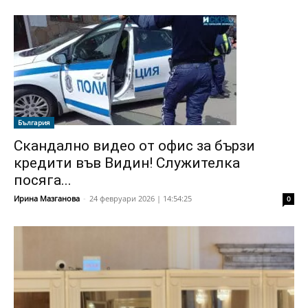
България
Скандално видео от офис за бързи
кредити във Видин! Служителка
посяга...
Ирина Мазганова
-
24 февруари 2026 | 14:54:25
0