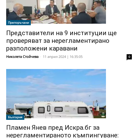
Препоръчани
Представители на 9 институции ще
проверяват за нерегламентирано
разположени каравани
Николета Стойчева
-
11 април 2024 | 16:35:05
0
България
Пламен Янев пред Искра.бг за
нерегламентираното къмпингуване: