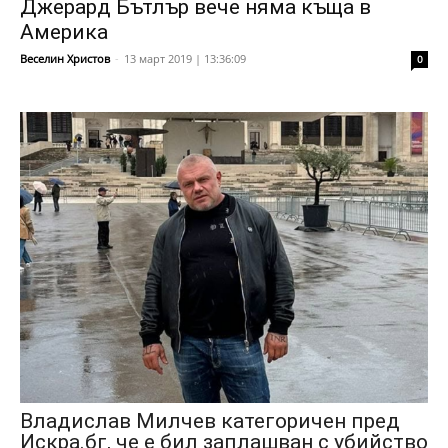
Джерард Бътлър вече няма къща в
Америка
Веселин Христов
-
13 март 2019 | 13:36:09
0
Владислав Милчев категоричен пред
Искра.бг, че е бил заплашван с убийство