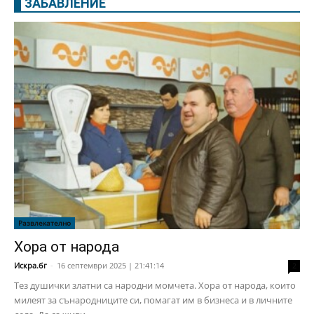
ЗАБАВЛЕНИЕ
Развлекателно
Хора от народа
Искра.бг
-
16 септември 2025 | 21:41:14
2
Тез душички златни са народни момчета. Хора от народа, които
милеят за сънародниците си, помагат им в бизнеса и в личните