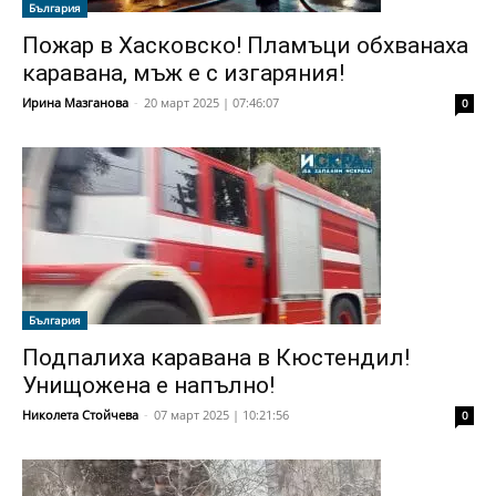
България
Пожар в Хасковско! Пламъци обхванаха
каравана, мъж е с изгаряния!
Ирина Мазганова
-
20 март 2025 | 07:46:07
0
България
Подпалиха каравана в Кюстендил!
Унищожена е напълно!
Николета Стойчева
-
07 март 2025 | 10:21:56
0