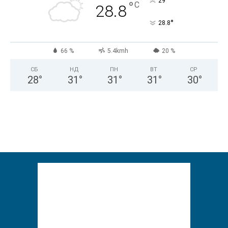
°
29
°
C
28.8
°
28.8
66 %
5.4kmh
20 %
СБ
НД
ПН
ВТ
СР
28
°
31
°
31
°
31
°
30
°