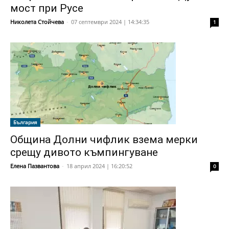
мост при Русе
Николета Стойчева
-
07 септември 2024 | 14:34:35
1
България
Община Долни чифлик взема мерки
срещу дивото къмпингуване
Елена Пазвантова
-
18 април 2024 | 16:20:52
0