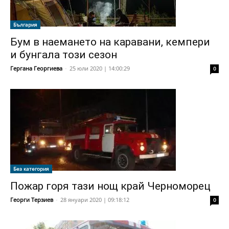
България
Бум в наемането на каравани, кемпери
и бунгала този сезон
Гергана Георгиева
-
25 юли 2020 | 14:00:29
0
Без категория
Пожар горя тази нощ край Черноморец
Георги Терзиев
-
28 януари 2020 | 09:18:12
0