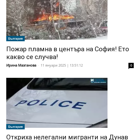
България
Пожар пламна в центъра на София! Ето
какво се случва!
Ирина Мазганова
-
11 януари 2025 | 13:51:12
0
България
Откриха нелегални мигранти на Дунав