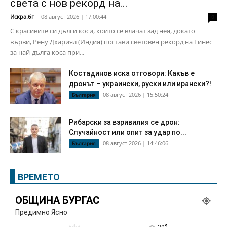
света с нов рекорд на...
Искра.бг
-
08 август 2026 | 17:00:44
0
С красивите си дълги коси, които се влачат зад нея, докато
върви, Рену Дхариял (Индия) постави световен рекорд на Гинес
за най-дълга коса при...
Костадинов иска отговори: Какъв е
дронът – украински, руски или ирански?!
08 август 2026 | 15:50:24
България
Рибарски за взривилия се дрон:
Случайност или опит за удар по...
08 август 2026 | 14:46:06
България
ВРЕМЕТО
ОБЩИНА БУРГАС
Предимно Ясно