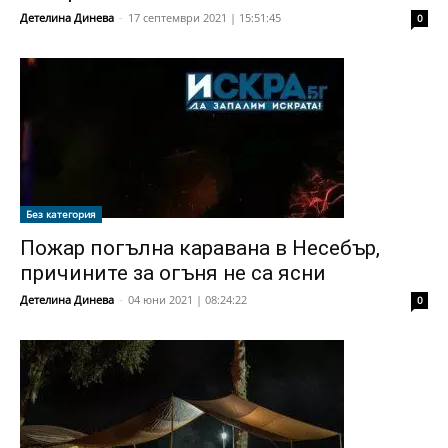
Детелина Динева
-
17 септември 2021 | 15:51:45
0
Без категория
Пожар погълна каравана в Несебър,
причините за огъня не са ясни
Детелина Динева
-
04 юни 2021 | 08:24:22
0