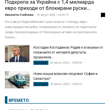
Подкрепа за Украйна с 1,4 милиарда
евро приходи от блокирани руски...
Николета Стойчева
-
05 август 2026 | 20:00:13
0
На 3 август Европейският съюз получи 1,4 млрд. евро
извънредни печалби, генерирани от лихвите по паричните
салда, произхождащи от блокирани активи на Централната
банка...
Костадин Костадинов: Радев е атакуван от
плажoвете от неговите депутати,
провалили...
05 август 2026 | 19:00:59
България
Нови нощни влакове свързват София и
Силистра?
05 август 2026 | 18:00:23
България
ВРЕМЕТО