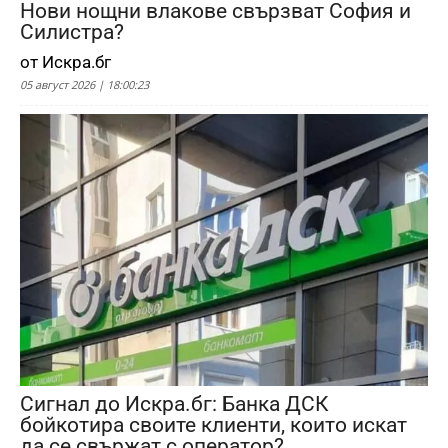
Нови нощни влакове свързват София и
Силистра?
от Искра.бг
05 август 2026 | 18:00:23
Сигнал до Искра.бг: Банка ДСК
бойкотира своите клиенти, които искат
да се свържат с оператор?