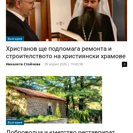
България
Христанов ще подпомага ремонта и
строителството на християнски храмове
Николета Стойчева
-
09 април 2026 | 19:45:58
0
България
Доброволци и кметство реставрират