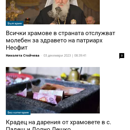
България
Всички храмове в страната отслужват
молебен за здравето на патриарх
Неофит
Николета Стойчева
-
03 декември 2023 | 08:39:41
0
Без категория
Крадец на дарения от храмовете в с.
Падеш и Долно Лешко...