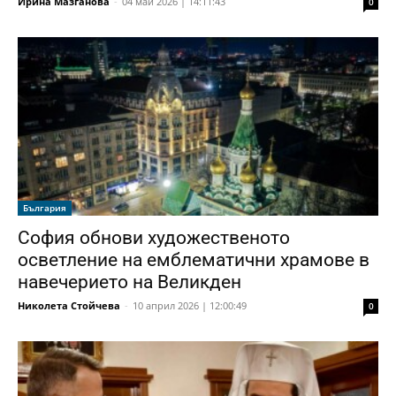
Ирина Мазганова
-
04 май 2026 | 14:11:43
0
България
София обнови художественото
осветление на емблематични храмове в
навечерието на Великден
Николета Стойчева
-
10 април 2026 | 12:00:49
0