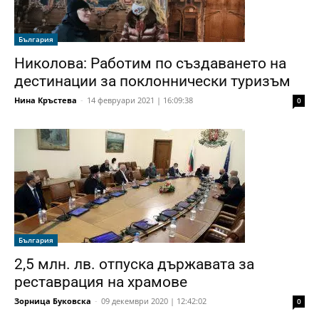
България
Николова: Работим по създаването на
дестинации за поклоннически туризъм
Нина Кръстева
-
14 февруари 2021 | 16:09:38
0
България
2,5 млн. лв. отпуска държавата за
реставрация на храмове
Зорница Буковска
-
09 декември 2020 | 12:42:02
0