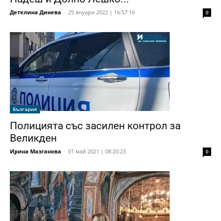
Детелина Динева
-
25 януари 2022 | 16:57:16
0
България
Полицията със засилен контрол за
Великден
Ирина Мазганова
-
01 май 2021 | 08:20:23
0