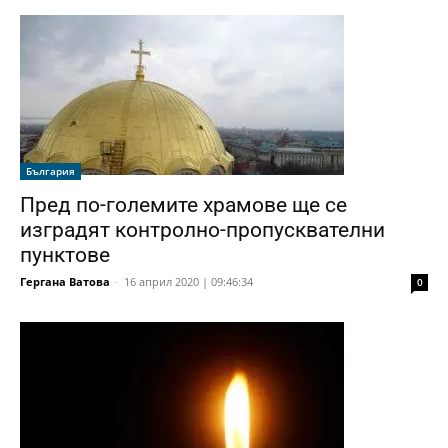
България
Пред по-големите храмове ще се
изградят контролно-пропусквателни
пунктове
Гергана Ватова
-
16 април 2020 | 09:46:34
0