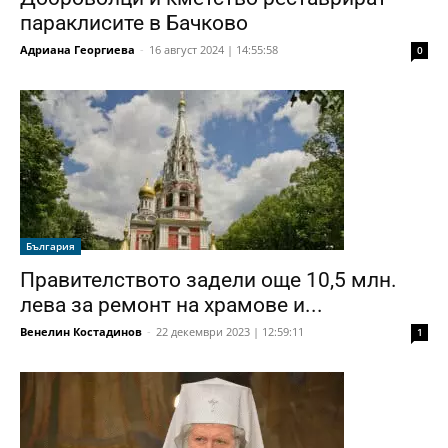
параклисите в Бачково
Адриана Георгиева
-
16 август 2024 | 14:55:58
0
България
Правителството задели още 10,5 млн.
лева за ремонт на храмове и...
Венелин Костадинов
-
22 декември 2023 | 12:59:11
1