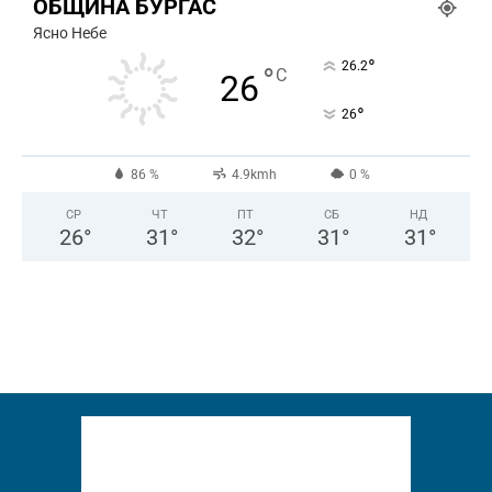
ОБЩИНА БУРГАС
Ясно Небе
°
26.2
°
C
26
°
26
86 %
4.9kmh
0 %
СР
ЧТ
ПТ
СБ
НД
26
°
31
°
32
°
31
°
31
°