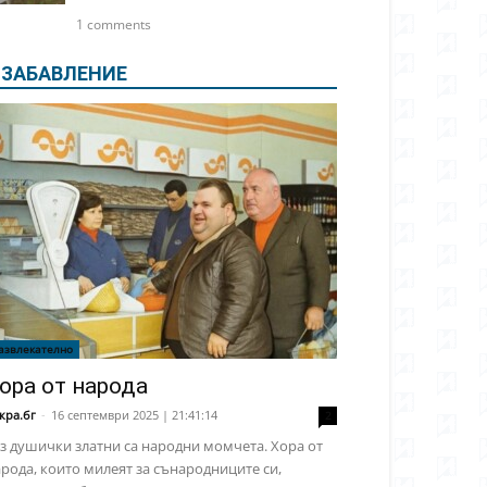
1 comments
ЗАБАВЛЕНИЕ
азвлекателно
ора от народа
кра.бг
-
16 септември 2025 | 21:41:14
2
з душички златни са народни момчета. Хора от
рода, които милеят за сънародниците си,