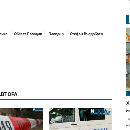
зика
Област Пловдив
Пловдив
Стефан Вълдобрев
Р
АВТОРА
Х
Ис
Те
на