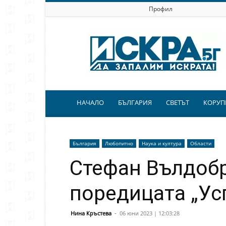
Профил
Искра.бг
НАЧАЛО
БЪЛГАРИЯ
СВЕТЪТ
КОРУП
България
Любопитно
Наука и култура
Области
Стефан Вълдобр
поредицата „Ус
Нина Кръстева
-
06 юни 2023 | 12:03:28