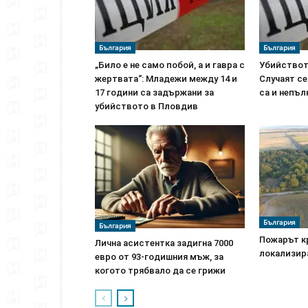
България
България
„Било е не само побой, а и гавра с
Убийствот
жертвата“: Младежи между 14 и
Случаят се
17 години са задържани за
са и непъ
убийството в Пловдив
България
България
Пожарът к
Лична асистентка задигна 7000
локализира
евро от 93-годишния мъж, за
когото трябвало да се грижи