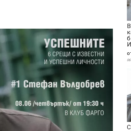
В
к
б
И
о
06
С