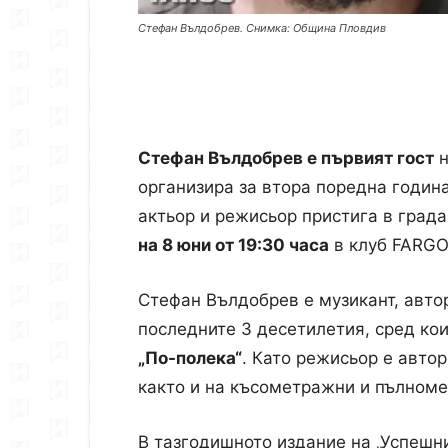
Стефан Вълдобрев. Снимка: Община Пловдив
Стефан Вълдобрев е първият гост
н
организира за втора поредна годин
актьор и режисьор пристига в града
на 8 юни от 19:30 часа
в клуб FARGO
Стефан Вълдобрев е музикант, автор
последните 3 десетилетия, сред ко
„По-полека“
. Като режисьор е авто
както и на късометражни и пълном
В тазгодишното издание на „Успешн