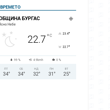
ВРЕМЕТО
ОБЩИНА БУРГАС
Ясно Небе
°
23.4
°
C
22.7
°
22.7
99 %
4.9kmh
0 %
ПТ
СБ
НД
ПН
ВТ
34
°
34
°
32
°
31
°
25
°