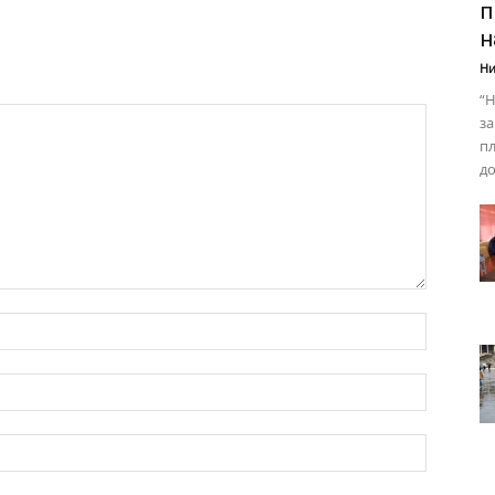
п
н
Ни
“Н
за
пл
до