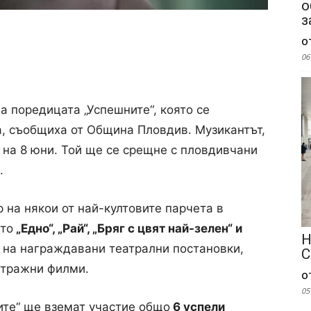
о
з
о
06
а поредицата „Успешните“, която се
а, съобщиха от Община Пловдив. Музикантът,
 на 8 юни. Той ще се срещне с пловдивчани
.
 на някои от най-култовите парчета в
ито
„Едно“, „Рай“, „Бряг с цвят най-зелен“ и
Н
р на награждавани театрални постановки,
С
етражни филми.
о
05
ите“ ще вземат участие общо
6 успели