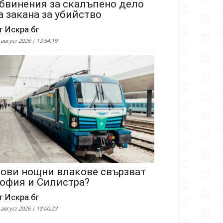
бвинения за скалъпено дело
а закана за убийство
т Искра.бг
 август 2026 | 12:54:19
ови нощни влакове свързват
офия и Силистра?
т Искра.бг
 август 2026 | 18:00:23