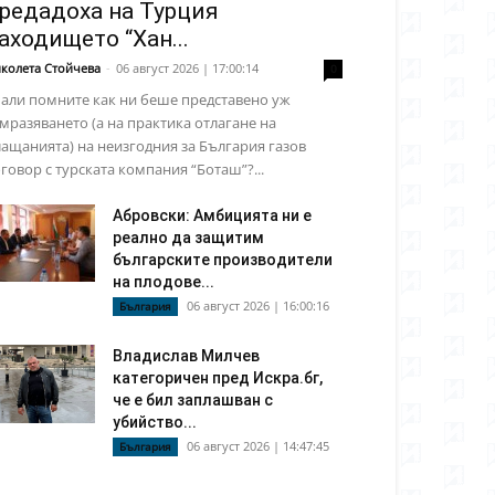
редадоха на Турция
аходището “Хан...
колета Стойчева
-
06 август 2026 | 17:00:14
0
али помните как ни беше представено уж
мразяването (а на практика отлагане на
ащанията) на неизгодния за България газов
говор с турската компания “Боташ”?...
Абровски: Амбицията ни е
реално да защитим
българските производители
на плодове...
06 август 2026 | 16:00:16
България
Владислав Милчев
категоричен пред Искра.бг,
че е бил заплашван с
убийство...
06 август 2026 | 14:47:45
България