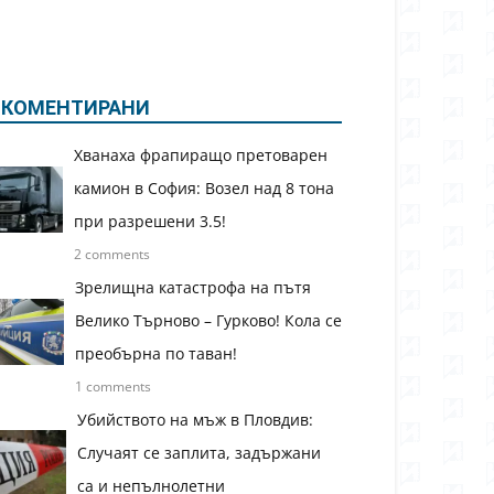
КОМЕНТИРАНИ
Хванаха фрапиращо претоварен
камион в София: Возел над 8 тона
при разрешени 3.5!
2 comments
Зрелищна катастрофа на пътя
Велико Търново – Гурково! Кола се
преобърна по таван!
1 comments
Убийството на мъж в Пловдив:
Случаят се заплита, задържани
са и непълнолетни