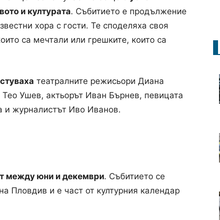
твото и културата
. Събитието е продължение
вестни хора с гости. Те споделяха своя
 които са мечтали или грешките, които са
остуваха
театралните режисьори Диана
 Тео Ушев, актьорът Иван Бърнев, певицата
а и журналистът Иво Иванов.
т между юни и декември
. Събитието се
а Пловдив и е част от културния календар