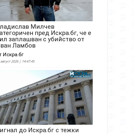
ладислав Милчев
атегоричен пред Искра.бг, че е
ил заплашван с убийство от
ван Ламбов
т Искра.бг
 август 2026 | 14:47:45
игнал до Искра.бг с тежки