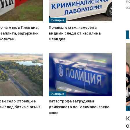
по
жи
България
о на мъж в Пловдив:
Починал е мъж, намерен с
 заплита, задържани
видими следи от насилие в
лнолетни
Пловдив
България
рай село Стрелци е
Катастрофа затруднява
н след битка с огъня
движението по Голямоконарско
Б
шосе
К
о