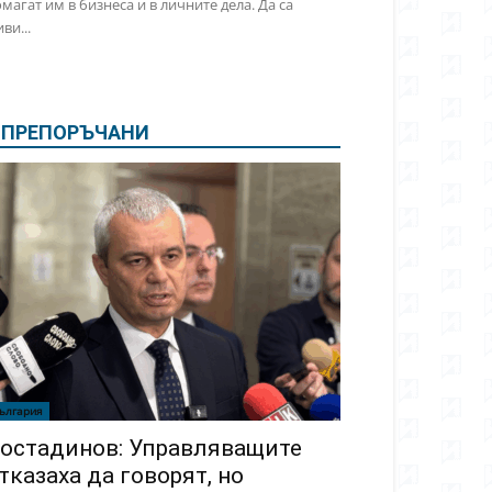
магат им в бизнеса и в личните дела. Да са
ви...
ПРЕПОРЪЧАНИ
ългария
остадинов: Управляващите
тказаха да говорят, но