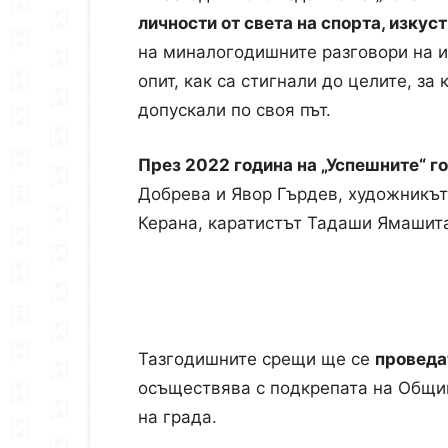
личности от света на спорта, изкус
на миналогодишните разговори на из
опит, как са стигнали до целите, за
допускали по своя път.
През 2022 година на „Успешните“ г
Добрева и Явор Гърдев, художникът
Керана, каратистът Тадаши Ямашит
Тазгодишните срещи ще се
проведа
осъществява с подкрепата на Общин
на града.