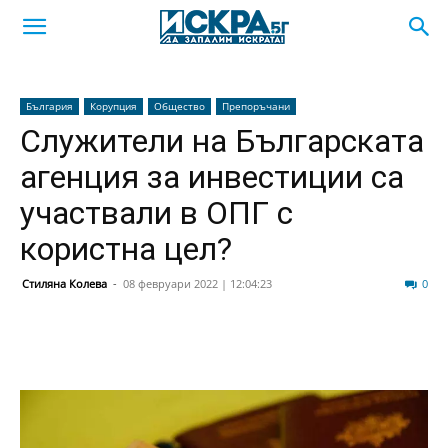
България
Корупция
Общество
Препоръчани
Служители на Българската
агенция за инвестиции са
участвали в ОПГ с
користна цел?
Стиляна Колева
-
08 февруари 2022 | 12:04:23
64
0