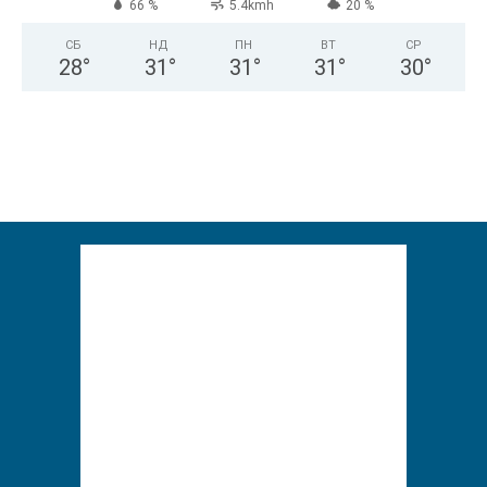
66 %
5.4kmh
20 %
СБ
НД
ПН
ВТ
СР
28
°
31
°
31
°
31
°
30
°