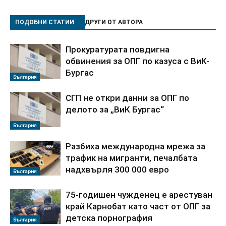
ПОДОБНИ СТАТИИ
ДРУГИ ОТ АВТОРА
Прокуратурата повдигна
обвинения за ОПГ по казуса с ВиК-
Бургас
България
СГП не откри данни за ОПГ по
делото за „ВиК Бургас“
България
Разбиха международна мрежа за
трафик на мигранти, печалбата
надхвърля 300 000 евро
България
75-годишен чужденец е арестуван
край Карнобат като част от ОПГ за
детска порнография
България