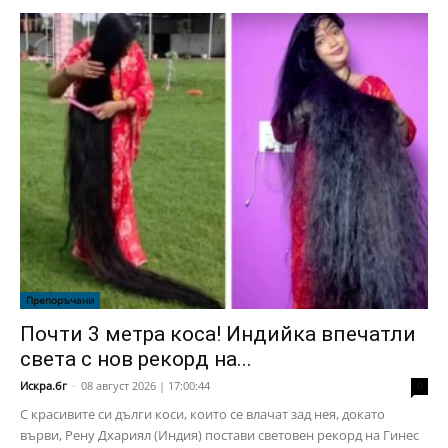
Препоръчани
Почти 3 метра коса! Индийка впечатли
света с нов рекорд на...
Искра.бг
-
08 август 2026 | 17:00:44
0
С красивите си дълги коси, които се влачат зад нея, докато
върви, Рену Дхариял (Индия) постави световен рекорд на Гинес