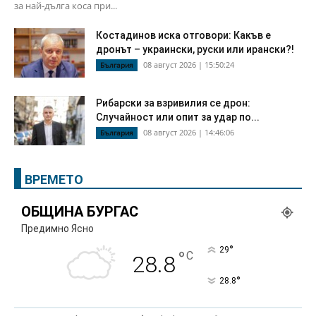
за най-дълга коса при...
Костадинов иска отговори: Какъв е
дронът – украински, руски или ирански?!
08 август 2026 | 15:50:24
България
Рибарски за взривилия се дрон:
Случайност или опит за удар по...
08 август 2026 | 14:46:06
България
ВРЕМЕТО
ОБЩИНА БУРГАС
Предимно Ясно
°
29
°
C
28.8
°
28.8