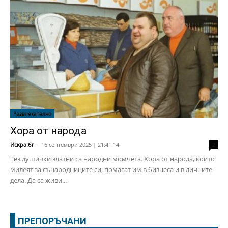
Развлекателно
Хора от народа
Искра.бг
-
16 септември 2025 | 21:41:14
2
Тез душички златни са народни момчета. Хора от народа, които
милеят за сънародниците си, помагат им в бизнеса и в личните
дела. Да са живи...
ПРЕПОРЪЧАНИ