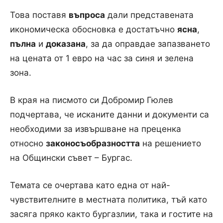
Това поставя
въпроса
дали представената
икономическа обосновка е достатъчно
ясна
,
пълна
и
доказана
, за да оправдае запазването
на цената от 1 евро на час за синя и зелена
зона.
В края на писмото си Добромир Гюлев
подчертава, че исканите данни и документи са
необходими за извършване на преценка
относно
законосъобразността
на решението
на Общински съвет – Бургас.
Темата се очертава като една от най-
чувствителните в местната политика, тъй като
засяга пряко както бургазлии, така и гостите на