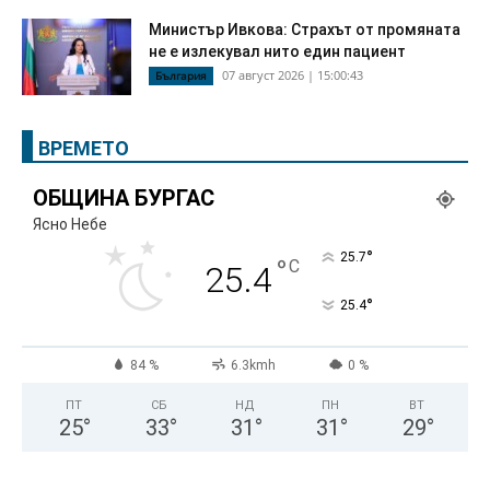
Министър Ивкова: Страхът от промяната
не е излекувал нито един пациент
07 август 2026 | 15:00:43
България
ВРЕМЕТО
ОБЩИНА БУРГАС
Ясно Небе
°
25.7
°
C
25.4
°
25.4
84 %
6.3kmh
0 %
ПТ
СБ
НД
ПН
ВТ
25
°
33
°
31
°
31
°
29
°