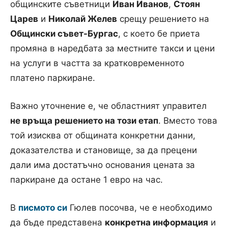
общинските съветници
Иван Иванов
,
Стоян
Царев
и
Николай Желев
срещу решението на
Общински съвет-Бургас
, с което бе приета
промяна в наредбата за местните такси и цени
на услуги в частта за кратковременното
платено паркиране.
Важно уточнение е, че областният управител
не връща решението на този етап
. Вместо това
той изисква от общината конкретни данни,
доказателства и становище, за да прецени
дали има достатъчно основания цената за
паркиране да остане 1 евро на час.
В
писмото си
Гюлев посочва, че е необходимо
да бъде представена
конкретна информация
и