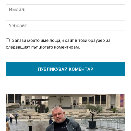
Запази моето име,поща,и сайт в този браузер за
следващият път ,когато коментирам.