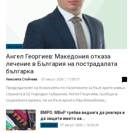
България
Ангел Георгиев: Македония отказа
лечение в България на пострадалата
българка
Николета Стойчева
-
07 август 2026 | 17:00:57
0
Председателят на Комисията по политиките за българите извън
страната в 52 Народно събрание, Ангел Георгиев, съобщи в
социалната мрежа, че на българката Ива Михайлова...
ВМРО: МВнР трябва веднага да реагира и
да защити името на...
07 август 2026 | 16:00:28
България