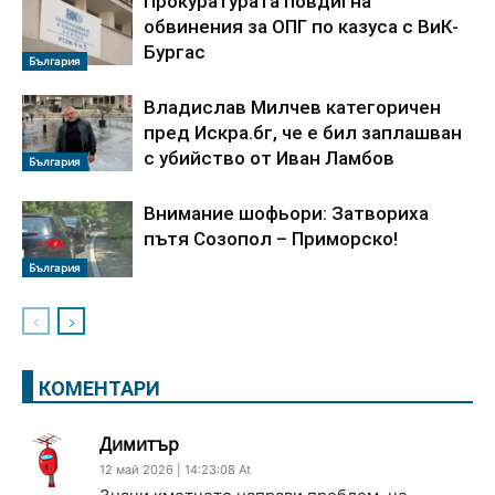
Прокуратурата повдигна
обвинения за ОПГ по казуса с ВиК-
Бургас
България
Владислав Милчев категоричен
пред Искра.бг, че е бил заплашван
с убийство от Иван Ламбов
България
Внимание шофьори: Затвориха
пътя Созопол – Приморско!
България
КОМЕНТАРИ
Димитър
12 май 2026 | 14:23:08 At