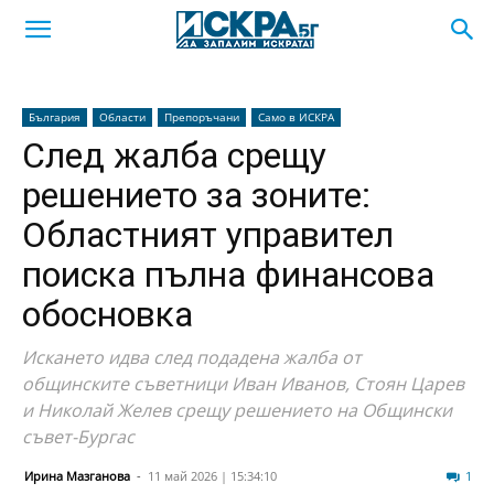
България
Области
Препоръчани
Само в ИСКРА
След жалба срещу
решението за зоните:
Областният управител
поиска пълна финансова
обосновка
Искането идва след подадена жалба от
общинските съветници Иван Иванов, Стоян Царев
и Николай Желев срещу решението на Общински
съвет-Бургас
Ирина Мазганова
-
11 май 2026 | 15:34:10
335
1