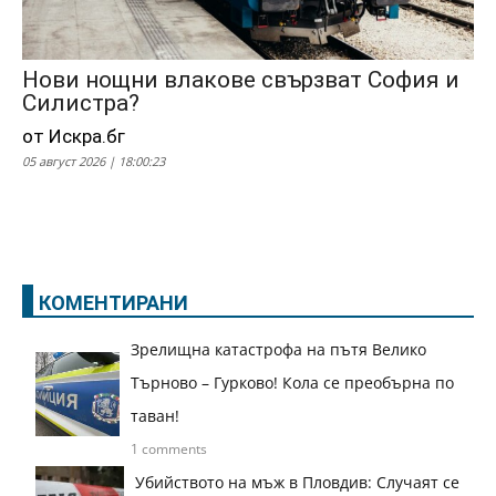
Нови нощни влакове свързват София и
Силистра?
от Искра.бг
05 август 2026 | 18:00:23
КОМЕНТИРАНИ
Зрелищна катастрофа на пътя Велико
Търново – Гурково! Кола се преобърна по
таван!
1 comments
Убийството на мъж в Пловдив: Случаят се