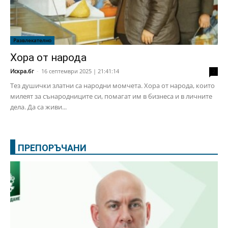
Развлекателно
Хора от народа
Искра.бг
-
16 септември 2025 | 21:41:14
2
Тез душички златни са народни момчета. Хора от народа, които
милеят за сънародниците си, помагат им в бизнеса и в личните
дела. Да са живи...
ПРЕПОРЪЧАНИ