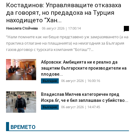
Костадинов: Управляващите отказаха
да говорят, но предадоха на Турция
находището “Хан...
Николета Стойчева
-
06 август 2026 | 17:00:14
0
“Нали помните как ни беше представено уж замразяването (а на
практика отлагане на плащанията) на неизгодния за България
газов договор с турската компания “Боташ”?...
Абровски: Амбицията ни е реално да
защитим българските производители на
плодове...
06 август 2026 | 16:00:16
България
Владислав Милчев категоричен пред
Искра.бг, че е бил заплашван с убийство...
06 август 2026 | 14:47:45
България
ВРЕМЕТО