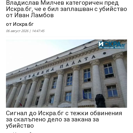
Владислав Милчев категоричен пред
Искра.бг, че е бил заплашван с убийство
от Иван Ламбов
от Искра.бг
06 август 2026 | 14:47:45
Сигнал до Искра.бг с тежки обвинения
за скалъпено дело за закана за
убийство