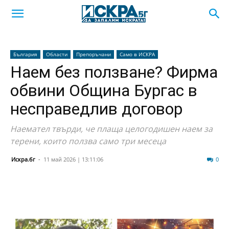
България
Области
Препоръчани
Само в ИСКРА
Наем без ползване? Фирма
обвини Община Бургас в
несправедлив договор
Наемател твърди, че плаща целогодишен наем за
терени, които ползва само три месеца
Искра.бг
-
11 май 2026 | 13:11:06
884
0