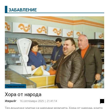
ЗАБАВЛЕНИЕ
Развлекателно
Хора от народа
Искра.бг
-
16 септември 2025 | 21:41:14
2
Тез душички златни са народни момчета. Хора от народа, които