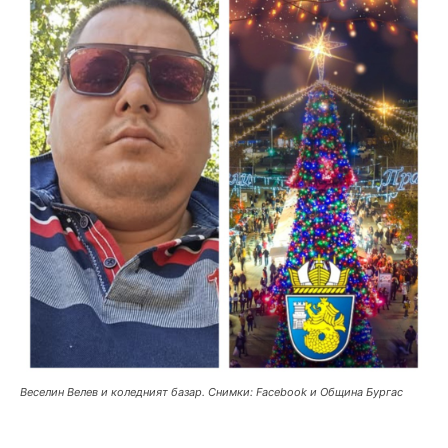
Веселин Велев и коледният базар. Снимки: Facebook и Община Бургас