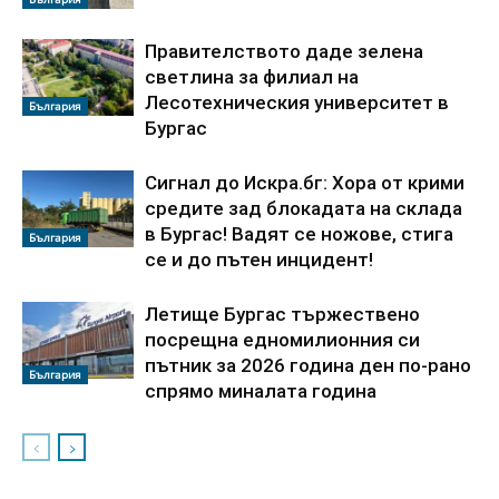
Правителството даде зелена
светлина за филиал на
Лесотехническия университет в
България
Бургас
Сигнал до Искра.бг: Хора от крими
средите зад блокадата на склада
в Бургас! Вадят се ножове, стига
България
се и до пътен инцидент!
Летище Бургас тържествено
посрещна едномилионния си
пътник за 2026 година ден по-рано
България
спрямо миналата година