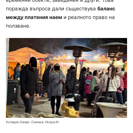
временни обекти, заведения и други. Това
поражда въпроса дали съществува
баланс
между платения наем
и реалното право на
ползване.
Коледен базар. Снимка: Искра.бг