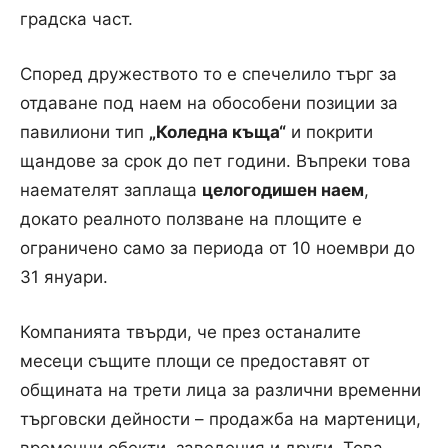
градска част.
Според дружеството то е спечелило търг за
отдаване под наем на обособени позиции за
павилиони тип
„Коледна къща“
и покрити
щандове за срок до пет години. Въпреки това
наемателят заплаща
целогодишен наем
,
докато реалното ползване на площите е
ограничено само за периода от 10 ноември до
31 януари.
Компанията твърди, че през останалите
месеци същите площи се предоставят от
общината на трети лица за различни временни
търговски дейности – продажба на мартеници,