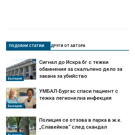
ПОДОБНИ СТАТИИ
ДРУГИ ОТ АВТОРА
Сигнал до Искра.бг с тежки
обвинения за скалъпено дело за
закана за убийство
България
УМБАЛ-Бургас спаси пациент с
тежка легионелна инфекция
България
Полиция се отзова в парка в ж.к.
„Славейков“ след скандал
България