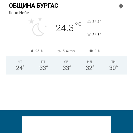
ОБЩИНА БУРГАС
Ясно Небе
°
24.5
°
C
24.3
°
24.3
95 %
5.4kmh
0 %
ЧТ
ПТ
СБ
НД
ПН
24
°
33
°
33
°
32
°
30
°