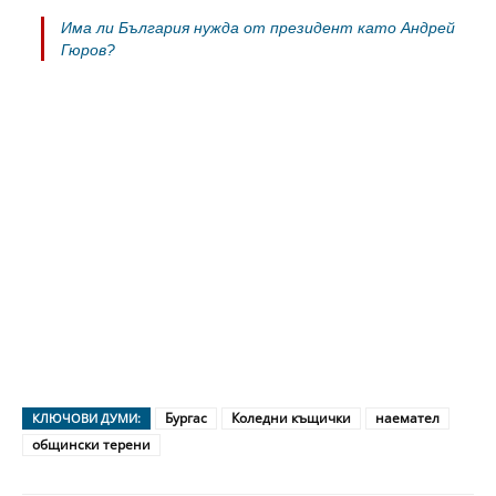
Има ли България нужда от президент като Андрей
Гюров?
Бургас
Коледни къщички
наемател
КЛЮЧОВИ ДУМИ:
общински терени