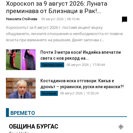
Хороскоп за 9 август 2026: Луната
преминава от Близнаци в Рак!...
Николета Стойчева
-
09 август 2026 | 08:10:46
0
Хороскопът за 9 август 2026 г. поставя акцент върху
общуването, личните отношения и необходимостта от повече
яснота при вземането на решения. Денят започва с...
Почти 3 метра коса! Индийка впечатли
света с нов рекорд на...
08 август 2026 | 17:00:44
Препоръчани
Костадинов иска отговори: Какъв е
дронът – украински, руски или ирански?!
08 август 2026 | 15:50:24
България
ВРЕМЕТО
ОБЩИНА БУРГАС