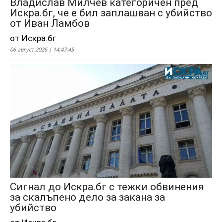
Владислав Милчев категоричен пред
Искра.бг, че е бил заплашван с убийство
от Иван Ламбов
от Искра.бг
06 август 2026 | 14:47:45
Сигнал до Искра.бг с тежки обвинения
за скалъпено дело за закана за
убийство