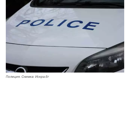
Полиция. Снимка: Искра.бг