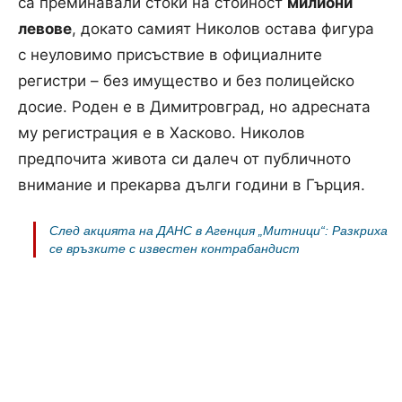
са преминавали стоки на стойност
милиони
левове
, докато самият Николов остава фигура
с неуловимо присъствие в официалните
регистри – без имущество и без полицейско
досие. Роден е в Димитровград, но адресната
му регистрация е в Хасково. Николов
предпочита живота си далеч от публичното
внимание и прекарва дълги години в Гърция.
След акцията на ДАНС в Агенция „Митници“: Разкриха
се връзките с известен контрабандист