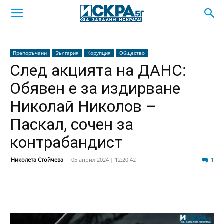
Препоръчани
България
Корупция
Общество
След акцията на ДАНС:
Обявен е за издирване
Николай Николов –
Паскал, сочен за
контрабандист
Николета Стойчева
-
05 април 2024 | 12:20:42
302
1