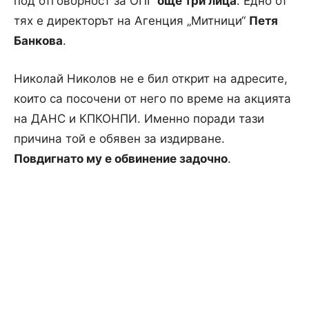
под отговорност за ОПГ
още три лица
. Едно от
тях е директорът на Агенция „Митници“
Петя
Банкова
.
Николай Николов не е бил открит на адресите,
които са посочени от него по време на акцията
на ДАНС и КПКОНПИ. Именно поради тази
причина той е обявен за издирване.
Повдигнато му е обвинение задочно
.