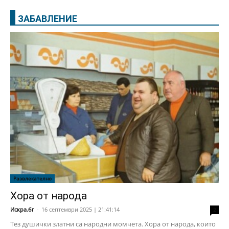
ЗАБАВЛЕНИЕ
Развлекателно
Хора от народа
Искра.бг
-
16 септември 2025 | 21:41:14
2
Тез душички златни са народни момчета. Хора от народа, които