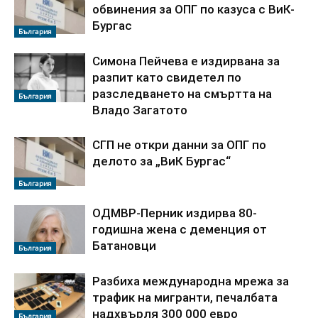
обвинения за ОПГ по казуса с ВиК-
Бургас
България
Симона Пейчева е издирвана за
разпит като свидетел по
разследването на смъртта на
България
Владо Загатото
СГП не откри данни за ОПГ по
делото за „ВиК Бургас“
България
ОДМВР-Перник издирва 80-
годишна жена с деменция от
Батановци
България
Разбиха международна мрежа за
трафик на мигранти, печалбата
надхвърля 300 000 евро
България