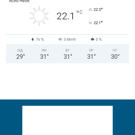
Ясно Небе
°
22.3
°
C
22.1
°
22.1
76 %
3.6kmh
0 %
НД
ПН
ВТ
СР
ЧТ
29
°
31
°
31
°
31
°
30
°