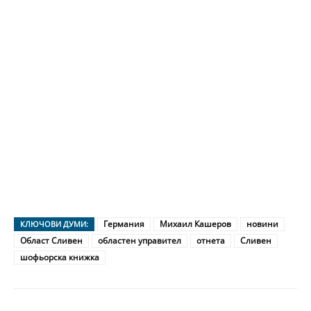
Германия
Михаил Кашеров
новини
КЛЮЧОВИ ДУМИ:
Област Сливен
областен управител
отнета
Сливен
шофьорска книжка