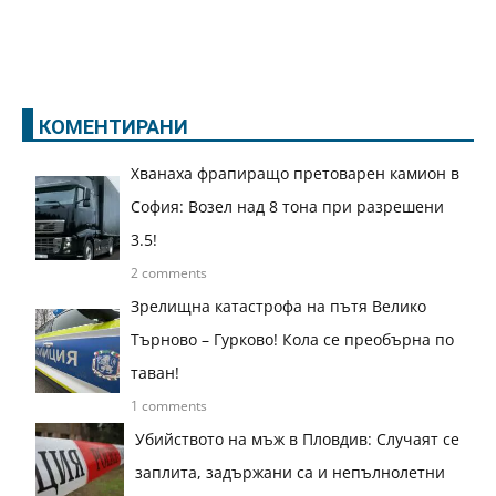
КОМЕНТИРАНИ
Хванаха фрапиращо претоварен камион в
София: Возел над 8 тона при разрешени
3.5!
2 comments
Зрелищна катастрофа на пътя Велико
Търново – Гурково! Кола се преобърна по
таван!
1 comments
Убийството на мъж в Пловдив: Случаят се
заплита, задържани са и непълнолетни