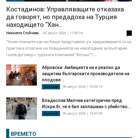
Костадинов: Управляващите отказаха
да говорят, но предадоха на Турция
находището “Хан...
Николета Стойчева
-
06 август 2026 | 17:00:14
0
“Нали помните как ни беше представено уж замразяването (а на
практика отлагане на плащанията) на неизгодния за България
газов договор с турската компания “Боташ”?...
Абровски: Амбицията ни е реално да
защитим българските производители на
плодове...
06 август 2026 | 16:00:16
България
Владислав Милчев категоричен пред
Искра.бг, че е бил заплашван с убийство...
06 август 2026 | 14:47:45
България
ВРЕМЕТО