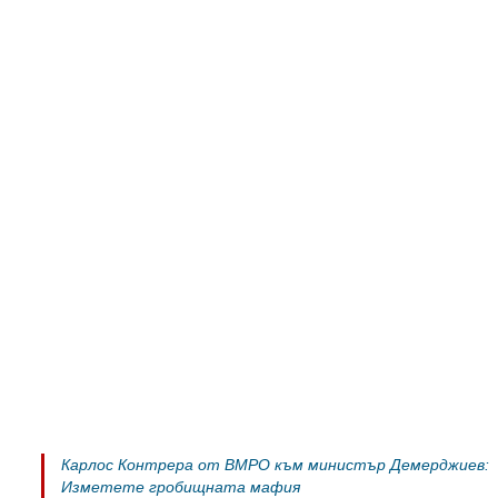
Карлос Контрера от ВМРО към министър Демерджиев:
Изметете гробищната мафия