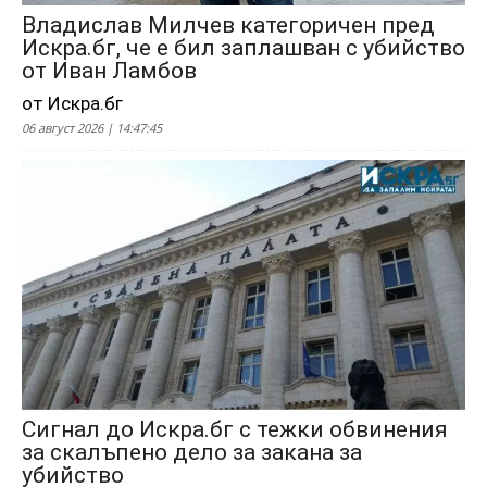
Владислав Милчев категоричен пред
Искра.бг, че е бил заплашван с убийство
от Иван Ламбов
от Искра.бг
06 август 2026 | 14:47:45
Сигнал до Искра.бг с тежки обвинения
за скалъпено дело за закана за
убийство