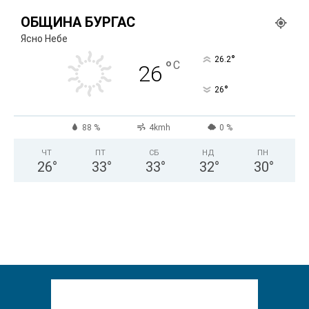
ОБЩИНА БУРГАС
Ясно Небе
°
26.2
°
C
26
°
26
88 %
4kmh
0 %
ЧТ
ПТ
СБ
НД
ПН
26
°
33
°
33
°
32
°
30
°