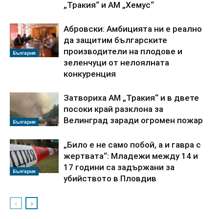
„Тракия“ и АМ „Хемус“
Абровски: Амбицията ни е реално
да защитим българските
производители на плодове и
България
зеленчуци от нелоялната
конкуренция
Затвориха АМ „Тракия“ и в двете
посоки край разклона за
Велинград заради огромен пожар
България
„Било е не само побой, а и гавра с
жертвата“: Младежи между 14 и
17 години са задържани за
България
убийството в Пловдив