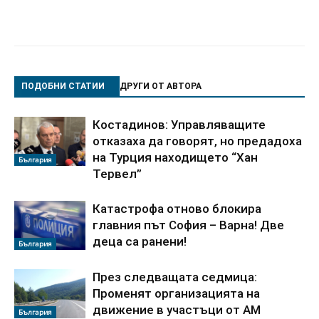
ПОДОБНИ СТАТИИ
ДРУГИ ОТ АВТОРА
Костадинов: Управляващите
отказаха да говорят, но предадоха
на Турция находището “Хан
България
Тервел”
Катастрофа отново блокира
главния път София – Варна! Две
деца са ранени!
България
През следващата седмица:
Променят организацията на
движение в участъци от АМ
България