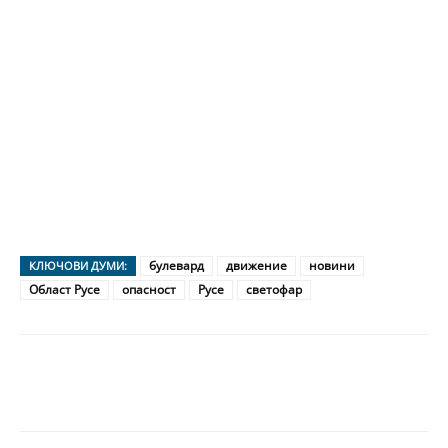
булевард
движение
новини
КЛЮЧОВИ ДУМИ:
Област Русе
опасност
Русе
светофар