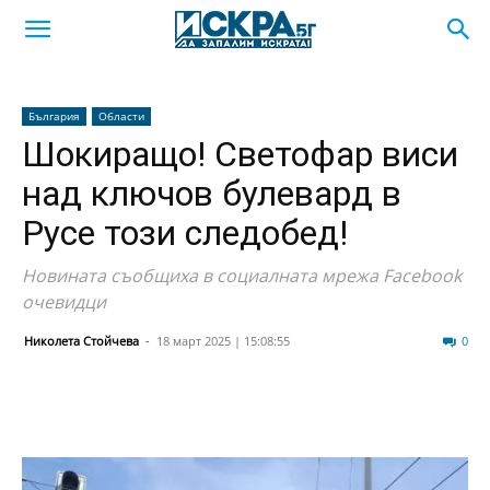
България
Области
Шокиращо! Светофар виси
над ключов булевард в
Русе този следобед!
Новината съобщиха в социалната мрежа Facebook
очевидци
Николета Стойчева
-
18 март 2025 | 15:08:55
1102
0