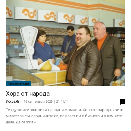
Развлекателно
Хора от народа
Искра.бг
-
16 септември 2025 | 21:41:14
2
Тез душички златни са народни момчета. Хора от народа, които
милеят за сънародниците си, помагат им в бизнеса и в личните
дела. Да са живи...