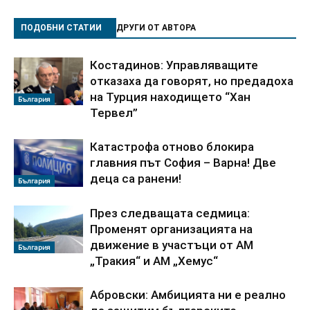
ПОДОБНИ СТАТИИ
ДРУГИ ОТ АВТОРА
Костадинов: Управляващите
отказаха да говорят, но предадоха
на Турция находището “Хан
България
Тервел”
Катастрофа отново блокира
главния път София – Варна! Две
деца са ранени!
България
През следващата седмица:
Променят организацията на
движение в участъци от АМ
България
„Тракия“ и АМ „Хемус“
Абровски: Амбицията ни е реално