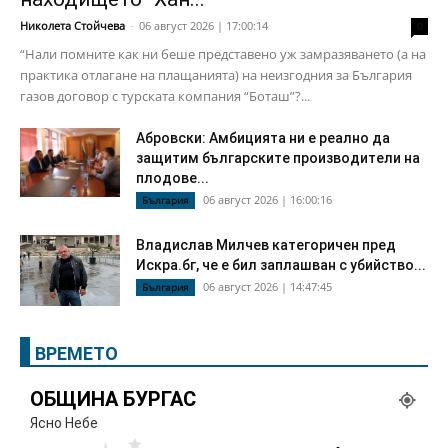
Николета Стойчева
-
06 август 2026 | 17:00:14
0
“Нали помните как ни беше представено уж замразяването (а на
практика отлагане на плащанията) на неизгодния за България
газов договор с турската компания “Боташ”?...
Абровски: Амбицията ни е реално да
защитим българските производители на
плодове...
06 август 2026 | 16:00:16
България
Владислав Милчев категоричен пред
Искра.бг, че е бил заплашван с убийство...
06 август 2026 | 14:47:45
България
ВРЕМЕТО
ОБЩИНА БУРГАС
Ясно Небе