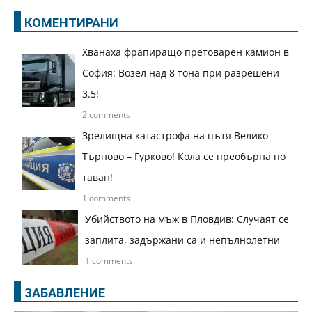
КОМЕНТИРАНИ
Хванаха фрапиращо претоварен камион в
София: Возел над 8 тона при разрешени
3.5!
2 comments
Зрелищна катастрофа на пътя Велико
Търново – Гурково! Кола се преобърна по
таван!
1 comments
Убийството на мъж в Пловдив: Случаят се
заплита, задържани са и непълнолетни
1 comments
ЗАБАВЛЕНИЕ