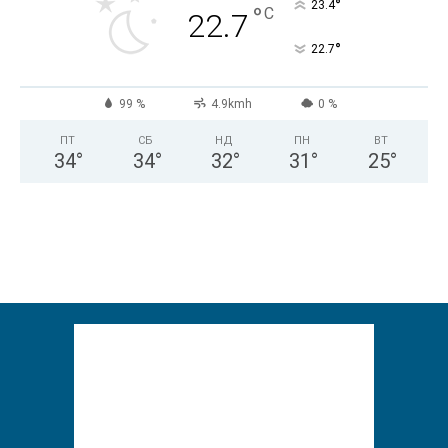
°
23.4
°
C
22.7
°
22.7
99 %
4.9kmh
0 %
ПТ
СБ
НД
ПН
ВТ
34
°
34
°
32
°
31
°
25
°