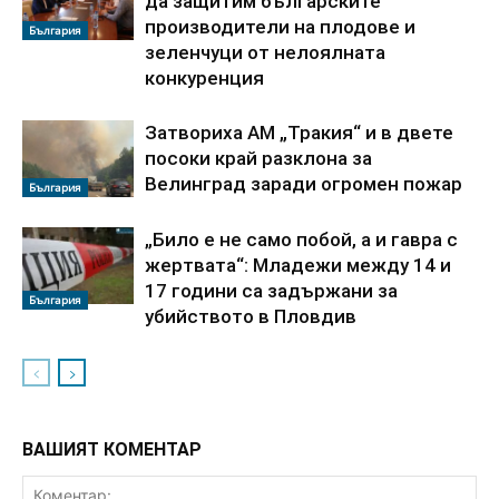
да защитим българските
производители на плодове и
България
зеленчуци от нелоялната
конкуренция
Затвориха АМ „Тракия“ и в двете
посоки край разклона за
Велинград заради огромен пожар
България
„Било е не само побой, а и гавра с
жертвата“: Младежи между 14 и
17 години са задържани за
България
убийството в Пловдив
ВАШИЯТ КОМЕНТАР