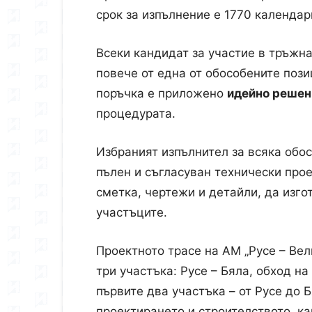
срок за изпълнение е 1770 календар
Всеки кандидат за участие в тръжн
повече от една от обособените поз
поръчка е приложено
идейно решен
процедурата.
Избраният изпълнител за всяка обос
пълен и съгласуван технически про
сметка, чертежи и детайли, да изг
участъците.
​Проектното трасе на АМ „Русе – Вел
три участъка: Русе – Бяла, обход на
първите два участъка – от Русе до Б
проектирането и строителството, ка