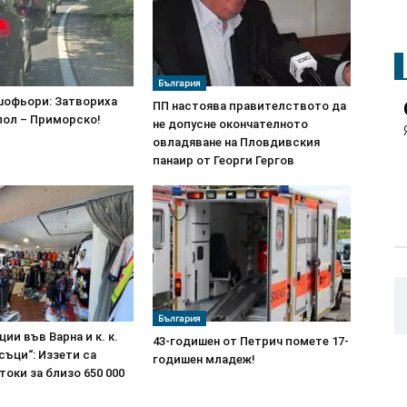
България
шофьори: Затвориха
ПП настоява правителството да
пол – Приморско!
не допусне окончателното
овладяване на Пловдивския
панаир от Георги Гергов
България
ии във Варна и к. к.
43-годишен от Петрич помете 17-
съци“: Иззети са
годишен младеж!
оки за близо 650 000