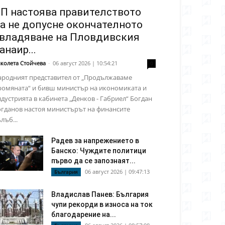
П настоява правителството
а не допусне окончателното
владяване на Пловдивския
анаир...
колета Стойчева
-
06 август 2026 | 10:54:21
0
ародният представител от „Продължаваме
ромяната“ и бивш министър на икономиката и
дустрията в кабинета „Денков - Габриел“ Богдан
гданов настоя министърът на финансите
лъб...
Радев за напрежението в
Банско: Чуждите политици
първо да се запознаят...
06 август 2026 | 09:47:13
България
Владислав Панев: България
чупи рекорди в износа на ток
благодарение на...