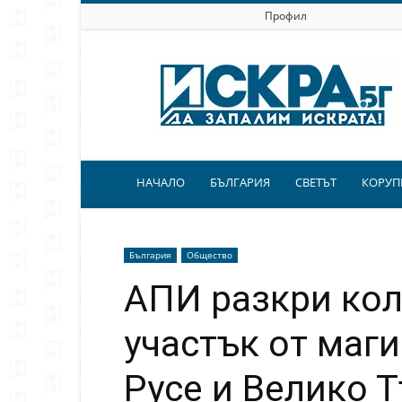
Профил
Искра.бг
НАЧАЛО
БЪЛГАРИЯ
СВЕТЪТ
КОРУП
България
Общество
АПИ разкри кол
участък от маг
Русе и Велико 