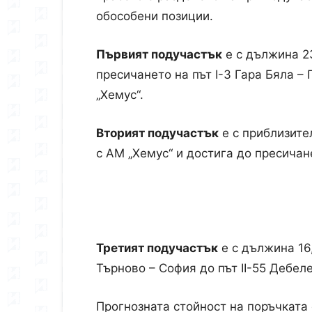
обособени позиции.
Първият подучастък
е с дължина 23
пресичането на път I-3 Гара Бяла –
„Хемус“.
Вторият подучастък
е с приблизите
с АМ „Хемус“ и достига до пресичан
Третият подучастък
е с дължина 16,
Търново – София до път II-55 Дебел
Прогнозната стойност на поръчката