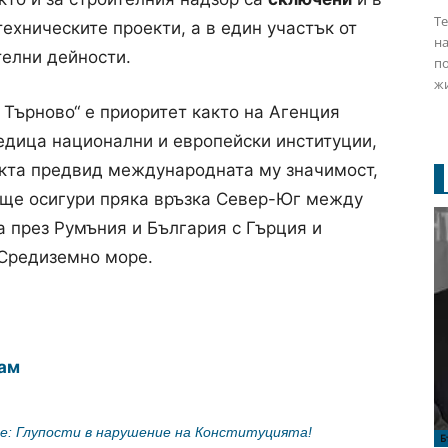
Те
ехническите проекти, а в един участък от
на
телни дейности.
по
жи
 Търново“ е приоритет както на Агенция
редица национални и европейски институции,
екта предвид международната му значимост,
 ще осигури пряка връзка Север-Юг между
 през Румъния и България с Гърция и
 Средиземно море.
ам
е: Глупости в нарушение на Конституцията!
Б