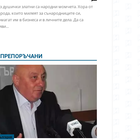
з душички златни са народни момчета. Хора от
рода, които милеят за сънародниците си,
магат им в бизнеса и в личните дела. Да са
ви...
ПРЕПОРЪЧАНИ
ългария