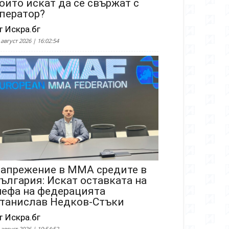
оито искат да се свържат с
ператор?
т Искра.бг
 август 2026 | 16:02:54
апрежение в ММА средите в
ългария: Искат оставката на
ефа на федерацията
танислав Недков-Стъки
т Искра.бг
 август 2026 | 10:54:52