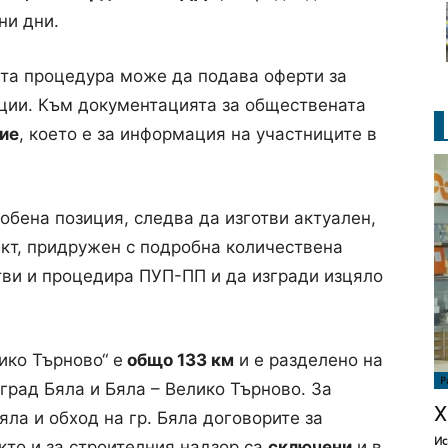
ни дни.
ата процедура може да подава оферти за
иции. Към документацията за обществената
ие
, което е за информация на участниците в
обена позиция, следва да изготви актуален,
ект, придружен с подробна количествена
отви и процедира ПУП-ПП и да изгради изцяло
ико Търново“ е
общо 133 км
и е разделено на
Р
 град Бяла и Бяла – Велико Търново. За
Х
яла и обход на гр. Бяла договорите за
Ис
кто и за строителния надзор са
сключени
и в