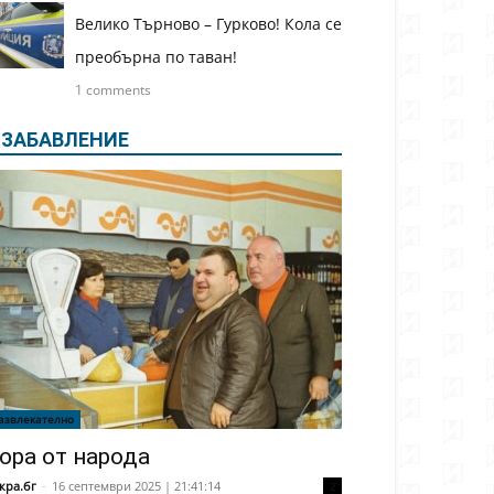
Велико Търново – Гурково! Кола се
преобърна по таван!
1 comments
ЗАБАВЛЕНИЕ
азвлекателно
ора от народа
кра.бг
-
16 септември 2025 | 21:41:14
2