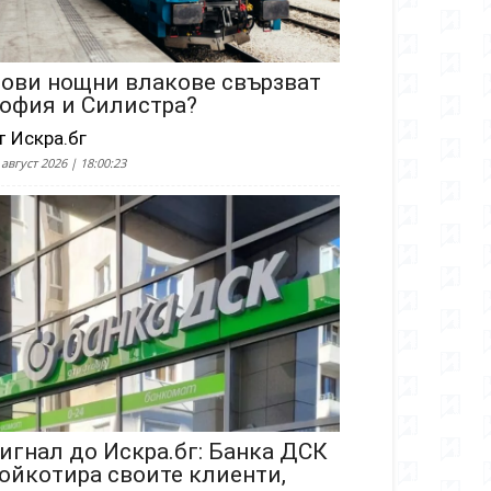
ови нощни влакове свързват
офия и Силистра?
т Искра.бг
 август 2026 | 18:00:23
игнал до Искра.бг: Банка ДСК
ойкотира своите клиенти,