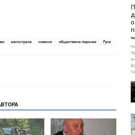
П
д
о
п
Ни
ово
магистрала
новини
обществена поръчка
Русе
Н
П
ин
Бо
Гъ
АВТОРА