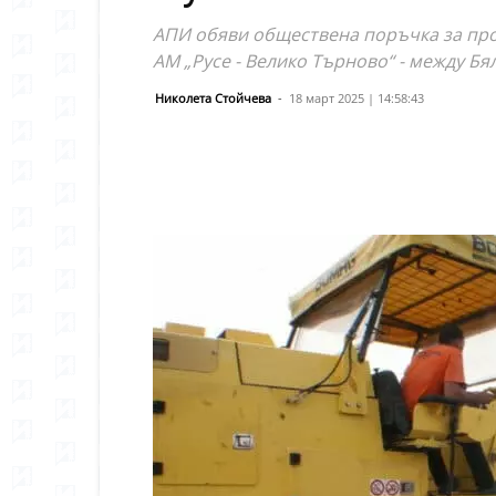
АПИ обяви обществена поръчка за прое
АМ „Русе - Велико Търново“ - между Бя
Николета Стойчева
-
18 март 2025 | 14:58:43
Сподели