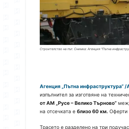
Строителство на път. Снимка: Агенция "Пътна инфрастру
Агенция „Пътна инфраструктура“ /
изпълнител за изготвяне на техниче
от АМ „Русе – Велико Търново”
межд
на отсечката е
близо 60 км.
Оферти м
Трасето е разделено на три подучас