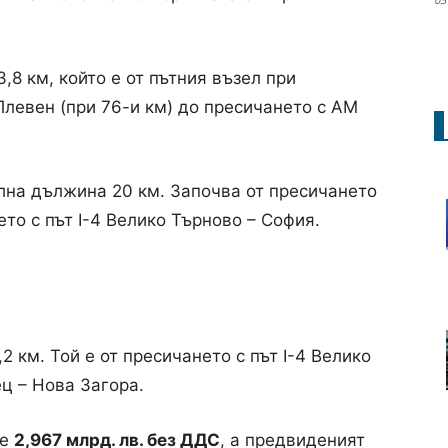
,8 км, който е от пътния възел при
 Плевен (при 76-и км) до пресичането с АМ
лна дължина 20 км. Започва от пресичането
ето с път I-4 Велико Търново – София.
2 км. Той е от пресичането с път I-4 Велико
ец – Нова Загора.
 е
2,967 млрд. лв. без ДДС
, а предвиденият