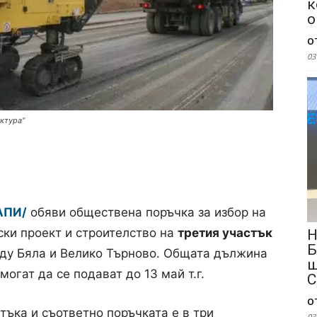
к
о
о
03
ктура"
АПИ/
обяви обществена поръчка за избор на
ски проект и строителство на
третия участък
Н
Б
у Бяла и Велико Търново. Общата дължина
ш
огат да се подават до 13 май т.г.
С
о
тъка и съответно поръчката е в три
03