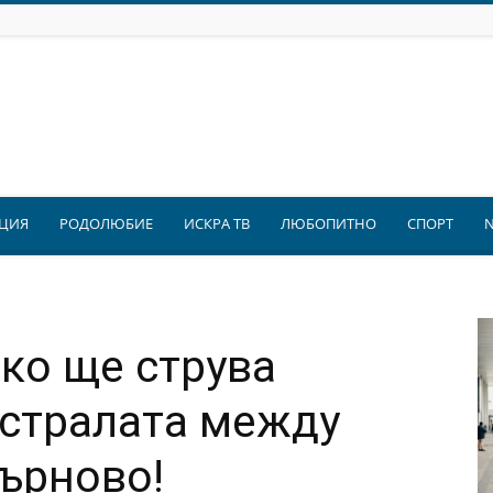
ЦИЯ
РОДОЛЮБИЕ
ИСКРА ТВ
ЛЮБОПИТНО
СПОРТ
ко ще струва
истралата между
Търново!