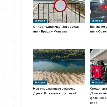
България
България
От последния час! Затвориха
Внимание 
пътя Враца – Монтана!
пътя Созо
България
България
Нов спад на нивото на река
Спецоперац
Дунав: До какво води това?
„Златни пя
фалшиви ст
евро!