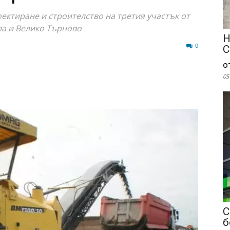
ктиране и строителство на третия участък от
ла и Велико Търново
Н
268
0
С
о
05
С
б