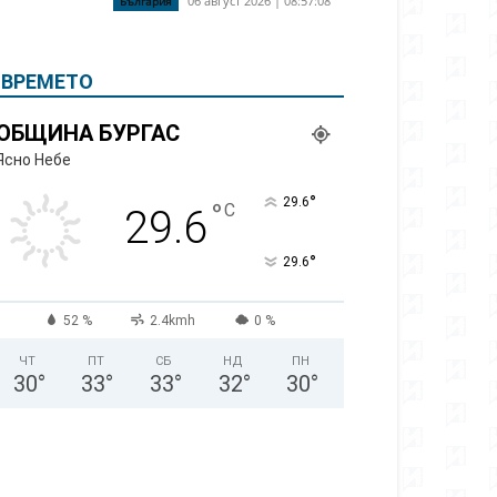
06 август 2026 | 08:57:08
България
ВРЕМЕТО
ОБЩИНА БУРГАС
Ясно Небе
°
29.6
°
C
29.6
°
29.6
52 %
2.4kmh
0 %
ЧТ
ПТ
СБ
НД
ПН
30
°
33
°
33
°
32
°
30
°