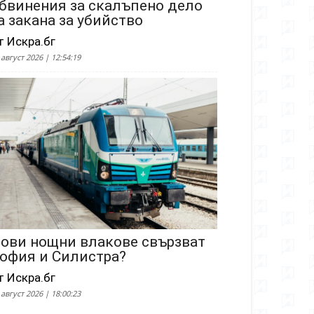
бвинения за скалъпено дело
а закана за убийство
т Искра.бг
 август 2026 | 12:54:19
ови нощни влакове свързват
офия и Силистра?
т Искра.бг
 август 2026 | 18:00:23