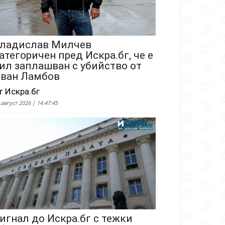
ладислав Милчев
атегоричен пред Искра.бг, че е
ил заплашван с убийство от
ван Ламбов
т Искра.бг
 август 2026 | 14:47:45
игнал до Искра.бг с тежки