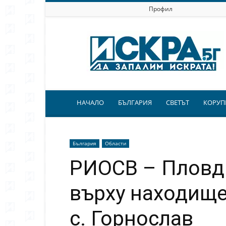
Профил
Искра.бг
НАЧАЛО
БЪЛГАРИЯ
СВЕТЪТ
КОРУП
България
Области
РИОСВ – Пловд
върху находище
с. Горнослав