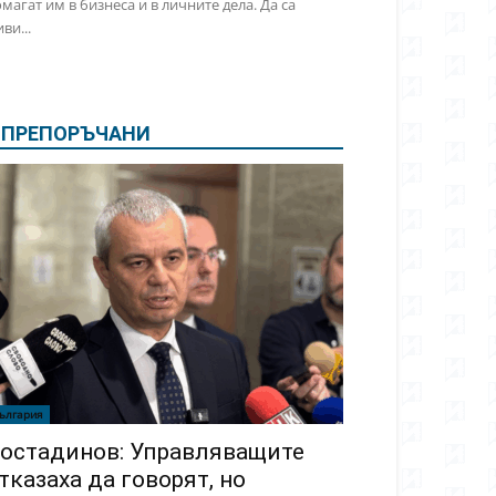
магат им в бизнеса и в личните дела. Да са
ви...
ПРЕПОРЪЧАНИ
ългария
остадинов: Управляващите
тказаха да говорят, но