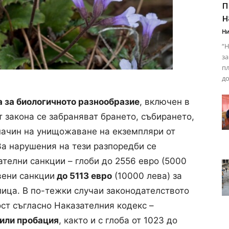
п
н
Ни
“Н
за
пл
до
а за биологичното разнообразие
, включен в
 закона се забраняват брането, събирането,
начин на унищожаване на екземпляри от
За нарушения на тези разпоредби се
елни санкции – глоби до 2556 евро (5000
вени санкции
до 5113 евро
(10000 лева) за
ица. В по-тежки случаи законодателството
ст съгласно Наказателния кодекс –
 или пробация
, както и с глоба от 1023 до