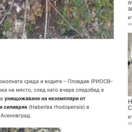
о
з
о
06
 околната среда и водите – Пловдив (РИОСВ–
ка на място, след като вчера следобед е
за
унищожаване на екземпляри от
Н
и силивряк
(Haberlea rhodopensis) в
С
 Асеновград.
о
05