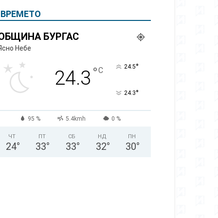
ВРЕМЕТО
ОБЩИНА БУРГАС
Ясно Небе
°
24.5
°
C
24.3
°
24.3
95 %
5.4kmh
0 %
ЧТ
ПТ
СБ
НД
ПН
24
°
33
°
33
°
32
°
30
°