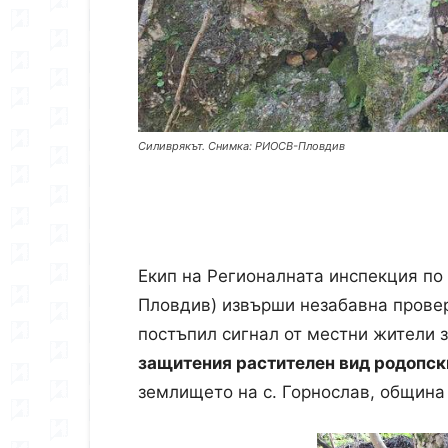
Силиврякът. Снимка: РИОСВ-Пловдив
Екип на Регионалната инспекция по
Пловдив) извърши незабавна провер
постъпил сигнал от местни жители 
защитения растителен вид родопск
землището на с. Горнослав, община