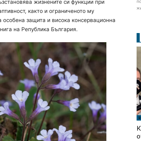
по
възстановява жизнените си функции при
жи
аптивност, както и ограниченото му
на особена защита и висока консервационна
книга на Република България.
Б
К
о