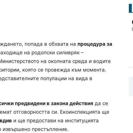
еждането, попада в обхвата на
процедура за
аходище на родопски силивряк –
Министерството на околната среда и водите
еритории, която се провежда към момента.
редставителните популации на вида в
сички предвидени в закона действия
да се
оемат отговорността си. Екоинспекцията ще
овдив
и ще предостави на институцията
о извършено престъпление.