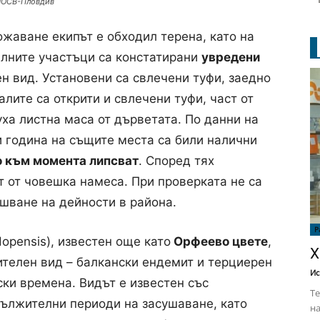
РИОСВ-Пловдив
жаване екипът е обходил терена, като на
алните участъци са констатирани
увредени
н вид. Установени са свлечени туфи, заедно
алите са открити и свлечени туфи, част от
уха листна маса от дърветата. По данни на
и година на същите места са били налични
о към момента липсват
. Според тях
т от човешка намеса. При проверката не са
ршване на дейности в района.
Р
opensis), известен още като
Орфеево цвете
,
Х
ителен вид – балкански ендемит и терциерен
Ис
ски времена. Видът е известен със
Те
ължителни периоди на засушаване, като
на