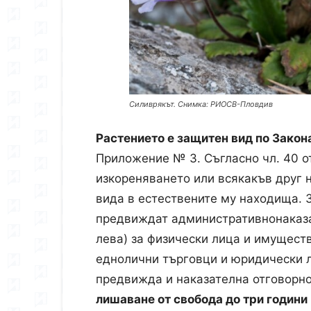
Силиврякът. Снимка: РИОСВ-Пловдив
Растението е защитен вид по Закон
Приложение № 3. Съгласно чл. 40 от
изкореняването или всякакъв друг 
вида в естествените му находища. 
предвиждат административнонаказат
лева) за физически лица и имущест
еднолични търговци и юридически л
предвижда и наказателна отговорно
лишаване от свобода до три години