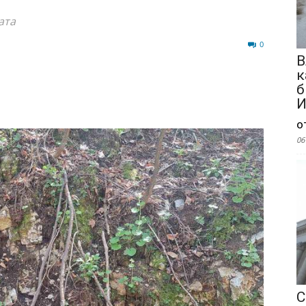
ата
15
0
В
к
б
И
о
06
С