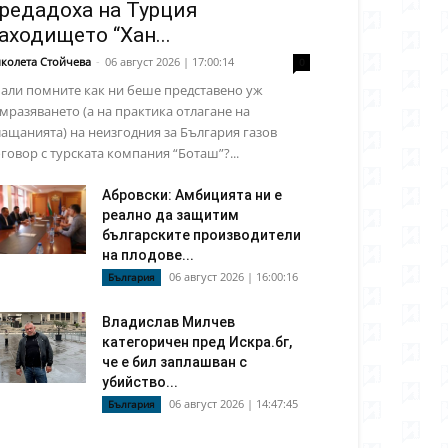
редадоха на Турция
аходището “Хан...
колета Стойчева
-
06 август 2026 | 17:00:14
0
али помните как ни беше представено уж
мразяването (а на практика отлагане на
ащанията) на неизгодния за България газов
говор с турската компания “Боташ”?...
Абровски: Амбицията ни е
реално да защитим
българските производители
на плодове...
06 август 2026 | 16:00:16
България
Владислав Милчев
категоричен пред Искра.бг,
че е бил заплашван с
убийство...
06 август 2026 | 14:47:45
България