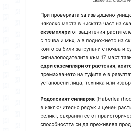
Силиврякът. Снимка: 
При проверката за извършено унищо
няколко места в ниската част на ск
екземпляри
от защитения растителе
с почва и мъх, а в подножието на ск
които са били затрупани с почва и с
сигналоподателите към 17 март таз
едри екземпляри от растения, коит
премахването на туфите е в резулта
установени лица, техника или извъ
Родопският силивряк
(Haberlea rhod
е изключително рядък и ценен раст
реликт, съхранил се от праисториче
способността си да преживява прод