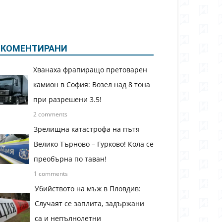
КОМЕНТИРАНИ
Хванаха фрапиращо претоварен
камион в София: Возел над 8 тона
при разрешени 3.5!
2 comments
Зрелищна катастрофа на пътя
Велико Търново – Гурково! Кола се
преобърна по таван!
1 comments
Убийството на мъж в Пловдив:
Случаят се заплита, задържани
са и непълнолетни