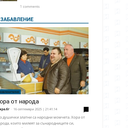
1 comments
ЗАБАВЛЕНИЕ
азвлекателно
ора от народа
кра.бг
-
16 септември 2025 | 21:41:14
2
з душички златни са народни момчета. Хора от
рода, които милеят за сънародниците си,