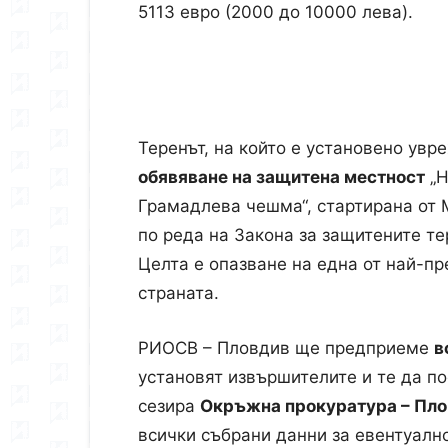
5113 евро (2000 до 10000 лева).
Теренът, на който е установено увр
обявяване на защитена местност
„Н
Грамадлева чешма“, стартирана от 
по реда на Закона за защитените т
Целта е опазване на една от най-п
страната.
РИОСВ – Пловдив ще предприеме
в
установят извършителите и те да п
сезира
Окръжна прокуратура – Пл
всички събрани данни за евентуалн