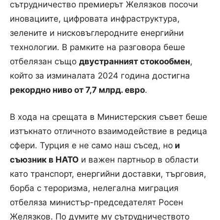
сътрудничество премиерът Желязков посочи
иновациите, цифровата инфраструктура,
зелените и нисковъглеродните енергийни
технологии. В рамките на разговора беше
отбелязан също
двустранният стокообмен
,
който за изминалата 2024 година достигна
рекордно ниво от 7,7 млрд. евро
.
В хода на срещата в Министерския съвет беше
изтъкнато отличното взаимодействие в редица
сфери. Турция е не само наш съсед, но
и
съюзник в НАТО
и важен партньор в области
като транспорт, енергийни доставки, търговия,
борба с тероризма, нелегална миграция
отбеляза министър-председателят Росен
Желязков. По думите му сътрудничеството