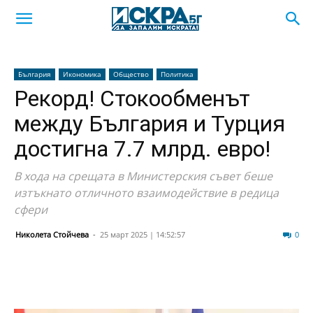
България
Икономика
Общество
Политика
Рекорд! Стокообменът
между България и Турция
достигна 7.7 млрд. евро!
В хода на срещата в Министерския съвет беше
изтъкнато отличното взаимодействие в редица
сфери
Николета Стойчева
-
25 март 2025 | 14:52:57
29
0