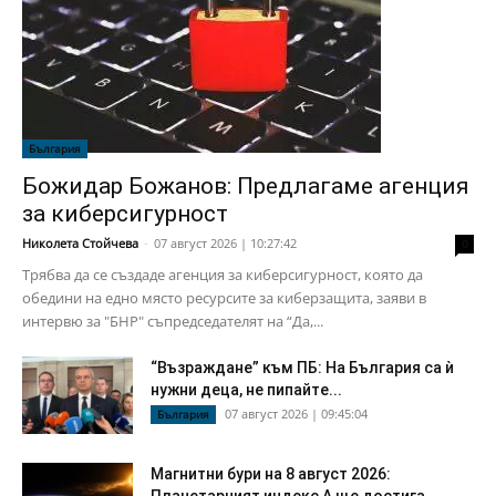
България
Божидар Божанов: Предлагаме агенция
за киберсигурност
Николета Стойчева
-
07 август 2026 | 10:27:42
0
Трябва да се създаде агенция за киберсигурност, която да
обедини на едно място ресурсите за киберзащита, заяви в
интервю за "БНР" съпредседателят на “Да,...
“Възраждане” към ПБ: На България са ѝ
нужни деца, не пипайте...
07 август 2026 | 09:45:04
България
Магнитни бури на 8 август 2026: