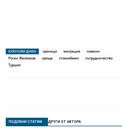
граници
миграция
новини
КЛЮЧОВИ ДУМИ:
Росен Желязков
среща
стокообмен
сътрудничество
Турция
ПОДОБНИ СТАТИИ
ДРУГИ ОТ АВТОРА