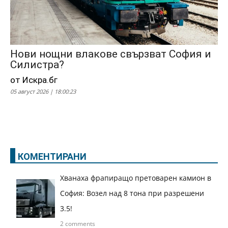
Нови нощни влакове свързват София и
Силистра?
от Искра.бг
05 август 2026 | 18:00:23
КОМЕНТИРАНИ
Хванаха фрапиращо претоварен камион в
София: Возел над 8 тона при разрешени
3.5!
2 comments