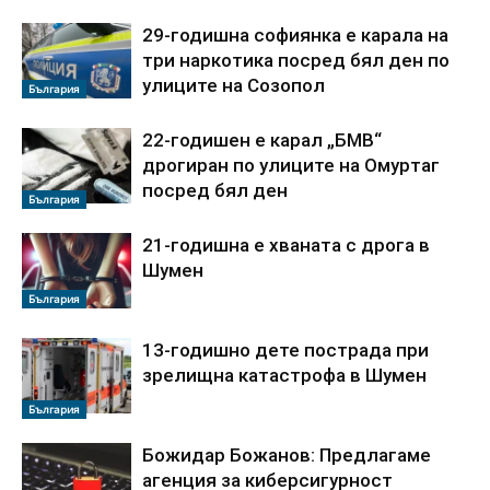
29-годишна софиянка е карала на
три наркотика посред бял ден по
улиците на Созопол
България
22-годишен е карал „БМВ“
дрогиран по улиците на Омуртаг
посред бял ден
България
21-годишна е хваната с дрога в
Шумен
България
13-годишно дете пострада при
зрелищна катастрофа в Шумен
България
Божидар Божанов: Предлагаме
агенция за киберсигурност