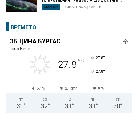
Планетарният индекс А ще достига...
07 август 2026 | 08:41:10
България
ВРЕМЕТО
ОБЩИНА БУРГАС
Ясно Небе
°
27.8
°
C
27.8
°
27.8
57 %
2.1kmh
0 %
ПТ
СБ
НД
ПН
ВТ
31
°
32
°
31
°
31
°
30
°