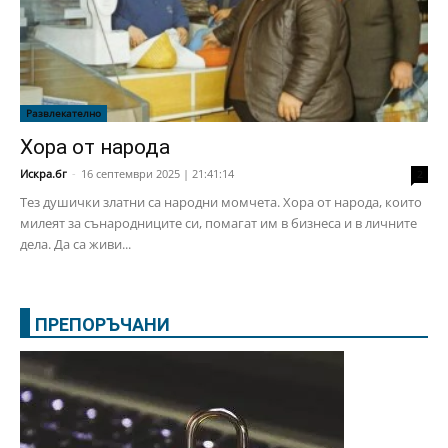
Развлекателно
Хора от народа
Искра.бг
-
16 септември 2025 | 21:41:14
2
Тез душички златни са народни момчета. Хора от народа, които
милеят за сънародниците си, помагат им в бизнеса и в личните
дела. Да са живи...
ПРЕПОРЪЧАНИ