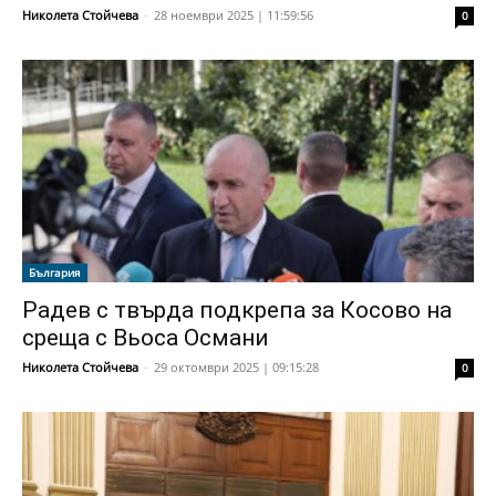
Николета Стойчева
-
28 ноември 2025 | 11:59:56
0
България
Радев с твърда подкрепа за Косово на
среща с Вьоса Османи
Николета Стойчева
-
29 октомври 2025 | 09:15:28
0