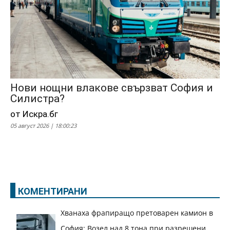
Нови нощни влакове свързват София и
Силистра?
от Искра.бг
05 август 2026 | 18:00:23
КОМЕНТИРАНИ
Хванаха фрапиращо претоварен камион в
София: Возел над 8 тона при разрешени