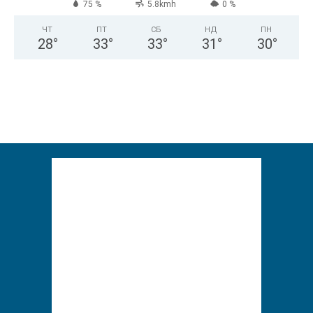
75 %
5.8kmh
0 %
ЧТ
ПТ
СБ
НД
ПН
28
°
33
°
33
°
31
°
30
°