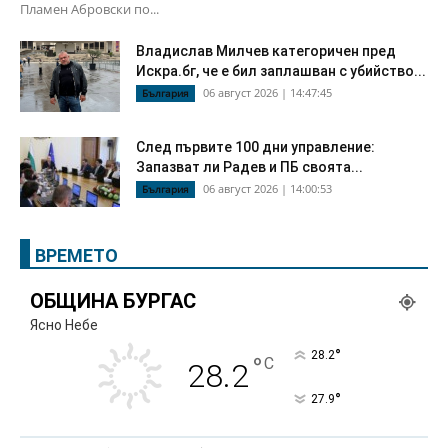
Пламен Абровски по...
Владислав Милчев категоричен пред
Искра.бг, че е бил заплашван с убийство...
06 август 2026 | 14:47:45
България
След първите 100 дни управление:
Запазват ли Радев и ПБ своята...
06 август 2026 | 14:00:53
България
ВРЕМЕТО
ОБЩИНА БУРГАС
Ясно Небе
°
28.2
°
C
28.2
°
27.9