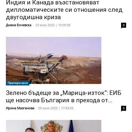
Индия и Канада възстановяват
дипломатическите си отношения след
двугодишна криза
Диана Енчевска
-
23 юни 2025 | 10:00:58
0
Препоръчани
Зелено бъдеще за „Марица-изток“: ЕИБ
ще насочва България в прехода от...
Ирина Мазганова
-
05 юни 2025 | 17:43:03
0