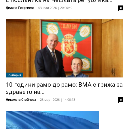
с посланика на Чешката република...
Диляна Георгиева
-
03 юли 2026 | 20:00:49
0
България
10 години рамо до рамо: ВМА с грижа за
здравето на...
Николета Стойчева
-
28 март 2026 | 14:00:13
0