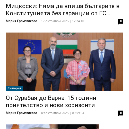
Мицкоски: Няма да впиша българите в
Конституцията без гаранции от ЕС...
Мария Граматикова
-
17 октомври 2025 | 12:24:10
0
България
От Сурабая до Варна: 15 години
приятелство и нови хоризонти
Мария Граматикова
-
09 октомври 2025 | 09:59:04
0