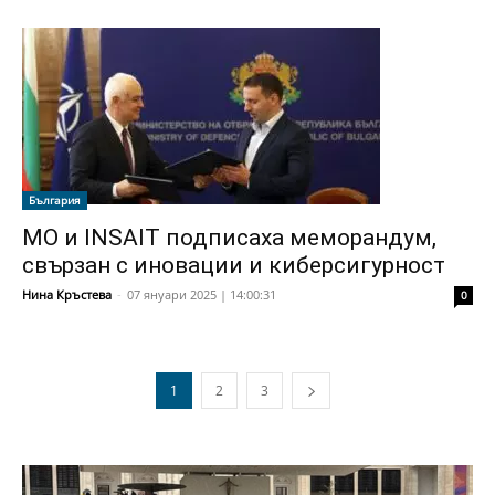
България
МО и INSAIT подписаха меморандум,
свързан с иновации и киберсигурност
Нина Кръстева
-
07 януари 2025 | 14:00:31
0
1
2
3