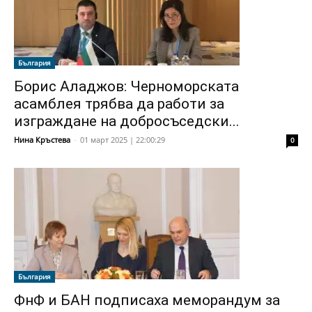
България
Борис Аладжов: Черноморската
асамблея трябва да работи за
изграждане на добросъседски...
Нина Кръстева
-
01 март 2025 | 22:00:29
0
България
ФнФ и БАН подписаха меморандум за