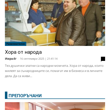
Развлекателно
Хора от народа
Искра.бг
-
16 септември 2025 | 21:41:14
2
Тез душички златни са народни момчета. Хора от народа, които
милеят за сънародниците си, помагат им в бизнеса и в личните
дела. Да са живи...
ПРЕПОРЪЧАНИ