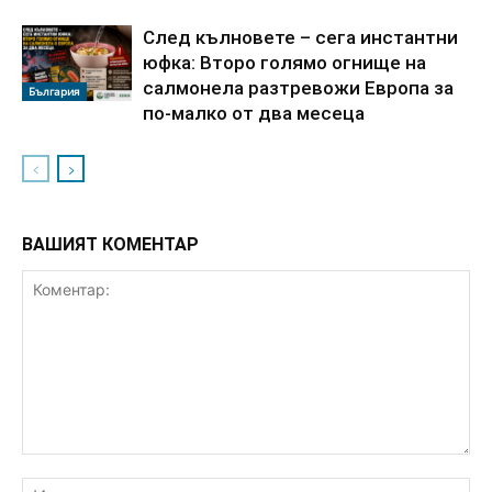
След кълновете – сега инстантни
юфка: Второ голямо огнище на
салмонела разтревожи Европа за
България
по-малко от два месеца
ВАШИЯТ КОМЕНТАР