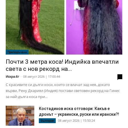
Препоръчани
Почти 3 метра коса! Индийка впечатли
света с нов рекорд на...
Искра.бг
-
08 август 2026 | 17:00:44
0
С красивите си дълги коси, които се влачат зад нея, докато
върви, Рену Дхариял (Индия) постави световен рекорд на Гинес
за най-дълга коса при...
Костадинов иска отговори: Какъв е
дронът – украински, руски или ирански?!
08 август 2026 | 15:50:24
България