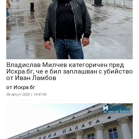
Владислав Милчев категоричен пред
Искра.бг, че е бил заплашван с убийство
от Иван Ламбов
от Искра.бг
06 август 2026 | 14:47:45