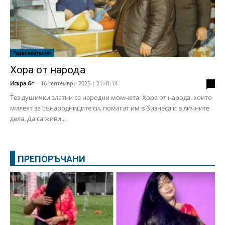
Развлекателно
Хора от народа
Искра.бг
-
16 септември 2025 | 21:41:14
2
Тез душички златни са народни момчета. Хора от народа, които
милеят за сънародниците си, помагат им в бизнеса и в личните
дела. Да са живи...
ПРЕПОРЪЧАНИ