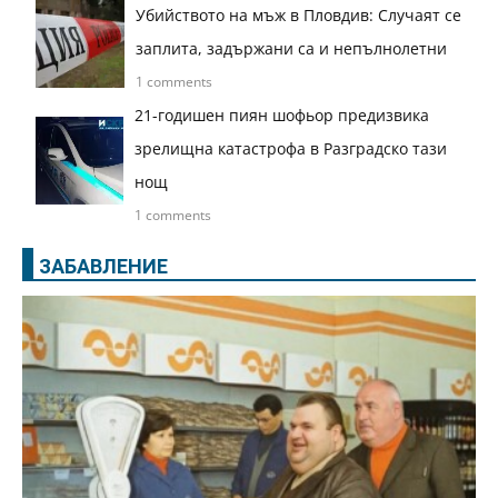
Убийството на мъж в Пловдив: Случаят се
заплита, задържани са и непълнолетни
1 comments
21-годишен пиян шофьор предизвика
зрелищна катастрофа в Разградско тази
нощ
1 comments
ЗАБАВЛЕНИЕ