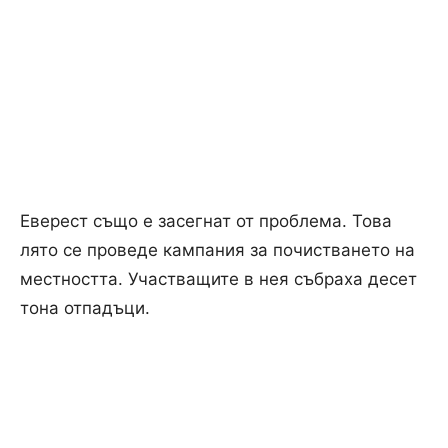
Еверест също е засегнат от проблема.
Това
лято се проведе кампания за почистването на
местността. Участващите в нея събраха десет
тона отпадъци.