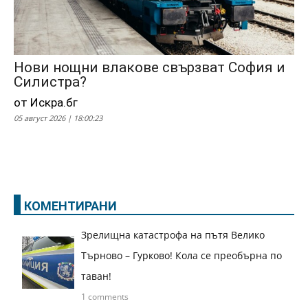
Нови нощни влакове свързват София и
Силистра?
от Искра.бг
05 август 2026 | 18:00:23
КОМЕНТИРАНИ
Зрелищна катастрофа на пътя Велико
Търново – Гурково! Кола се преобърна по
таван!
1 comments