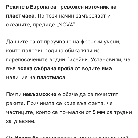
Реките в Европа са тревожен източник на
пластмаса.
По този начин замърсяват и
океаните, предаде „NOVA“.
Данните са от проучване на френски учени,
които половин година обикаляли из
горепосочените водни басейни. Установили, че
във
всяка събрана проба
от водите
има
наличие на
пластмаса
.
Почти
невъзможно
е обаче да се почистят
реките. Причината се крие във факта, че
частиците, които са по-малки от
5 мм
са трудни
за улавяне.
От
Искра.бг
припомняме и един тъжен случай