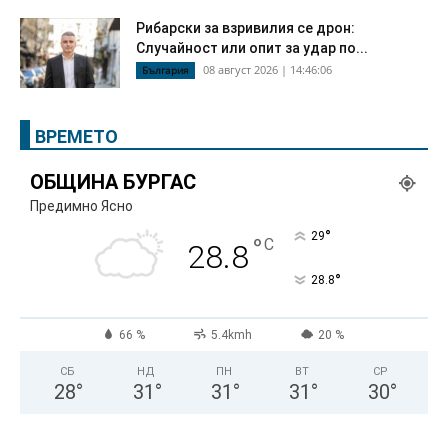
Рибарски за взривилия се дрон:
Случайност или опит за удар по...
08 август 2026 | 14:46:06
България
ВРЕМЕТО
ОБЩИНА БУРГАС
Предимно Ясно
°
29
°
C
28.8
°
28.8
66 %
5.4kmh
20 %
СБ
НД
ПН
ВТ
СР
28
°
31
°
31
°
31
°
30
°