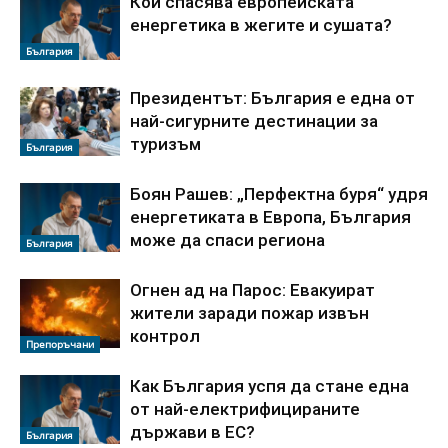
Кой спасява европейската
енергетика в жегите и сушата?
България
Президентът: България е една от
най-сигурните дестинации за
туризъм
България
Боян Рашев: „Перфектна буря“ удря
енергетиката в Европа, България
може да спаси региона
България
Огнен ад на Парос: Евакуират
жители заради пожар извън
контрол
Препоръчани
Как България успя да стане една
от най-електрифицираните
държави в ЕС?
България