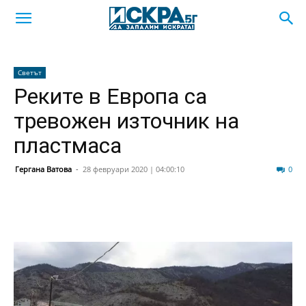
Светът
Реките в Европа са
тревожен източник на
пластмаса
Гергана Ватова
-
28 февруари 2020 | 04:00:10
105
0