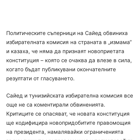
Политическите съперници на Сайед обвиниха
избирателната комисия на страната в „измама“
и казаха, че няма да признаят новоприетата
конституция – която се очаква да влезе в сила,
когато бъдат публикувани окончателните
резултати от гласуването.
Сайед и тунизийската избирателна комисия все
още не са коментирали обвиненията.
Критиците се опасяват, че новата конституция
ще кодифицира новопридобитите правомощия
на президента, намалявайки ограниченията