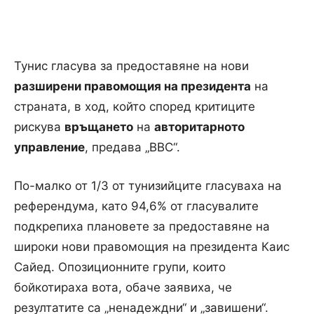
Тунис гласува за предоставяне на нови
раз
шир
ени правомощия на президента
на
страната, в ход, който според критиците
рискува
връщането
на
авторитарното
управление
, предава „BBC“.
По-малко от 1/3 от тунизийците гласуваха на
референдума, като 94,6% от гласувалите
подкрепиха плановете за предоставяне на
широки нови правомощия на президента Каис
Сайед. Опозиционните групи, които
бойкотираха вота, обаче заявиха, че
резултатите са „ненадеждни“ и „завишени“.