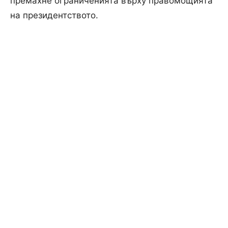
премахне ограниченията върху правомощията
на президентството.