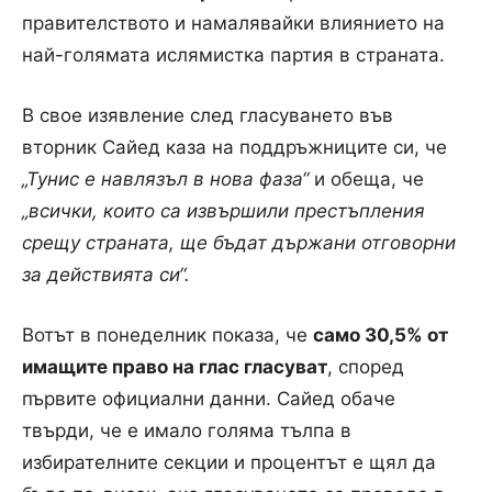
правителството и намалявайки влиянието на
най-голямата ислямистка партия в страната.
В свое изявление след гласуването във
вторник Сайед каза на поддръжниците си, че
„Тунис е навлязъл в нова фаза“
и обеща, че
„всички, които са извършили престъпления
срещу страната, ще бъдат държани отговорни
за действията си“.
Вотът в понеделник показа, че
само 30,5% от
имащите право на глас гласуват
, според
първите официални данни. Сайед обаче
твърди, че е имало голяма тълпа в
избирателните секции и процентът е щял да