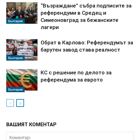
“Възраждане” събра подписите за
референдуми в Средец и
Симеоновград за бежанските
България
лагери
Обрат в Карлово: Референдумът за
барутен завод става реалност
България
КС с решение по делото за
референдума за еврото
България
ВАШИЯТ КОМЕНТАР