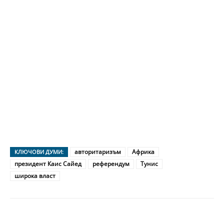
авторитаризъм
Африка
КЛЮЧОВИ ДУМИ:
президент Каис Сайед
референдум
Тунис
широка власт