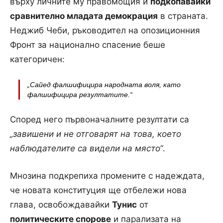
върху личните му правомощия и
подкопавайки
сравнително младата демокрация
в страната.
Неджиб Чеби, ръководител на опозиционния
Фронт за национално спасение беше
категоричен:
„Сайед фалшифицира народната воля, като
фалшифицира резултатите
.“
Според него първоначалните резултати са
„завишени и не отговарят на това, което
наблюдателите са видели на място“
.
Мнозина подкрепиха промените с надеждата,
че новата конституция ще отбележи нова
глава, освобождавайки
Тунис
от
политическите спорове
и парализата на