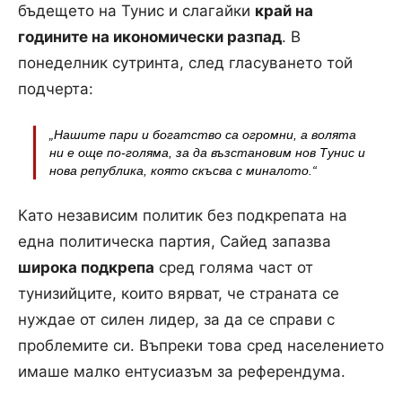
бъдещето на Тунис и слагайки
край на
годините на икономически разпад
. В
понеделник сутринта, след гласуването той
подчерта:
„Нашите пари и богатство са огромни, а волята
ни е още по-голяма, за да възстановим нов Тунис и
нова република, която скъсва с миналото
.“
Като независим политик без подкрепата на
една политическа партия, Сайед запазва
широка подкрепа
сред голяма част от
тунизийците, които вярват, че страната се
нуждае от силен лидер, за да се справи с
проблемите си. Въпреки това сред населението
имаше малко ентусиазъм за референдума.