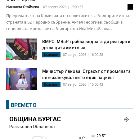
Николета Стойчева
-
07 август 2026 | 17:00:57
0
Председателят на Комисията по политиките за българите извън
страната в 52 Народно събрание, Ангел Георгиев, съобщи в
социалната мрежа, че на българката Ива Михайлова...
ВМРО: МВнР трябва веднага да реагира и
да защити името на...
07 август 2026 | 16:00:28
България
Министър Ивкова: Страхът от промяната
не е излекувал нито един пациент
07 август 2026 | 15:00:43
България
ВРЕМЕТО
ОБЩИНА БУРГАС
Разкъсана Облачност
°
29.5
C