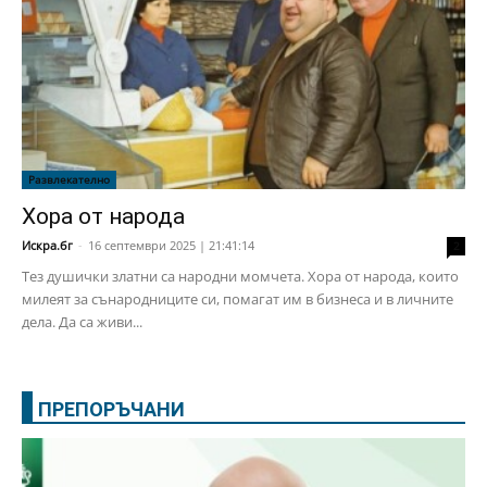
Развлекателно
Хора от народа
Искра.бг
-
16 септември 2025 | 21:41:14
2
Тез душички златни са народни момчета. Хора от народа, които
милеят за сънародниците си, помагат им в бизнеса и в личните
дела. Да са живи...
ПРЕПОРЪЧАНИ