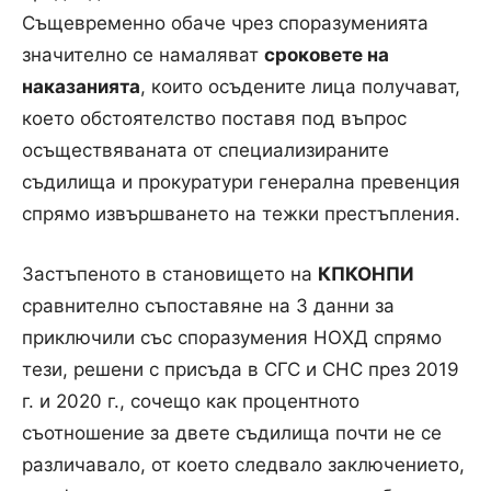
Същевременно обаче чрез споразуменията
значително се намаляват
сроковете на
наказанията
, които осъдените лица получават,
което обстоятелство поставя под въпрос
осъществяваната от специализираните
съдилища и прокуратури генерална превенция
спрямо извършването на тежки престъпления.
Застъпеното в становището на
КПКОНПИ
сравнително съпоставяне на 3 данни за
приключили със споразумения НОХД спрямо
тези, решени с присъда в СГС и СНС през 2019
г. и 2020 г., сочещо как процентното
съотношение за двете съдилища почти не се
различавало, от което следвало заключението,