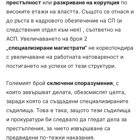
престъпност
или
разкриване на корупция
по
високите етажи на властта. Същото се отнася и
до ръста в кадровото обезпечение на СП (и
следствения отдел към нея) , съответно на
АСП. Увеличаването на броя 2
„специализирани магистрати“
не кореспондира
с увеличаване на работната натовареност и
постигането на успехи от тези структури.
Големият брой
сключени споразумения
, с
които завършват делата, обезсмислят целта,
заради която са създадени специализираните
съдилища. Това е така, защото тези съдилища
и прокуратури би следвало да гледат дела за
престъпления, за чието извършване са
предвидени по-тежки наказания.