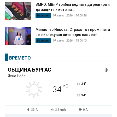
ВМРО: МВнР трябва веднага да реагира и
да защити името на...
07 август 2026 | 16:00:28
България
Министър Ивкова: Страхът от промяната
не е излекувал нито един пациент
07 август 2026 | 15:00:43
България
ВРЕМЕТО
ОБЩИНА БУРГАС
Ясно Небе
°
34
°
C
34
°
34
33 %
3.1kmh
0 %