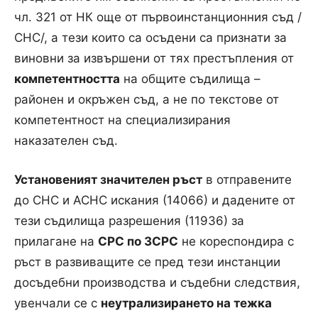
чл. 321 от НК още от първоинстанционния съд /
СНС/, а тези които са осъдени са признати за
виновни за извършени от тях престъпления от
компетентността
на общите съдилища –
районен и окръжен съд, а не по текстове от
компетентност на специализирания
наказателен съд.
Установеният значителен ръст
в отправените
до СНС и АСНС искания (14066) и дадените от
тези съдилища разрешения (11936) за
прилагане на
СРС по ЗСРС
не кореспондира с
ръст в развиващите се пред тези инстанции
досъдебни производства и съдебни следствия,
увенчали се с
неутрализирането на тежка