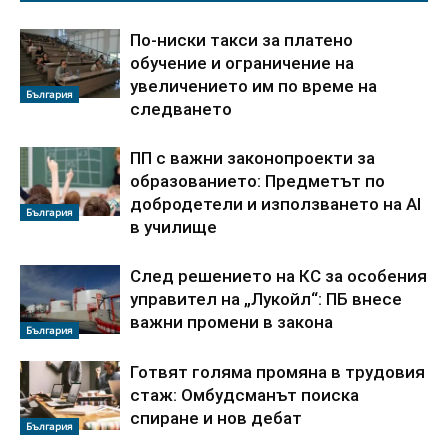
По-ниски такси за платено
обучение и ограничение на
увеличението им по време на
България
следването
ПП с важни законопроекти за
образованието: Предметът по
добродетели и използването на AI
България
в училище
След решението на КС за особения
управител на „Лукойл“: ПБ внесе
важни промени в закона
България
Готвят голяма промяна в трудовия
стаж: Омбудсманът поиска
спиране и нов дебат
България