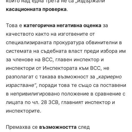
които над една трета не са
„издържали“
касационната проверка
.
Това е
категорична негативна оценка
за
качеството както на изготвените от
специализираната прокуратура обвинителни в
системата на съдебната власт преди избора им
за членове на ВСС, главен инспектор и
инспектори от Инспектората към ВСС, не
разполагат с такава възможност за
„кариерно
израстване“
, поради това те също са поставени
в непривилигировано положение в сравнение с
лицата по чл. 28 ЗСВ, главният инспектор и
инспекторите.
Премахва се
възможността
след