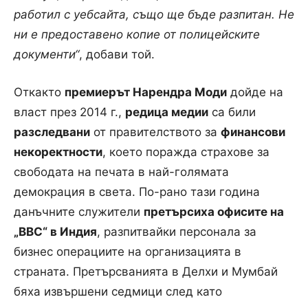
работил с уебсайта, също ще бъде разпитан. Не
ни е предоставено копие от полицейските
документи“
, добави той.
Откакто
премиерът Нарендра Моди
дойде на
власт през 2014 г.,
редица медии
са били
разследвани
от правителството за
финансови
некоректности
, което поражда страхове за
свободата на печата в най-голямата
демокрация в света. По-рано тази година
данъчните служители
претърсиха офисите на
„BBC“ в Индия
, разпитвайки персонала за
бизнес операциите на организацията в
страната. Претърсванията в Делхи и Мумбай
бяха извършени седмици след като