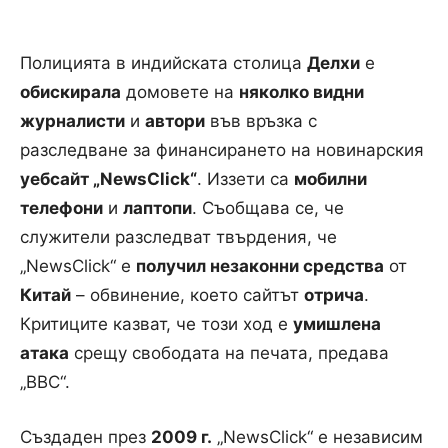
Полицията в индийската столица
Делхи
е
обискирала
домовете на
няколко видни
журналисти
и
автори
във връзка с
разследване за финансирането на новинарския
уебсайт „NewsClick“
. Иззети са
мобилни
телефони
и
лаптопи
. Съобщава се, че
служители разследват твърдения, че
„NewsClick“ е
получил незаконни средства
от
Китай
– обвинение, което сайтът
отрича
.
Критиците казват, че този ход е
умишлена
атака
срещу свободата на печата, предава
„BBC“.
Създаден през
2009 г.
„NewsClick“ е независим