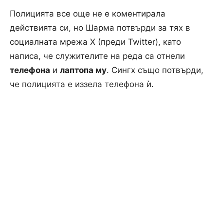
Полицията все още не е коментирала
действията си, но Шарма потвърди за тях в
социалната мрежа X (преди Twitter), като
написа, че служителите на реда са отнели
телефона
и
лаптопа му
. Сингх също потвърди,
че полицията е иззела телефона ѝ.