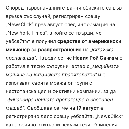
Според първоначалните данни обиските са във
връзка със случай, регистриран срещу
„NewsClick“ през август след информация на
„New York Times“, в който се твърди, че
уебсайтът е получил
средства от американски
милионер
за
разпространение
на
„китайска
пропаганда“
. Твърди се, че
Невил Рой Сингам
е
работил в тясно сътрудничество с
„медийната
машина на китайското правителство“
и е
използвал своята мрежа от групи с
нестопанска цел и фиктивни компании, за да
„финансира нейната пропаганда в световен
мащаб“
. Съобщава се, че на
17 август
е
регистрирано дело срещу уебсайта. „NewsClick“
категорично отхвърли всички тези обвинения