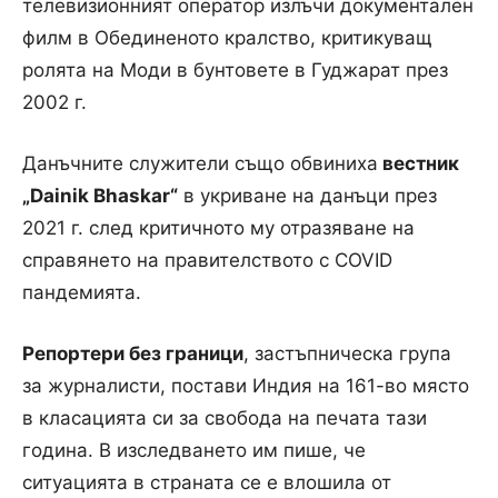
телевизионният оператор излъчи документален
филм в Обединеното кралство, критикуващ
ролята на Моди в бунтовете в Гуджарат през
2002 г.
Данъчните служители също обвиниха
вестник
„Dainik Bhaskar“
в укриване на данъци през
2021 г. след критичното му отразяване на
справянето на правителството с COVID
пандемията.
Репортери без граници
, застъпническа група
за журналисти, постави Индия на 161-во място
в класацията си за свобода на печата тази
година. В изследването им пише, че
ситуацията в страната се е влошила от