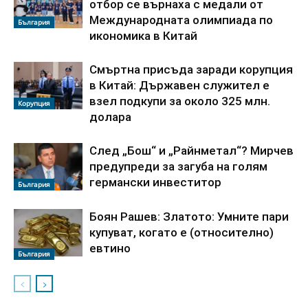
отбор се върнаха с медали от
Международната олимпиада по
България
икономика в Китай
Смъртна присъда заради корупция
в Китай: Държавен служител е
взел подкупи за около 325 млн.
Корупция
долара
След „Бош“ и „Райнметал“? Мирчев
предупреди за загуба на голям
германски инвеститор
България
Боян Рашев: Златото: Умните пари
купуват, когато е (относително)
евтино
България