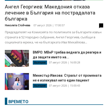
Ангел Георгиев: Македония отказа
лечение в България на пострадалата
българка
Николета Стойчева
-
07 август 2026 | 17:00:57
0
Председателят на Комисията по политиките за българите извън
страната в 52 Народно събрание, Ангел Георгиев, съобщи в
социалната мрежа, че на българката Ива Михайлова...
ВМРО: МВнР трябва веднага да реагира и
да защити името на...
07 август 2026 | 16:00:28
България
Министър Ивкова: Страхът от промяната
не е излекувал нито един пациент
07 август 2026 | 15:00:43
България
ВРЕМЕТО