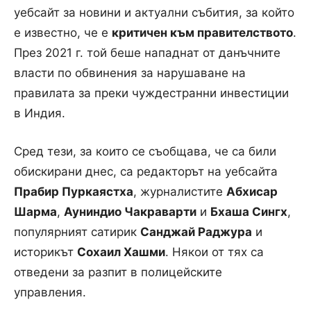
уебсайт за новини и актуални събития, за който
е известно, че е
критичен към правителството
.
През 2021 г. той беше нападнат от данъчните
власти по обвинения за нарушаване на
правилата за преки чуждестранни инвестиции
в Индия.
Сред тези, за които се съобщава, че са били
обискирани днес, са редакторът на уебсайта
Прабир Пуркаястха
, журналистите
Абхисар
Шарма
,
Ауниндио Чакраварти
и
Бхаша Сингх
,
популярният сатирик
Санджай Раджура
и
историкът
Сохаил Хашми
. Някои от тях са
отведени за разпит в полицейските
управления.