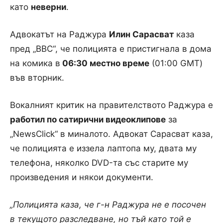
като
неверни
.
Адвокатът на Раджура
Илин Сарасват
каза
пред „BBC“, че полицията е пристигнала в дома
на комика в
06:30 местно време
(01:00 GMT)
във вторник.
Вокалният критик на правителството Раджура е
работил по сатирични видеоклипове
за
„NewsClick“ в миналото. Адвокат Сарасват каза,
че полицията е иззела лаптопа му, двата му
телефона, няколко DVD-та със старите му
произведения и някои документи.
„Полицията каза, че г-н Раджура не е посочен
в текущото разследване, но тъй като той е