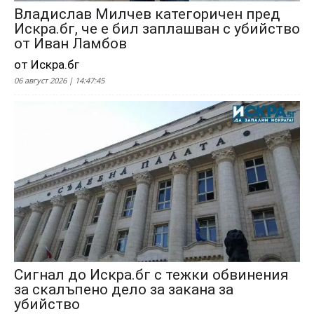
Владислав Милчев категоричен пред
Искра.бг, че е бил заплашван с убийство
от Иван Ламбов
от Искра.бг
06 август 2026 | 14:47:45
Сигнал до Искра.бг с тежки обвинения
за скалъпено дело за закана за
убийство