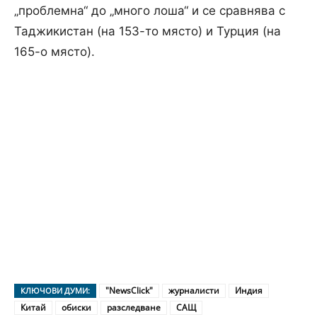
„проблемна“ до „много лоша“ и се сравнява с
Таджикистан (на 153-то място) и Турция (на
165-о място).
"NewsClick"
журналисти
Индия
КЛЮЧОВИ ДУМИ:
Китай
обиски
разследване
САЩ