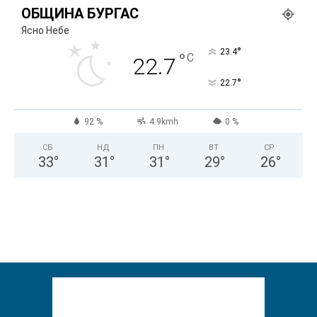
ОБЩИНА БУРГАС
Ясно Небе
°
23.4
°
C
22.7
°
22.7
92 %
4.9kmh
0 %
СБ
НД
ПН
ВТ
СР
33
°
31
°
31
°
29
°
26
°