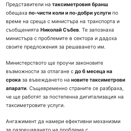
Представители на
таксиметровия бранш
обещаха
по-чисти коли и по-добри услуги
по
време на среща с министъра на транспорта и
съобщенията
Николай Събев
. Те запознаха
министъра с проблемите в сектора и дадоха
своите предложения за решаването им.
Министерството ще проучи законовите
възможности за отлагане с
до 6 месеца на
срока
за въвеждането на
новите таксиметрови
апарати
. Същевременно страните се разбраха,
че ще работят за постепенна дигитализация на
таксиметровите услуги.
Ангажимент да намери ефективни механизми
за разрешаването на проблема с