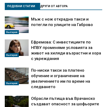
ПОДОБНИ СТАТИИ
ДРУГИ ОТ АВТОРА
Мъж с нож открадна такси и
потегли по улиците на Габрово
България
Ефремова: С инвестициите по
НПВУ променяме условията за
живот на хиляди възрастни и хора
България
с увреждания
По-ниски такси за платено
обучение и ограничение на
увеличението им по време на
България
следването
Обрасли пътища във Врачанско
създават опасност за шофьорите