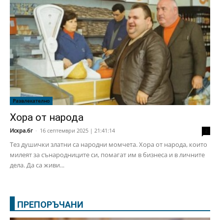
Развлекателно
Хора от народа
Искра.бг
-
16 септември 2025 | 21:41:14
2
Тез душички златни са народни момчета. Хора от народа, които
милеят за сънародниците си, помагат им в бизнеса и в личните
дела. Да са живи...
ПРЕПОРЪЧАНИ