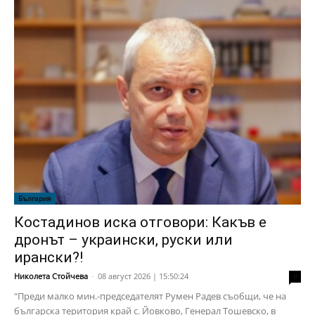
България
Костадинов иска отговори: Какъв е
дронът – украински, руски или
ирански?!
Николета Стойчева
-
08 август 2026 | 15:50:24
0
"Преди малко мин.-председателят Румен Радев съобщи, че на
българска територия край с. Йовково, Генерал Тошевско, в