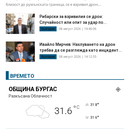
близост до румънската граница, се е взривил дрон....
Рибарски за взривилия се дрон:
Случайност или опит за удар по...
08 август 2026 | 14:46:06
България
Ивайло Мирчев: Нахлуването на дрон
трябва да се разглежда като инцидент...
08 август 2026 | 14:12:55
България
ВРЕМЕТО
ОБЩИНА БУРГАС
Разкъсана Облачност
°
31.8
°
C
31.6
°
31.6