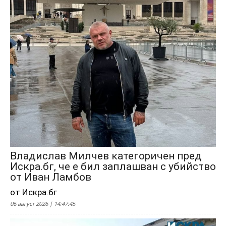
Владислав Милчев категоричен пред
Искра.бг, че е бил заплашван с убийство
от Иван Ламбов
от Искра.бг
06 август 2026 | 14:47:45