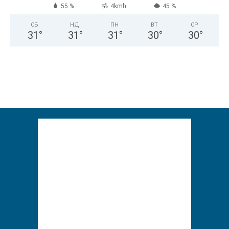
55 %
4kmh
45 %
СБ
НД
ПН
ВТ
СР
31
°
31
°
31
°
30
°
30
°