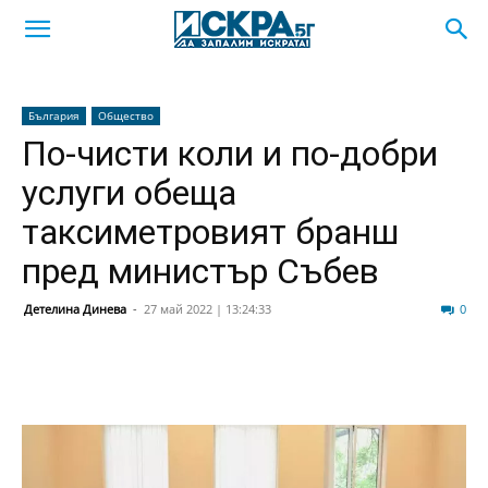
България
Общество
По-чисти коли и по-добри
услуги обеща
таксиметровият бранш
пред министър Събев
Детелина Динева
-
27 май 2022 | 13:24:33
30
0