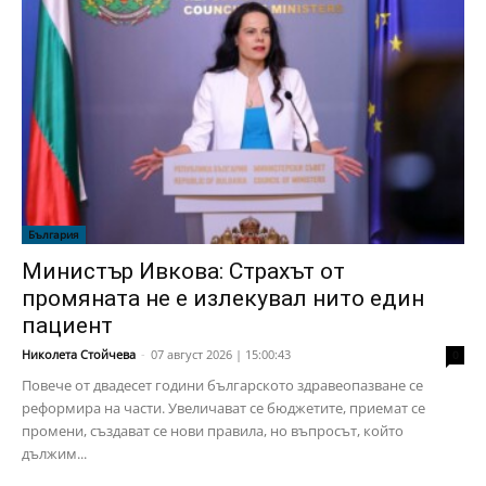
България
Министър Ивкова: Страхът от
промяната не е излекувал нито един
пациент
Николета Стойчева
-
07 август 2026 | 15:00:43
0
Повече от двадесет години българското здравеопазване се
реформира на части. Увеличават се бюджетите, приемат се
промени, създават се нови правила, но въпросът, който
дължим...