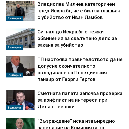
Владислав Милчев категоричен
пред Искра.бг, че е бил заплашван
с убийство от Иван Ламбов
България
Сигнал до Искра.бг с тежки
обвинения за скалъпено дело за
закана за убийство
България
ПП настоява правителството да не
допусне окончателното
овладяване на Пловдивския
България
панаир от Георги Гергов
Сметната палата започва проверка
за конфликт на интереси при
Делян Пеевски
България
“Възраждане” иска извънредно
заседание на Комисията по