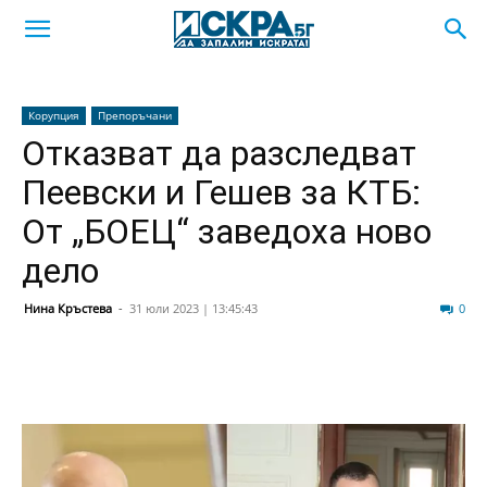
Корупция
Препоръчани
Отказват да разследват
Пеевски и Гешев за КТБ:
От „БОЕЦ“ заведоха ново
дело
Нина Кръстева
-
31 юли 2023 | 13:45:43
152
0