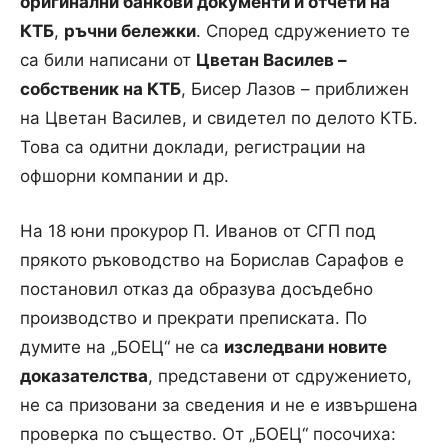
оригинални банкови документи и отчети на
КТБ
,
ръчни бележки
. Според сдружението те
са били написани от
Цветан Василев –
собственик на КТБ
, Бисер Лазов – приближен
на Цветан Василев, и свидетел по делото КТБ.
Това са одитни доклади, регистрации на
офшорни компании и др.
На 18 юни прокурор П. Иванов от СГП под
прякото ръководство на Борислав Сарафов е
постановил отказ да образува досъдебно
производство и прекрати преписката. По
думите на „БОЕЦ“ не са
изследвани новите
доказателства
, представени от сдружението,
не са призовани за сведения и не е извършена
проверка по същество. От „БОЕЦ“ посочиха: