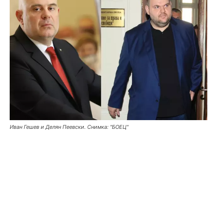
Иван Гешев и Делян Пеевски. Снимка: "БОЕЦ"