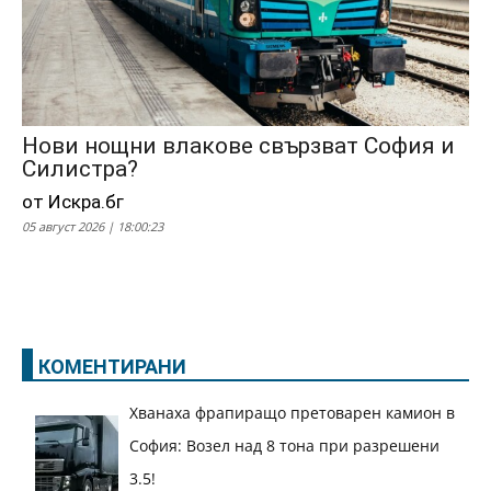
Нови нощни влакове свързват София и
Силистра?
от Искра.бг
05 август 2026 | 18:00:23
КОМЕНТИРАНИ
Хванаха фрапиращо претоварен камион в
София: Возел над 8 тона при разрешени
3.5!