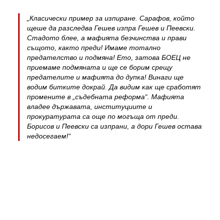
„Класически пример за изпиране. Сарафов, който
щеше да разследва Гешев изпра Гешев и Пеевски.
Стадото блее, а мафията безчинства и прави
същото, както преди! Имаме тотално
предателство и подмяна! Ето, затова БОЕЦ не
приемаме подмяната и ще се борим срещу
предателите и мафията до дупка! Винаги ще
водим битките докрай. Да видим как ще сработят
промените в „съдебната реформа“. Мафията
владее държавата, институциите и
прокуратурата са още по могъща от преди.
Борисов и Пеевски са изпрани, а дори Гешев остава
недосегаем!“