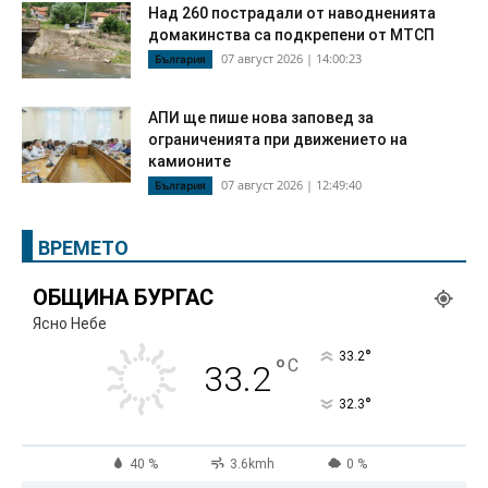
Над 260 пострадали от наводненията
домакинства са подкрепени от МТСП
07 август 2026 | 14:00:23
България
АПИ ще пише нова заповед за
ограниченията при движението на
камионите
07 август 2026 | 12:49:40
България
ВРЕМЕТО
ОБЩИНА БУРГАС
Ясно Небе
°
33.2
°
C
33.2
°
32.3
40 %
3.6kmh
0 %