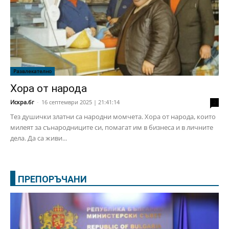
Развлекателно
Хора от народа
Искра.бг
-
16 септември 2025 | 21:41:14
2
Тез душички златни са народни момчета. Хора от народа, които
милеят за сънародниците си, помагат им в бизнеса и в личните
дела. Да са живи...
ПРЕПОРЪЧАНИ