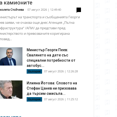
а камионите
колета Стойчева
-
07 август 2026 | 12:49:40
0
инистърът на транспорта и съобщенията Георги
ев заяви, че очаква още днес Агенция „Пътна
фраструктура“ /АПИ/ да представи пред
инистерството и превозвачите коригирана
повед...
Министър Георги Пеев:
Свалянето на дете със
специални потребности от
автобус...
07 август 2026 | 12:26:28
България
Илияна Йотова: Словото на
Стефан Цанев ни призовава
да търсим смисъла...
07 август 2026 | 11:25:12
България