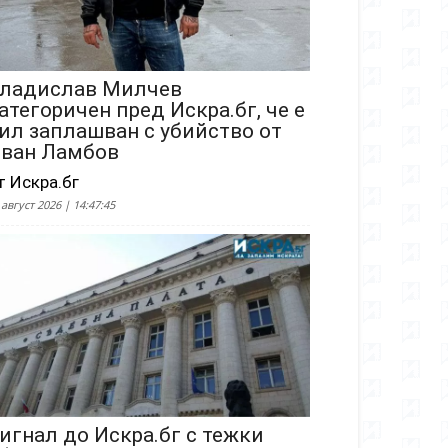
ладислав Милчев
атегоричен пред Искра.бг, че е
ил заплашван с убийство от
ван Ламбов
т Искра.бг
 август 2026 | 14:47:45
игнал до Искра.бг с тежки