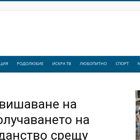
ЦИЯ
РОДОЛЮБИЕ
ИСКРА ТВ
ЛЮБОПИТНО
СПОРТ
авишаване на
олучаването на
данство срещу