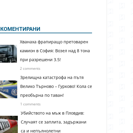
КОМЕНТИРАНИ
Хванаха фрапиращо претоварен
камион в София: Возел над 8 тона
при разрешени 3.5!
2 comments
Зрелищна катастрофа на пътя
Велико Търново – Гурково! Кола се
преобърна по таван!
1 comments
Убийството на мъж в Пловдив:
Случаят се заплита, задържани
са и непълнолетни