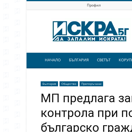
Профил
Искра.бг
НАЧАЛО
БЪЛГАРИЯ
СВЕТЪТ
КОРУП
България
Общество
Препоръчани
МП предлага з
контрола при п
българско граж