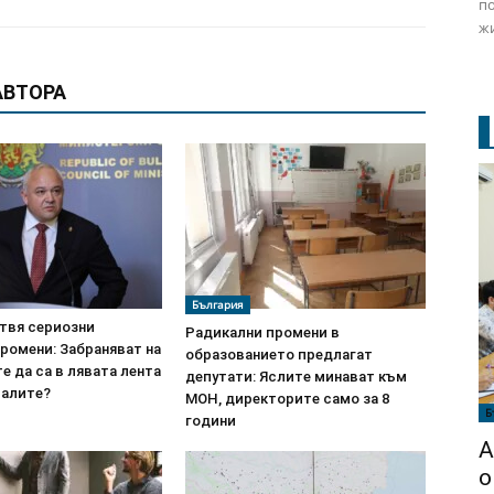
по
жи
АВТОРА
България
твя сериозни
Радикални промени в
ромени: Забраняват на
образованието предлагат
 да са в лявата лента
депутати: Яслите минават към
ралите?
МОН, директорите само за 8
Б
години
А
о