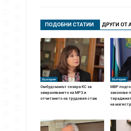
ПОДОБНИ СТАТИИ
ДРУГИ ОТ 
България
България
Омбудсманът сезира КС за
МВР подго
замразяването на МРЗ и
законови п
отчитането на трудовия стаж
тираджиите
на магист