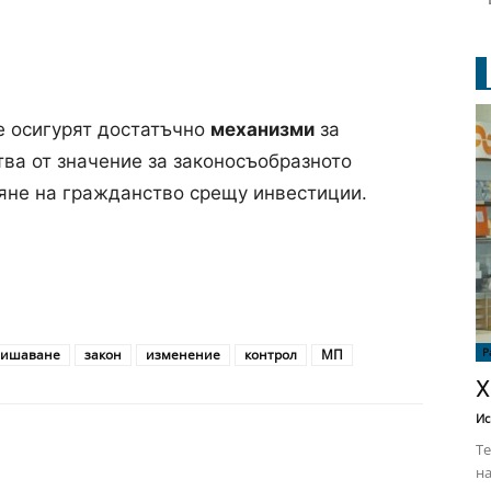
е осигурят достатъчно
механизми
за
тва от значение за законосъобразното
яне на гражданство срещу инвестиции.
Р
вишаване
закон
изменение
контрол
МП
Х
Ис
Те
на