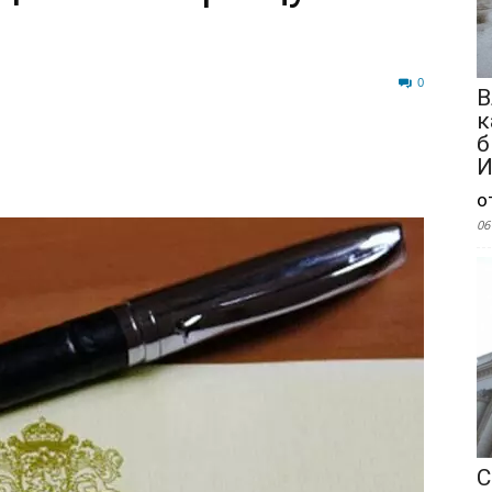
27
0
В
к
б
И
о
06
С