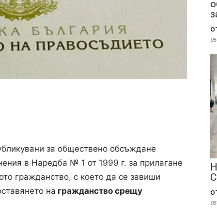
о
з
о
06
убликувани за обществено обсъждане
ения в Наредба № 1 от 1999 г. за прилагане
Н
С
кото гражданство, с което да се завиши
оставянето на
гражданство срещу
о
05