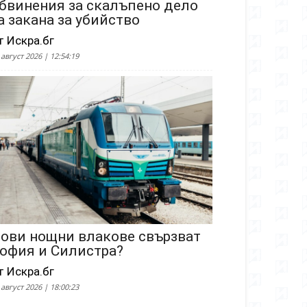
бвинения за скалъпено дело
а закана за убийство
т Искра.бг
 август 2026 | 12:54:19
ови нощни влакове свързват
офия и Силистра?
т Искра.бг
 август 2026 | 18:00:23