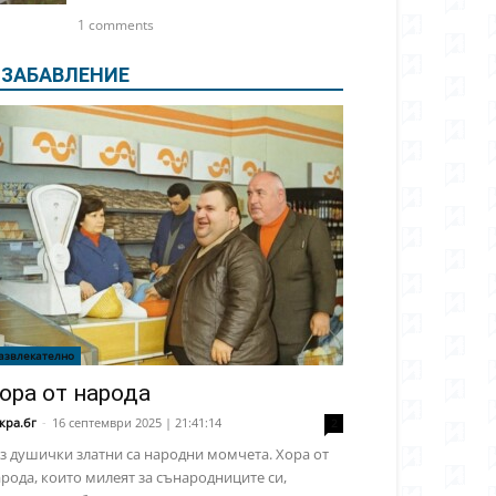
1 comments
ЗАБАВЛЕНИЕ
азвлекателно
ора от народа
кра.бг
-
16 септември 2025 | 21:41:14
2
з душички златни са народни момчета. Хора от
рода, които милеят за сънародниците си,