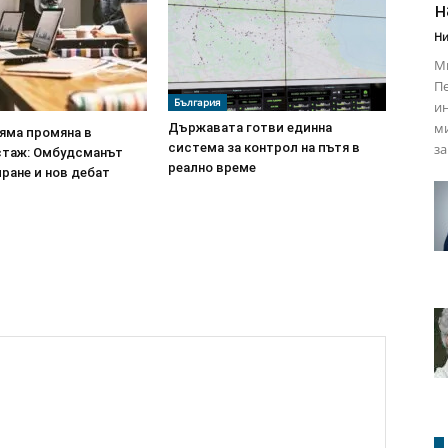
н
Ни
М
Пе
България
ин
м
Държавата готви единна
яма промяна в
за
система за контрол на пътя в
стаж: Омбудсманът
реално време
ране и нов дебат