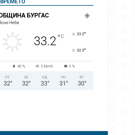
ВРЕМЕТО
ОБЩИНА БУРГАС
Ясно Небе
°
33.2
°
C
33.2
°
32.3
40 %
3.6kmh
0 %
ПТ
СБ
НД
ПН
ВТ
32
°
32
°
33
°
31
°
30
°