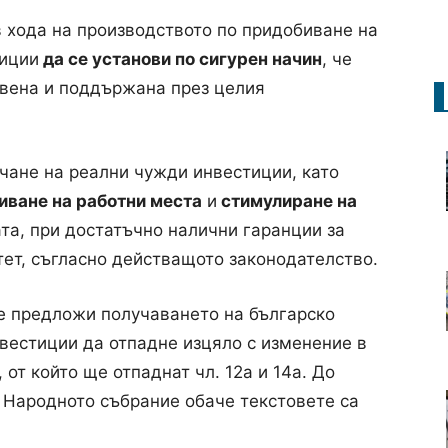
 хода на производството по придобиване на
тиции
да се установи по сигурен начин
, че
авена и поддържана през целия
ичане на реални чужди инвестиции, като
иване на работни места
и
стимулиране на
та, при достатъчно налични гаранции за
тет, съгласно действащото законодателство.
е предложи получаването на българско
вестиции да отпадне изцяло с изменение в
от който ще отпаднат чл. 12а и 14а. До
 Народното събрание обаче текстовете са