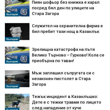
Пиян шофьор без книжка е карал
посред бял ден по улиците на
Стара Загора
България
Служител на охранителна фирма е
бил пребит тази нощ в Казанлък
България
Зрелищна катастрофа на пътя
Велико Търново – Гурково! Кола се
преобърна по таван!
България
Мъж заплашил съпругата си с
незаконен пистолет в Стара
Загора
България
Тежък инцидент в Казанлъшко:
Дете е с тежки травми по лицето
след нападение от куче
България