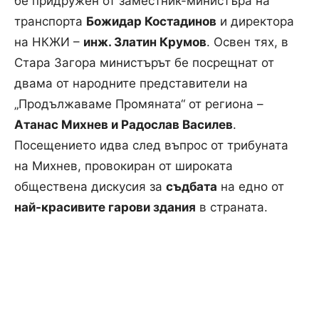
бе придружен от заместник-министъра на
транспорта
Божидар Костадинов
и директора
на НКЖИ –
инж. Златин Крумов
. Освен тях, в
Стара Загора министърът бе посрещнат от
двама от народните представители на
„Продължаваме Промяната“ от региона –
Атанас Михнев и Радослав Василев
.
Посещението идва след въпрос от трибуната
на Михнев, провокиран от широката
обществена дискусия за
съдбата
на едно от
най-красивите гарови здания
в страната.