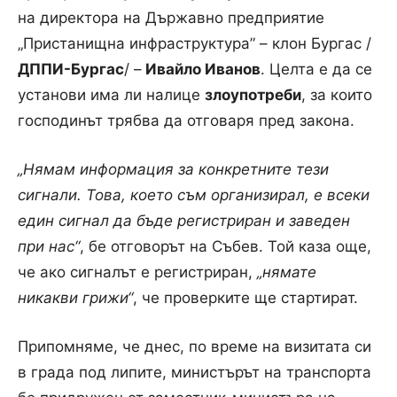
на директора на Държавно предприятие
„Пристанищна инфраструктура” – клон Бургас /
ДППИ-Бургас
/ –
Ивайло Иванов
. Целта е да се
установи има ли налице
злоупотреби
, за които
господинът трябва да отговаря пред закона.
„Нямам информация за конкретните тези
сигнали. Това, което съм организирал, е всеки
един сигнал да бъде регистриран и заведен
при нас“
, бе отговорът на Събев. Той каза още,
че ако сигналът е регистриран,
„нямате
никакви грижи“
, че проверките ще стартират.
Припомняме, че днес, по време на визитата си
в града под липите, министърът на транспорта