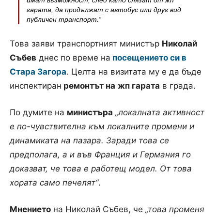
гарата, да продължат с автобус или друг вид
публичен транспорт.“
Това заяви транспортният министър
Николай
Събев
днес по време на
посещението си в
Стара Загора
. Целта на визитата му е да бъде
инспектиран
ремонтът на
жп гарата
в града.
По думите на
министъра
„локалната активност
е по-чувствителна към локалните промени и
динамиката на пазара. Заради това се
предполага, а и във Франция и Германия го
доказват, че това е работещ модел. От това
хората само печелят“
.
Мнението
на Николай Събев, че
„това променя