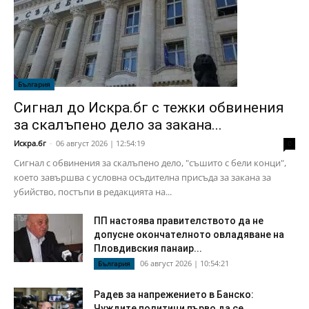
България
Сигнал до Искра.бг с тежки обвинения
за скалъпено дело за закана...
Искра.бг
-
06 август 2026 | 12:54:19
0
Сигнал с обвинения за скалъпено дело, "съшито с бели конци",
което завършва с условна осъдителна присъда за закана за
убийство, постъпи в редакцията на...
ПП настоява правителството да не
допусне окончателното овладяване на
Пловдивския панаир...
06 август 2026 | 10:54:21
България
Радев за напрежението в Банско:
Чуждите политици първо да се