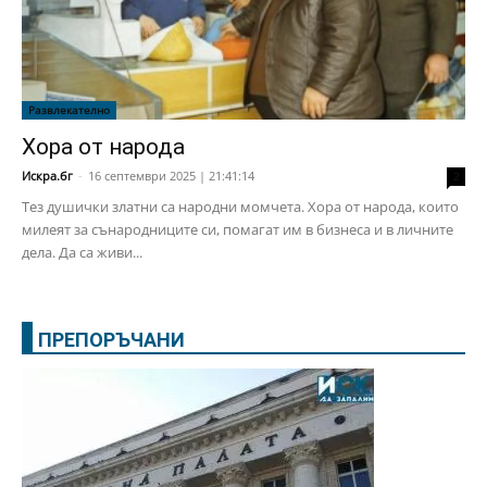
Развлекателно
Хора от народа
Искра.бг
-
16 септември 2025 | 21:41:14
2
Тез душички златни са народни момчета. Хора от народа, които
милеят за сънародниците си, помагат им в бизнеса и в личните
дела. Да са живи...
ПРЕПОРЪЧАНИ