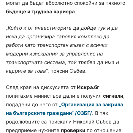
могат да бъдат абсолютно спокойни за тяхното
бъдеще и трудова кариера
.
„Който и от инвеститорите да дойде тук и да
иска да организира гаровия комплекс да
работи като транспортен възел с всички
модерни изисквания за управление на
транспортната система, той трябва да има и
кадрите за това“
, поясни Събев.
След края на дискусията от
Искра.бг
попитахме министъра дали е получил
сигнали
,
подадени до него от
„Организация за закрила
на българските граждани“ /ОЗБГ/
. В тях
родолюбците са поискали Николай Събев да
предприеме нужните
проверки
по отношение