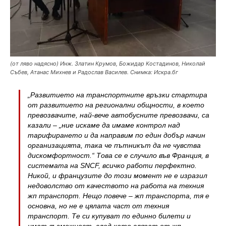
(от ляво надясно) Инж. Златин Крумов, Божидар Костадинов, Николай
Събев, Атанас Михнев и Радослав Василев. Снимка: Искра.бг
„Развитието на транспортните връзки стартира
от развитието на регионални общности, в което
превозвачите, най-вече автобусните превозвачи, са
казали – „ние искаме да имаме контрол над
тарифирането и да направим по един добър начин
организацията, така че пътникът да не чувства
дискомфортност.“ Това се е случило във Франция, в
системата на SNCF, всичко работи перфектно.
Никой, и французите до този момент не е изразил
недоволство от качеството на работа на техния
жп транспорт. Нещо повече – жп транспорта, тя е
основна, но не е цялата част от техния
транспорт. Те си купуват по единно билети и
имат възможност, след като слязат от жп