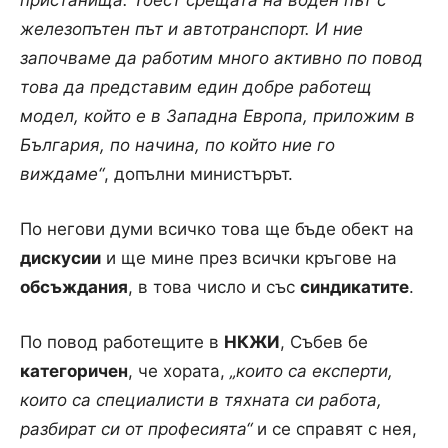
железопътен път и автотранспорт. И ние
започваме да работим много активно по повод
това да представим един добре работещ
модел, който е в Западна Европа, приложим в
България, по начина, по който ние го
виждаме“
, допълни министърът.
По негови думи всичко това ще бъде обект на
дискусии
и ще мине през всички кръгове на
обсъждания
, в това число и със
синдикатите
.
По повод работещите в
НКЖИ
, Събев бе
категоричен
, че хората,
„които са експерти,
които са специалисти в тяхната си работа,
разбират си от професията“
и се справят с нея,