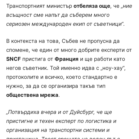
Транспортният министър
отбеляза още
, че
„ние
всъщност сме напът да съберем много
сериозен международен екип от съветници“
.
В контекста на това, Събев не пропусна да
спомене, че един от много добрите експерти от
SNCF
пристига от
Франция
и ще работи като
негов съветник. Той именно идва с „ноу-хау“,
протоколите и всичко, което стандартно е
нужно, за да се организира такъв тип
обществена мрежа
.
„Потвърдиха вчера и от Дуйсбург, че ще
пристигне и техен експерт по логистика и
организация на транспортни системи и
пристанища. Тоест срещата на воден път с