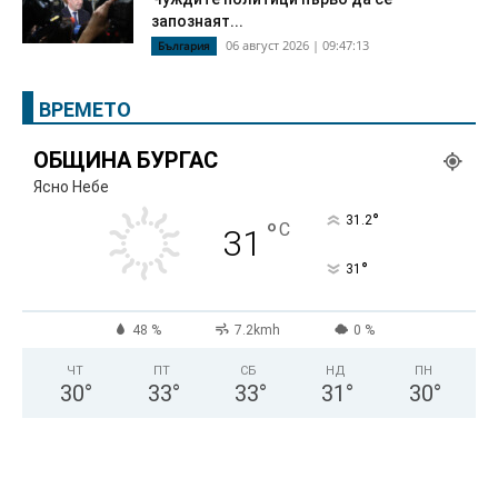
запознаят...
06 август 2026 | 09:47:13
България
ВРЕМЕТО
ОБЩИНА БУРГАС
Ясно Небе
°
31.2
°
C
31
°
31
48 %
7.2kmh
0 %
ЧТ
ПТ
СБ
НД
ПН
30
°
33
°
33
°
31
°
30
°