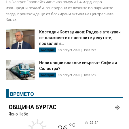
На 3 август Европейският съюз получи 1,4 млрд. евро
извънредни печалби, генерирани от лихвите по паричните
салда, произхождащи от блокирани активи на Централната
банка...
Костадин Костадинов: Радев е атакуван
от плажoвете от неговите депутати,
провалили...
05 август 2026 | 19:00:59
България
Нови нощни влакове свързват София и
Силистра?
05 август 2026 | 18:00:23
България
ВРЕМЕТО
ОБЩИНА БУРГАС
Ясно Небе
°
26.2
°
C
26