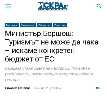
България
Икономика
Общество
Политика
Министър Боршош:
Туризмът не може да чака
– искаме конкретен
бюджет от ЕС
Варшава стана сцена на български призив за
устойчивост, цифровизация и справедливост в
сектора
Николета Стойчева
-
25 юни 2025 | 10:44:46
27
0