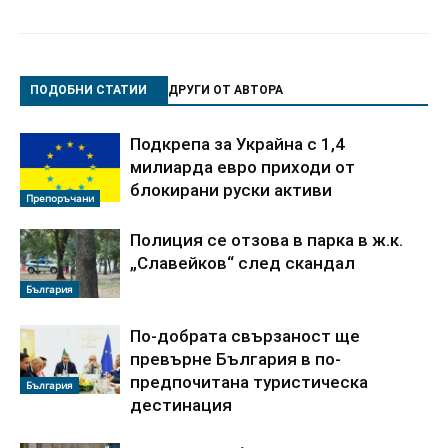
ПОДОБНИ СТАТИИ
ДРУГИ ОТ АВТОРА
Подкрепа за Украйна с 1,4
милиарда евро приходи от
блокирани руски активи
Препоръчани
Полиция се отзова в парка в ж.к.
„Славейков“ след скандал
България
По‑добрата свързаност ще
превърне България в по-
предпочитана туристическа
България
дестинация