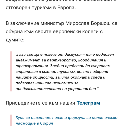
отговорен туризъм в Европа.
В заключение министър Мирослав Боршош се
обърна към своите европейски колеги с
думите:
„Тази среща е повече от дискусия – тя е подновен
ангажимент за партньорство, координация и
трансформация. Заедно предстои да очертаем
стратегия в сектор туризъм, която подкрепя
нашите общности, зачита околната среда и
подготвя нашите икономики за
предизвикателствата на утрешния ден.“
Присъединете се към нашия
Телеграм
Купи си съветник: новата формула за политическо
надмощие в София