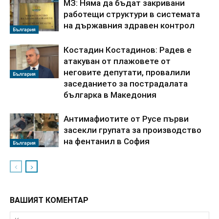
МЗ: Няма да бъдат закривани
работещи структури в системата
на държавния здравен контрол
България
Костадин Костадинов: Радев е
атакуван от плажoвете от
неговите депутати, провалили
България
заседанието за пострадалата
българка в Македония
Антимафиотите от Русе първи
засекли групата за производство
на фентанил в София
България
ВАШИЯТ КОМЕНТАР