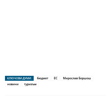
бюджет
ЕС
Мирослав Боршош
КЛЮЧОВИ ДУМИ:
новини
туризъм