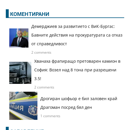
КОМЕНТИРАНИ
Демерджиев за развитието с ВиК-Бургас:
Бавните действия на прокуратурата са отказ
от справедливост
2 comments
Хванаха фрапиращо претоварен камион в
София: Возел над 8 тона при разрешени
3.5!
2 comments
Дрогиран шофьор е бил заловен край
Драгоман посред бял ден
1 comments