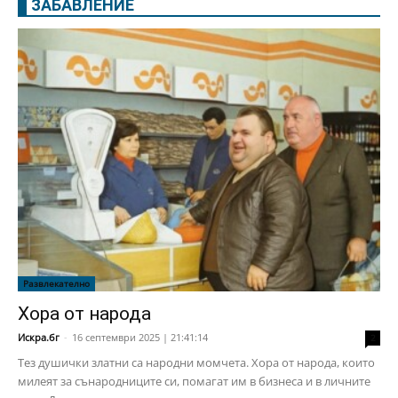
ЗАБАВЛЕНИЕ
Развлекателно
Хора от народа
Искра.бг
-
16 септември 2025 | 21:41:14
2
Тез душички златни са народни момчета. Хора от народа, които
милеят за сънародниците си, помагат им в бизнеса и в личните