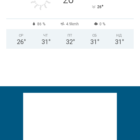
°
26
86 %
4.9kmh
0 %
СР
ЧТ
ПТ
СБ
НД
26
°
31
°
32
°
31
°
31
°