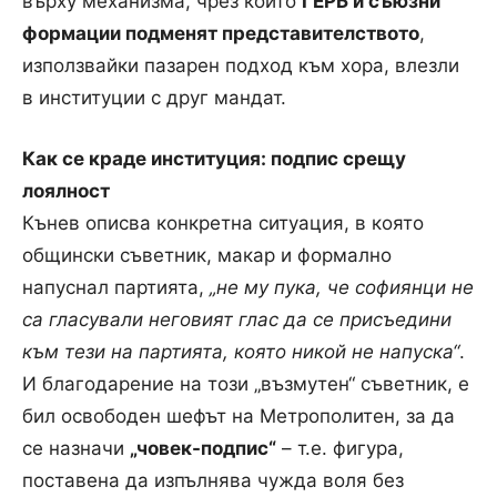
върху механизма, чрез който
ГЕРБ и съюзни
формации подменят представителството
,
използвайки пазарен подход към хора, влезли
в институции с друг мандат.
Как се краде институция: подпис срещу
лоялност
Кънев описва конкретна ситуация, в която
общински съветник, макар и формално
напуснал партията,
„не му пука, че софиянци не
са гласували неговият глас да се присъедини
към тези на партията, която никой не напуска“
.
И благодарение на този „възмутен“ съветник, е
бил освободен шефът на Метрополитен, за да
се назначи
„човек-подпис“
– т.е. фигура,
поставена да изпълнява чужда воля без