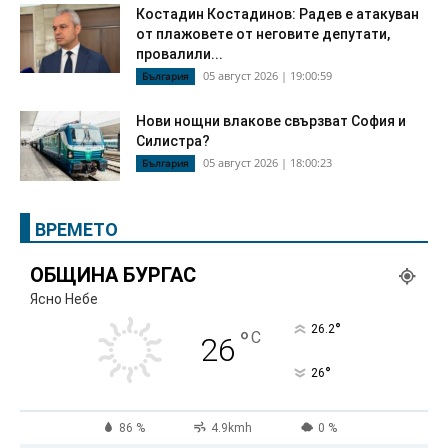
Костадин Костадинов: Радев е атакуван
от плажoвете от неговите депутати,
провалили...
05 август 2026 | 19:00:59
България
Нови нощни влакове свързват София и
Силистра?
05 август 2026 | 18:00:23
България
ВРЕМЕТО
ОБЩИНА БУРГАС
Ясно Небе
°
26.2
°
C
26
°
26
86 %
4.9kmh
0 %