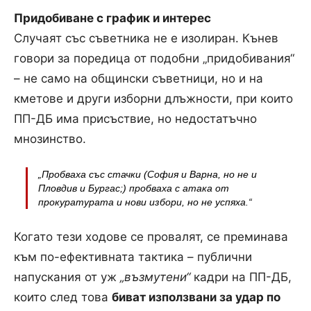
Придобиване с график и интерес
Случаят със съветника не е изолиран. Кънев
говори за поредица от подобни „придобивания“
– не само на общински съветници, но и на
кметове и други изборни длъжности, при които
ПП-ДБ има присъствие, но недостатъчно
мнозинство.
„Пробваха със стачки (София и Варна, но не и
Пловдив и Бургас;) пробваха с атака от
прокуратурата и нови избори, но не успяха.“
Когато тези ходове се провалят, се преминава
към по-ефективната тактика – публични
напускания от уж
„възмутени“
кадри на ПП-ДБ,
които след това
биват използвани за удар по