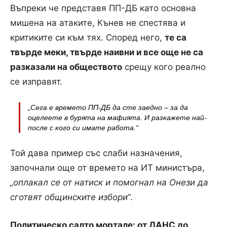
Въпреки че представя ПП-ДБ като основна
мишена на атаките, Кънев не спестява и
критиките си към тях. Според него,
те са
твърде меки, твърде наивни и все още не са
разказали на обществото
срещу кого реално
се изправят.
„Сега е времето ПП-ДБ да сте заедно – за да
оцелеете в бурята на мафията. И разкажете най-
после с кого си имате работа.“
Той дава пример със слаби назначения,
започнали още от времето на ИТ министъра,
„оплакал се от натиск и помогнал на Онези да
сготвят общинските избори“
.
Политическо салто мортале: от ДАНС до