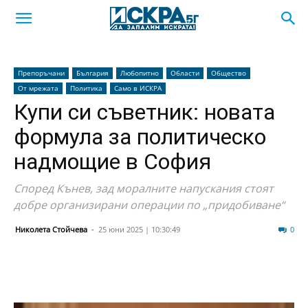
Препоръчани
България
Любопитно
Области
Общество
От мрежата
Политика
Само в ИСКРА
Купи си съветник: новата
формула за политическо
надмощие в София
Според Кънев, зад моралните напускания стоят
добре организирани операции по „придобиване“
Николета Стойчева
-
25 юни 2025 | 10:30:49
31
0