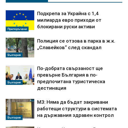
Подкрепа за Украйна с 1,4
милиарда евро приходи от
блокирани руски активи
Препоръчани
Полиция се отзова в парка в ж.к.
„Славейков“ след скандал
България
По‑добрата свързаност ще
превърне България в по-
предпочитана туристическа
България
дестинация
МЗ: Няма да бъдат закривани
работещи структури в системата
на държавния здравен контрол
България