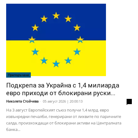
Препоръчани
Подкрепа за Украйна с 1,4 милиарда
евро приходи от блокирани руски...
Николета Стойчева
-
05 август 2026 | 20:00:13
0
На 3 август Европейският съюз получи 1,4 млрд. евро
извънредни печалби, генерирани от лихвите по паричните
салда, произхождащи от блокирани активи на Централната
банка...