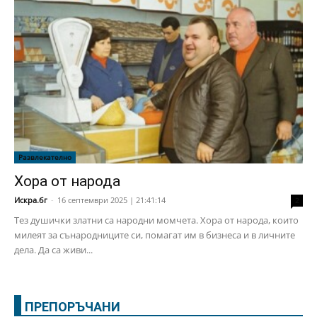
Развлекателно
Хора от народа
Искра.бг
-
16 септември 2025 | 21:41:14
2
Тез душички златни са народни момчета. Хора от народа, които
милеят за сънародниците си, помагат им в бизнеса и в личните
дела. Да са живи...
ПРЕПОРЪЧАНИ