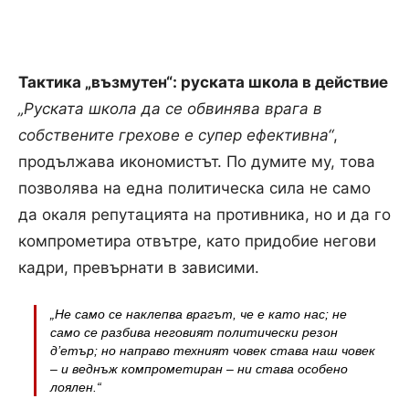
Тактика „възмутен“: руската школа в действие
„Руската школа да се обвинява врага в
собствените грехове е супер ефективна“
,
продължава икономистът. По думите му, това
позволява на една политическа сила не само
да окаля репутацията на противника, но и да го
компрометира отвътре, като придобие негови
кадри, превърнати в зависими.
„Не само се наклепва врагът, че е като нас; не
само се разбива неговият политически резон
д’етър; но направо техният човек става наш човек
– и веднъж компрометиран – ни става особено
лоялен.“