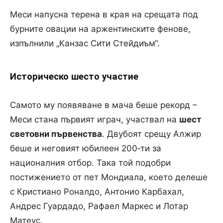
Меси напусна терена в края на срещата под
бурните овации на аржентинските фенове,
изпълнили „Канзас Сити Стейдиъм“.
Историческо шесто участие
Самото му появяване в мача беше рекорд –
Меси стана първият играч, участвал на
шест
световни първенства
. Двубоят срещу Алжир
беше и неговият юбилеен 200‑ти за
националния отбор. Така той подобри
постижението от пет Мондиала, което делеше
с Кристиано Роналдо, Антонио Карбахал,
Андрес Гуардадо, Рафаел Маркес и Лотар
Матеус.