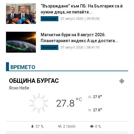
“Възраждане” към ПБ: На България са ѝ
нужни деца, не пипайте...
07 август 2026 | 09:45:04
България
Магнитни бури на 8 август 2026:
Планетарният индекс А ще достига...
07 август 2026 | 08:41:10
България
ВРЕМЕТО
ОБЩИНА БУРГАС
Ясно Небе
°
27.8
°
C
27.8
°
27.8
57 %
2.1kmh
0 %