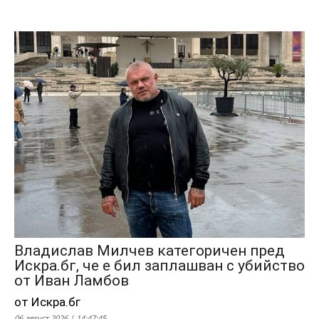
Владислав Милчев категоричен пред
Искра.бг, че е бил заплашван с убийство
от Иван Ламбов
от Искра.бг
06 август 2026 | 14:47:45