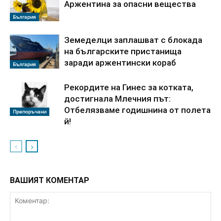
Аржентина за опасни вещества
България
Земеделци заплашват с блокада
на българските пристанища
заради аржентински кораб
България
Рекордите на Гинес за котката,
достигнала Млечния път:
Отбелязваме годишнина от полета
Препоръчани
й!
ВАШИЯТ КОМЕНТАР