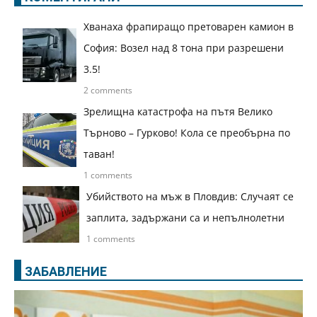
Хванаха фрапиращо претоварен камион в
София: Возел над 8 тона при разрешени
3.5!
2 comments
Зрелищна катастрофа на пътя Велико
Търново – Гурково! Кола се преобърна по
таван!
1 comments
Убийството на мъж в Пловдив: Случаят се
заплита, задържани са и непълнолетни
1 comments
ЗАБАВЛЕНИЕ