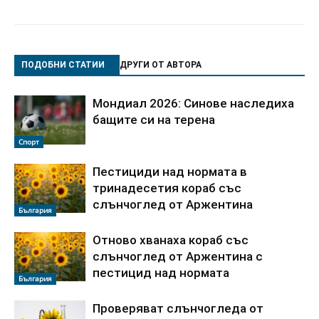
ПОДОБНИ СТАТИИ
ДРУГИ ОТ АВТОРА
Мондиал 2026: Синове наследиха
бащите си на терена
Спорт
Пестициди над нормата в
тринадесетия кораб със
слънчоглед от Аржентина
България
Отново хванаха кораб със
слънчоглед от Аржентина с
пестицид над нормата
България
Проверяват слънчогледа от