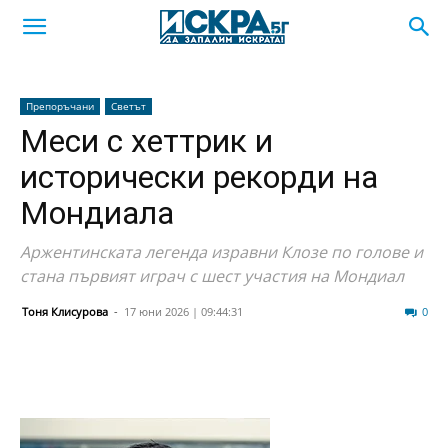
Препоръчани
Светът
Меси с хеттрик и
исторически рекорди на
Мондиала
Аржентинската легенда изравни Клозе по голове и
стана първият играч с шест участия на Мондиал
Тоня Клисурова
-
17 юни 2026 | 09:44:31
20
0