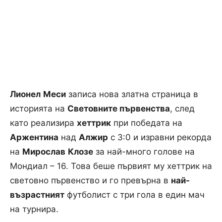
Лионел
Меси
записа нова златна страница в
историята на
Световните първенства
, след
като реализира
хеттрик
при победата на
Аржентина
над
Алжир
с 3:0 и изравни рекорда
на
Мирослав
Клозе
за най-много голове на
Мондиал – 16. Това беше първият му хеттрик на
световно първенство и го превърна в
най-
възрастният
футболист с три гола в един мач
на турнира.