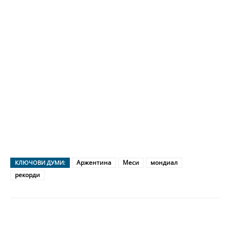
Аржентина
Меси
мондиал
КЛЮЧОВИ ДУМИ:
рекорди