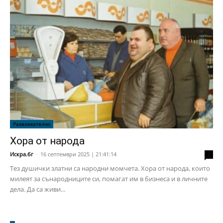
Развлекателно
Хора от народа
Искра.бг
-
16 септември 2025 | 21:41:14
2
Тез душички златни са народни момчета. Хора от народа, които
милеят за сънародниците си, помагат им в бизнеса и в личните
дела. Да са живи...