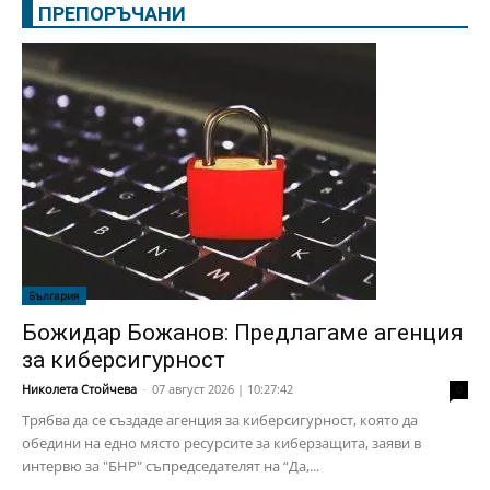
ПРЕПОРЪЧАНИ
България
Божидар Божанов: Предлагаме агенция
за киберсигурност
Николета Стойчева
-
07 август 2026 | 10:27:42
0
Трябва да се създаде агенция за киберсигурност, която да
обедини на едно място ресурсите за киберзащита, заяви в
интервю за "БНР" съпредседателят на “Да,...