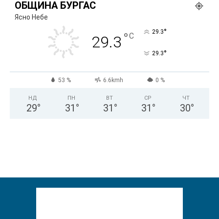
ОБЩИНА БУРГАС
Ясно Небе
°
29.3
°
C
29.3
°
29.3
53 %
6.6kmh
0 %
НД
ПН
ВТ
СР
ЧТ
29
°
31
°
31
°
31
°
30
°