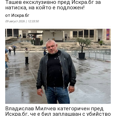
Ташев ексклузивно пред Искра.бг за
натиска, на който е подложен!
от Искра.бг
09 август 2026 | 12:33:50
Владислав Милчев категоричен пред
Искра.бг, че е бил заплашван с убийство