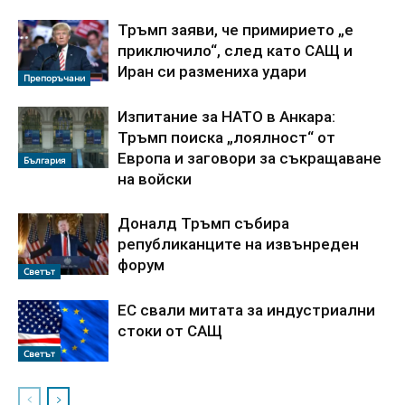
Тръмп заяви, че примирието „е
приключило“, след като САЩ и
Иран си размениха удари
Препоръчани
Изпитание за НАТО в Анкара:
Тръмп поиска „лоялност“ от
Европа и заговори за съкращаване
България
на войски
Доналд Тръмп събира
републиканците на извънреден
форум
Светът
ЕС свали митата за индустриални
стоки от САЩ
Светът