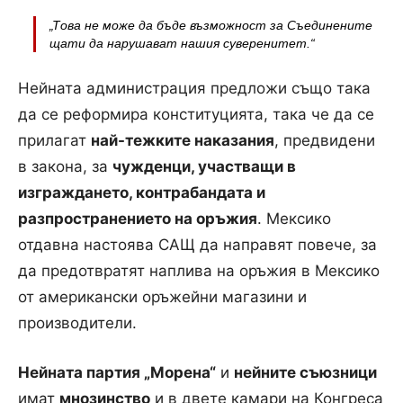
„Това не може да бъде възможност за Съединените
щати да нарушават нашия суверенитет.“
Нейната администрация предложи също така
да се реформира конституцията, така че да се
прилагат
най-тежките наказания
, предвидени
в закона, за
чужденци, участващи в
изграждането, контрабандата и
разпространението на оръжия
. Мексико
отдавна настоява САЩ да направят повече, за
да предотвратят наплива на оръжия в Мексико
от американски оръжейни магазини и
производители.
Нейната партия „Морена“
и
нейните съюзници
имат
мнозинство
и в двете камари на Конгреса