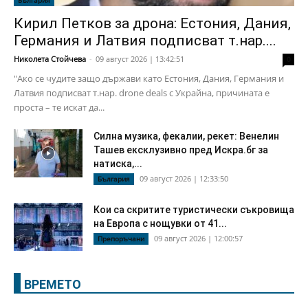
Кирил Петков за дрона: Естония, Дания,
Германия и Латвия подписват т.нар....
Николета Стойчева
-
09 август 2026 | 13:42:51
0
"Ако се чудите защо държави като Естония, Дания, Германия и
Латвия подписват т.нар. drone deals с Украйна, причината е
проста – те искат да...
Силна музика, фекалии, рекет: Венелин
Ташев ексклузивно пред Искра.бг за
натиска,...
09 август 2026 | 12:33:50
България
Кои са скритите туристически съкровища
на Европа с нощувки от 41...
09 август 2026 | 12:00:57
Препоръчани
ВРЕМЕТО