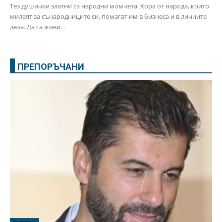
Тез душички златни са народни момчета. Хора от народа, които
милеят за сънародниците си, помагат им в бизнеса и в личните
дела. Да са живи...
ПРЕПОРЪЧАНИ
България