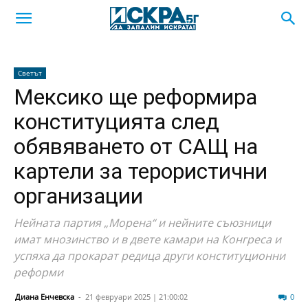
Светът
Мексико ще реформира
конституцията след
обявяването от САЩ на
картели за терористични
организации
Нейната партия „Морена“ и нейните съюзници
имат мнозинство и в двете камари на Конгреса и
успяха да прокарат редица други конституционни
реформи
Диана Енчевска
-
21 февруари 2025 | 21:00:02
31
0