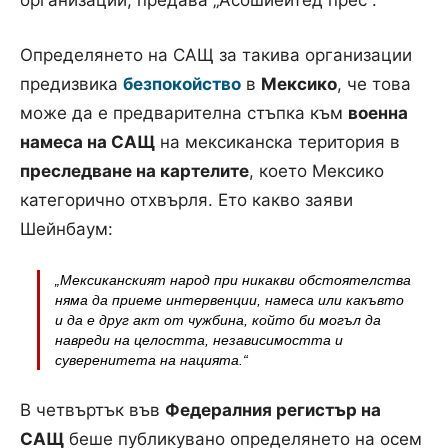
Определянето на САЩ за такива организации
предизвика
безпокойство
в
Мексико
, че това
може да е предварителна стъпка към
военна
намеса на САЩ
на мексиканска територия в
преследване на картелите
, което Мексико
категорично отхвърля. Ето какво заяви
Шейнбаум:
„Мексиканският народ при никакви обстоятелства
няма да приеме интервенции, намеса или какъвто
и да е друг акт от чужбина, който би могъл да
навреди на целостта, независимостта и
суверенитета на нацията
.“
В четвъртък във
Федералния регистър на
САЩ
беше публикувано определянето на осем