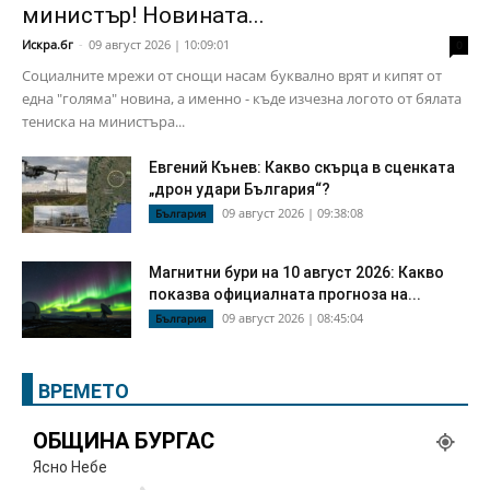
министър! Новината...
Искра.бг
-
09 август 2026 | 10:09:01
0
Социалните мрежи от снощи насам буквално врят и кипят от
една "голяма" новина, а именно - къде изчезна логото от бялата
тениска на министъра...
Евгений Кънев: Какво скърца в сценката
„дрон удари България“?
09 август 2026 | 09:38:08
България
Магнитни бури на 10 август 2026: Какво
показва официалната прогноза на...
09 август 2026 | 08:45:04
България
ВРЕМЕТО
ОБЩИНА БУРГАС
Ясно Небе