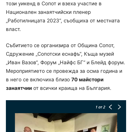
този уикенд в Сопот и взеха участие в
Национален занаятчийски пленер
„Работилницата 2023“, съобщиха от местната
власт.
Събитието се организира от Община Сопот,
Сдружение „Сопотски еснафъ“, Къща музей
„Иван Вазов“, Форум „Найфс БГ“ и Блейд форум.
Мероприятието се провежда за осма година и
в него се включиха близо
70 майстори
занаятчии
от всички краища на България.
1
от 2