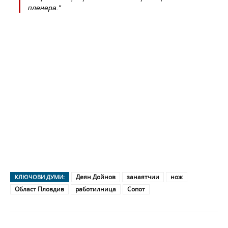
пленера.“
Деян Дойнов
занаятчии
нож
КЛЮЧОВИ ДУМИ:
Област Пловдив
работилница
Сопот