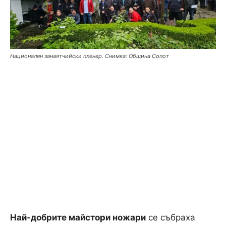
Национален занаятчийски пленер. Снимка: Община Сопот
Най-добрите майстори ножари
се събраха