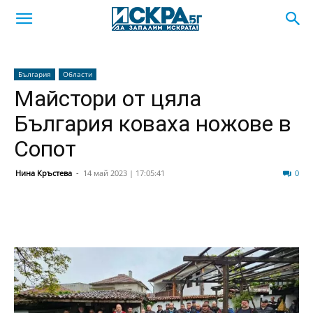
България
Области
Майстори от цяла
България коваха ножове в
Сопот
Нина Кръстева
-
14 май 2023 | 17:05:41
333
0