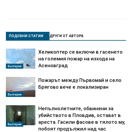
ПОДОБНИ СТАТИИ
ДРУГИ ОТ АВТОРА
Хеликоптер се включи в гасенето
на големия пожар на изхода на
Асеновград
България
Пожарът между Първомай и село
Брягово вече е локализиран
България
Непълнолетните, обвинени за
убийството в Пловдив, остават в
ареста. Гасили фасове в тялото му,
България
побоят продължил над час