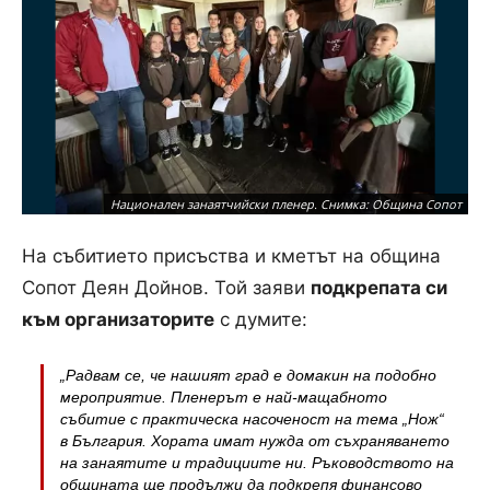
Национален занаятчийски пленер. Снимка: Община Сопот
На събитието присъства и кметът на община
Сопот Деян Дойнов. Той заяви
подкрепата си
към организаторите
с думите:
„Радвам се, че нашият град е домакин на подобно
мероприятие. Пленерът е най-мащабното
събитие с практическа насоченост на тема „Нож“
в България. Хората имат нужда от съхраняването
на занаятите и традициите ни. Ръководството на
общината ще продължи да подкрепя финансово
Национален занаятчийски пленер. Снимка: Община Сопот