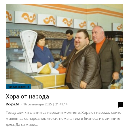
Развлекателно
Хора от народа
Искра.бг
-
16 септември 2025 | 21:41:14
2
Тез душички златни са народни момчета. Хора от народа, които
милеят за сънародниците си, помагат им в бизнеса и в личните
дела. Да са живи...