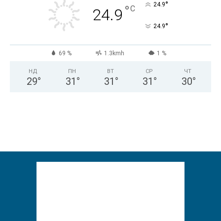
°
24.9
°
C
24.9
°
24.9
69 %
1.3kmh
1 %
НД
ПН
ВТ
СР
ЧТ
29
°
31
°
31
°
31
°
30
°