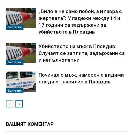
„Било е не само побой, а и гавра с
жертвата“: Младежи между 14 и
17 години са задържани за
България
убийството в Пловдив
Убийството на мъж в Пловдив:
Случаят се заплита, задържани са
и непълнолетни
България
Починал е мъж, намерен с видими
следи от насилие в Пловдив
България
ВАШИЯТ КОМЕНТАР