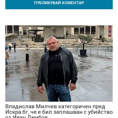
Владислав Милчев категоричен пред
Искра.бг, че е бил заплашван с убийство
от Иван Ламбов