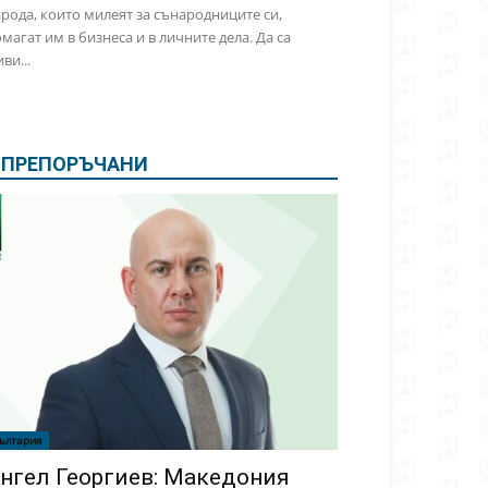
рода, които милеят за сънародниците си,
магат им в бизнеса и в личните дела. Да са
ви...
ПРЕПОРЪЧАНИ
ългария
нгел Георгиев: Македония