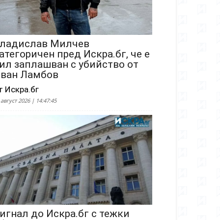
ладислав Милчев
атегоричен пред Искра.бг, че е
ил заплашван с убийство от
ван Ламбов
т Искра.бг
 август 2026 | 14:47:45
игнал до Искра.бг с тежки