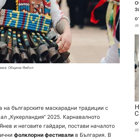
о
з
о
06
имка: Община Ямбол
Н
а на българските маскарадни традиции с
С
л „Кукерландия“ 2025. Карнавалното
о
Янев и неговите гайдари, постави началото
05
тични
фолклорни фестивали
в България. В