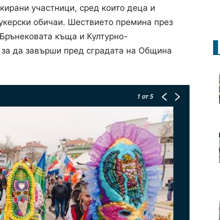
кирани участници, сред които деца и
кукерски обичаи. Шествието премина през
 Брънековата къща и Културно-
 за да завърши пред сградата на Община
1
от 5