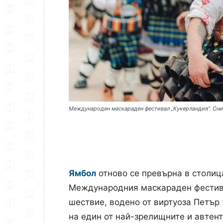
Международен маскараден фестивал „Кукерландия“. Сн
Ямбол
отново се превърна в столиц
Международния маскараден фестива
шествие, водено от виртуоза Петър 
на един от най-зрелищните и автен