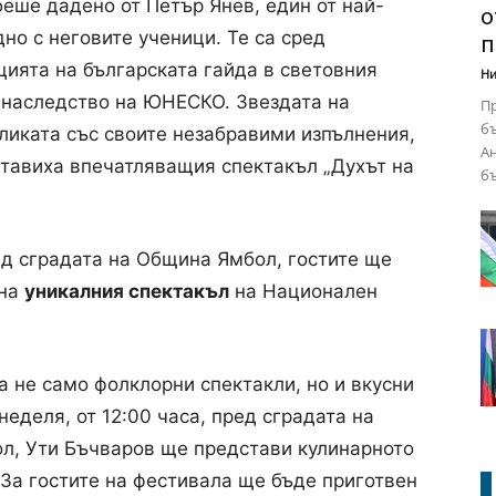
еше дадено от Петър Янев, един от най-
о
дно с неговите ученици. Те са сред
п
цията на българската гайда в световния
Ни
 наследство на ЮНЕСКО. Звездата на
Пр
бъ
ликата със своите незабравими изпълнения,
ароден маскараден фестивал „Кукерландия“. Снимка: Община Ямбол
Ан
ставиха впечатляващия спектакъл „Духът на
бъ
ред сградата на Община Ямбол, гостите ще
 на
уникалния спектакъл
на Национален
 не само фолклорни спектакли, но и вкусни
неделя, от 12:00 часа, пред сградата на
ол, Ути Бъчваров ще представи кулинарното
. За гостите на фестивала ще бъде приготвен