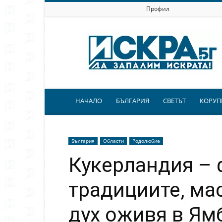
Профил
Искра.бг
НАЧАЛО
БЪЛГАРИЯ
СВЕТЪТ
КОРУП
България
Области
Родолюбие
Кукерландия – 
традициите, ма
дух оживя в Ям