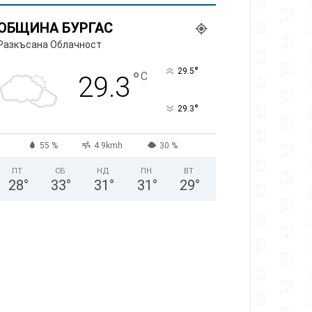
ОБЩИНА БУРГАС
Разкъсана Облачност
°
29.5
°
C
29.3
°
29.3
55 %
4.9kmh
30 %
ПТ
СБ
НД
ПН
ВТ
28
°
33
°
31
°
31
°
29
°