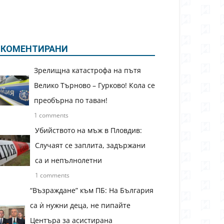
КОМЕНТИРАНИ
Зрелищна катастрофа на пътя
Велико Търново – Гурково! Кола се
преобърна по таван!
1 comments
Убийството на мъж в Пловдив:
Случаят се заплита, задържани
са и непълнолетни
1 comments
“Възраждане” към ПБ: На България
са ѝ нужни деца, не пипайте
Центъра за асистирана