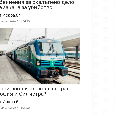
бвинения за скалъпено дело
а закана за убийство
т Искра.бг
 август 2026 | 12:54:19
ови нощни влакове свързват
офия и Силистра?
т Искра.бг
 август 2026 | 18:00:23