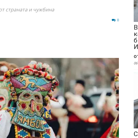
от страната и чужбина
338
0
В
к
б
И
о
06
С