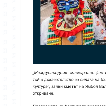
Междун
„Международният маскараден фестив
той е доказателство за силата на б
култура
“, заяви кметът на Ямбол В
откриване.