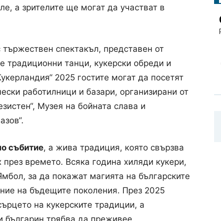
ле, а зрителите ще могат да участват в
ароден маскараден фестивал „Кукерландия“. Снимка: Община Ямбол
 тържествен спектакъл, представен от
ае традиционни танци, кукерски обреди и
Кукерландия“ 2025 гостите могат да посетят
ески работилници и базари, организирани от
зистен“, Музея на бойната слава и
азов“.
о събитие
, а жива традиция, която свързва
 през времето. Всяка година хиляди кукери,
Ямбол, за да покажат магията на българските
ение на бъдещите поколения. През 2025
сърцето на кукерските традиции, а
ки българин трябва да преживее.