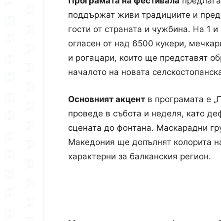
Програмата на фестивала
предлага 
поддържат живи традициите и пред
гости от страната и чужбина. На 1 
огласен от над 6500 кукери, мечкар
и рогацари, които ще представят о
началото на новата селскостопанск
Междун
Основният акцент
в програмата е „
проведе в събота и неделя, като де
сцената до фонтана. Маскарадни гр
Македония ще допълнят колорита на
характерни за балканския регион.