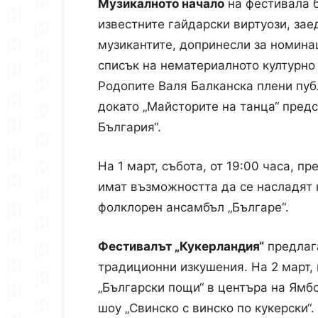
Музикалното начало
на фестивала б
известните гайдарски виртуози, зае
музикантите, допринесли за номина
списък на нематериалното културно
Родопите Валя Балканска плени пуб
Междун
докато „Майсторите на танца“ пред
България“.
На 1 март, събота, от 19:00 часа, п
имат възможността да се насладят
фолклорен ансамбъл „Българе“.
Фестивалът „Кукерландия“
предлага
традиционни изкушения. На 2 март, 
„Български пощи“ в центъра на Ямб
шоу „Свинско с винско по кукерски“