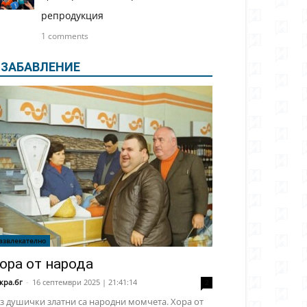
репродукция
1 comments
ЗАБАВЛЕНИЕ
азвлекателно
ора от народа
кра.бг
-
16 септември 2025 | 21:41:14
2
з душички златни са народни момчета. Хора от