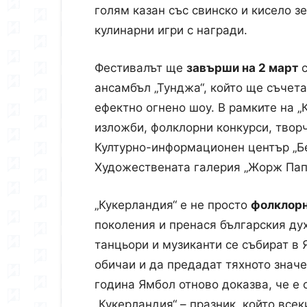
голям казан със свинско и кисело зе
кулинарни игри с награди.
Междун
Фестивалът ще
завърши на 2 март
с
ансамбъл „Тунджа“, който ще съчет
ефектно огнено шоу. В рамките на „
изложби, фолклорни конкурси, творч
Културно-информационен център „Бе
Художествената галерия „Жорж Пап
„Кукерландия“ е не просто
фолклорн
поколения и пренася българския дух
танцьори и музиканти се събират в 
обичаи и да предадат тяхното знач
година Ямбол отново доказва, че е 
„Кукерландия“ – празник, който все