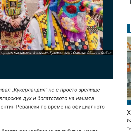
ароден маскараден фестивал „Кукерландия“. Снимка: Община Ямбол
ал „Кукерландия“ не е просто зрелище –
ългарския дух и богатството на нашата
Р
алентин Ревански по време на официалното
Х
Ис
Те