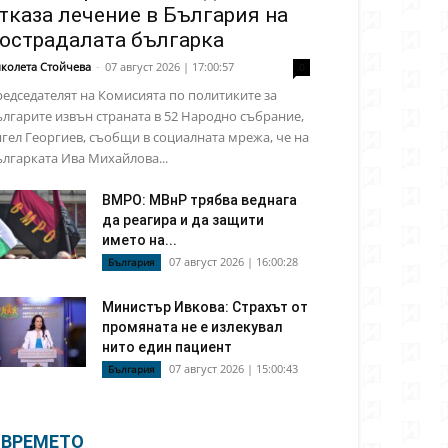
тказа лечение в България на
острадалата българка
колета Стойчева
-
07 август 2026 | 17:00:57
0
едседателят на Комисията по политиките за
лгарите извън страната в 52 Народно събрание,
гел Георгиев, съобщи в социалната мрежа, че на
лгарката Ива Михайлова...
ВМРО: МВнР трябва веднага
да реагира и да защити
името на...
07 август 2026 | 16:00:28
България
Министър Ивкова: Страхът от
промяната не е излекувал
нито един пациент
07 август 2026 | 15:00:43
България
ВРЕМЕТО