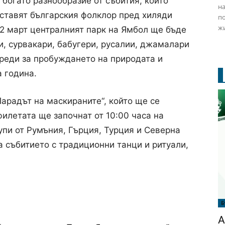
богато разнообразие от събития, които
на
ставят българския фолклор пред хиляди
по
жи
и 2 март централният парк на Ямбол ще бъде
и, сурвакари, бабугери, русалии, джамалари
бреди за пробуждането на природата и
а година.
ароден маскараден фестивал „Кукерландия“. Снимка: Община Ямбол
Парадът на маскираните“, който ще се
филетата ще започнат от 10:00 часа на
упи от Румъния, Гърция, Турция и Северна
 събитието с традиционни танци и ритуали,
Б
А