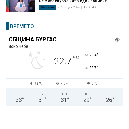
не е излекувал нито един пациент
07 август 2026 | 15:00:43
България
ВРЕМЕТО
ОБЩИНА БУРГАС
Ясно Небе
°
23.4
°
C
22.7
°
22.7
92 %
4.9kmh
0 %
СБ
НД
ПН
ВТ
СР
33
°
31
°
31
°
29
°
26
°