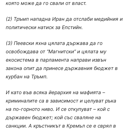
която може да го свали от власт.
(2) Тръмп нападна Иран да отслаби медийния и
политически натиск за Епстийн.
(3) Пеевски яхна цялата държава да го
освобождава от “Магнитски” и цялата му
екосистема в парламента направи извън
закона опит да принесе държавния бюджет в
курбан на Тръмп.
И като във всяка йерархия на мафията –
криминалите са в зависимост и целуват ръка
на по-горното ниво. И се откупуват – кой с
държавен бюджет; кой със сваляне на
санкции. А кръстникът в Кремъл се е сврял в