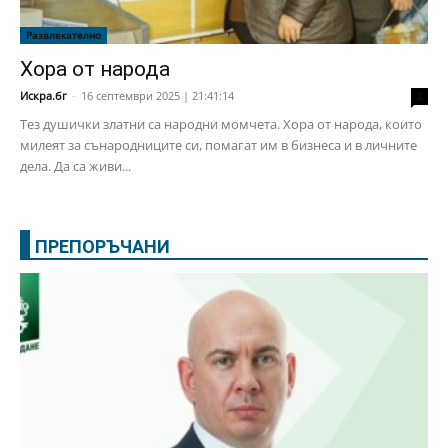
Развлекателно
Хора от народа
Искра.бг
-
16 септември 2025 | 21:41:14
2
Тез душички златни са народни момчета. Хора от народа, които
милеят за сънародниците си, помагат им в бизнеса и в личните
дела. Да са живи...
ПРЕПОРЪЧАНИ