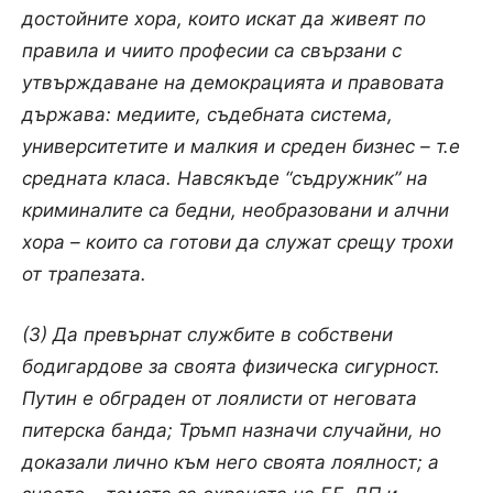
достойните хора, които искат да живеят по
правила и чиито професии са свързани с
утвърждаване на демокрацията и правовата
държава: медиите, съдебната система,
университетите и малкия и среден бизнес – т.е
средната класа. Навсякъде “съдружник” на
криминалите са бедни, необразовани и алчни
хора – които са готови да служат срещу трохи
от трапезата.
(3) Да превърнат службите в собствени
бодигардове за своята физическа сигурност.
Путин е обграден от лоялисти от неговата
питерска банда; Тръмп назначи случайни, но
доказали лично към него своята лоялност; а