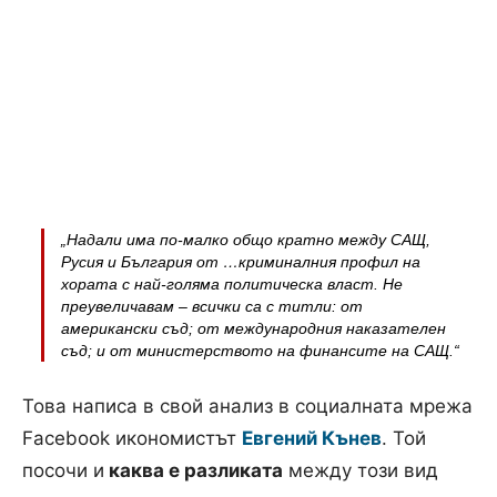
„Надали има по-малко общо кратно между САЩ,
Русия и България от …криминалния профил на
хората с най-голяма политическа власт. Не
преувеличавам – всички са с титли: от
американски съд; от международния наказателен
съд; и от министерството на финансите на САЩ.“
Това написа в свой анализ в социалната мрежа
Facebook икономистът
Евгений Кънев
. Той
посочи и
каква е разликата
между този вид