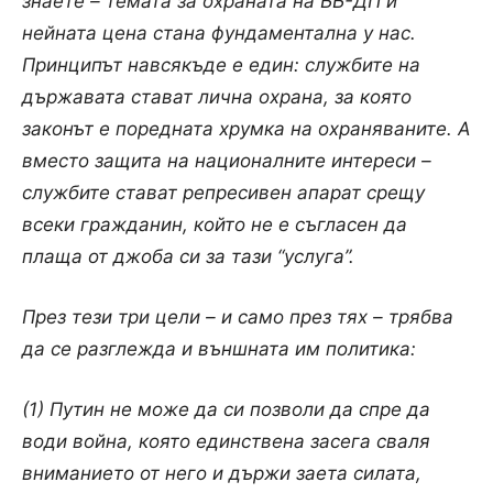
знаете – темата за охраната на ББ-ДП и
нейната цена стана фундаментална у нас.
Принципът навсякъде е един: службите на
държавата стават лична охрана, за която
законът е поредната хрумка на охраняваните. А
вместо защита на националните интереси –
службите стават репресивен апарат срещу
всеки гражданин, който не е съгласен да
плаща от джоба си за тази “услуга”.
През тези три цели – и само през тях – трябва
да се разглежда и външната им политика:
(1) Путин не може да си позволи да спре да
води война, която единствена засега сваля
вниманието от него и държи заета силата,