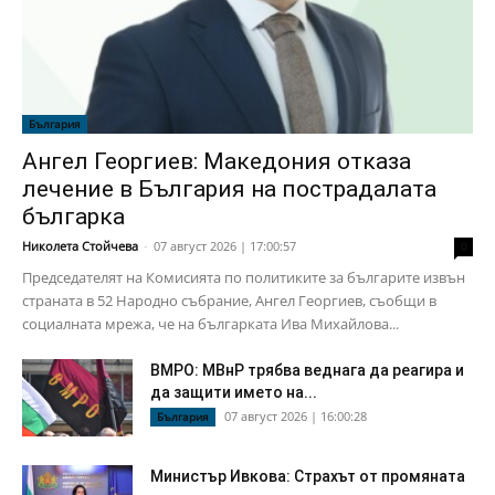
България
Ангел Георгиев: Македония отказа
лечение в България на пострадалата
българка
Николета Стойчева
-
07 август 2026 | 17:00:57
0
Председателят на Комисията по политиките за българите извън
страната в 52 Народно събрание, Ангел Георгиев, съобщи в
социалната мрежа, че на българката Ива Михайлова...
ВМРО: МВнР трябва веднага да реагира и
да защити името на...
07 август 2026 | 16:00:28
България
Министър Ивкова: Страхът от промяната