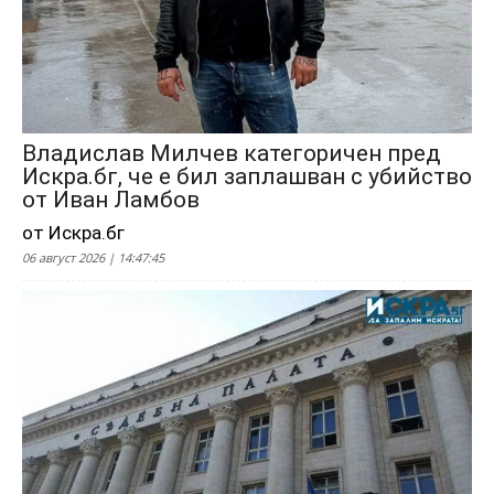
Владислав Милчев категоричен пред
Искра.бг, че е бил заплашван с убийство
от Иван Ламбов
от Искра.бг
06 август 2026 | 14:47:45