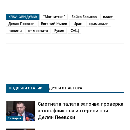
"Магнитски"
Бойко Борисов
власт
КЛЮЧОВИ ДУМИ:
Делян Пеевски
Евгений Кънев
Иран
криминали
новини
от мрежата
Русия
САЩ
ПОДОБНИ СТАТИИ
ДРУГИ ОТ АВТОРА
Сметната палата започва проверка
за конфликт на интереси при
Делян Пеевски
България