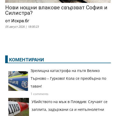
Нови нощни влакове свързват София и
Силистра?
от Искра.бг
05 август 2026 | 18:00:23
КОМЕНТИРАНИ
Зрелищна катастрофа на пътя Велико
Търново – Гурково! Кола се преобърна по
таван!
1 comments
Убийството на мъж в Пловдив: Случаят се
заплита, задържани са и непълнолетни