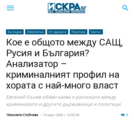
България
Любопитно
От мрежата
Политика
Светът
Кое е общото между САЩ,
Русия и България?
Анализатор –
криминалният профил на
хората с най-много власт
Евгений Кънев обяви каква е разликата между
криминалите и другите държавници и политици
Николета Стойчева
-
14 март 2026 | 16:02:49
42
0