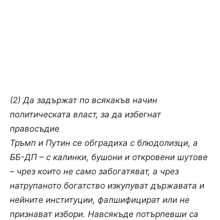
(2) Да задържат по всякакъв начин
политическата власт, за да избегнат
правосъдие
Тръмп и Путин се обградиха с блюдолизци, а
ББ-ДП – с калинки, бушони и откровени шутове
– чрез които не само забогатяват, а чрез
натрупаното богатство изкупуват държавата и
нейните институции, фалшифицират или не
признават избори. Навсякъде потърпевши са