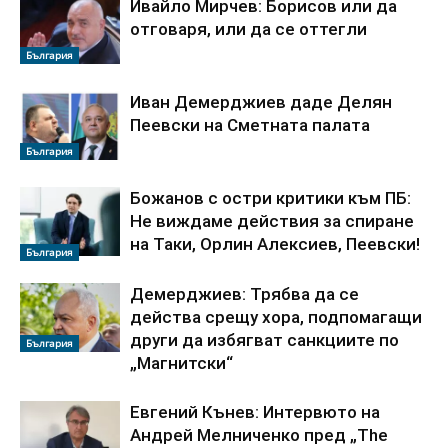
Ивайло Мирчев: Борисов или да
отговаря, или да се оттегли
България
Иван Демерджиев даде Делян
Пеевски на Сметната палата
България
Божанов с остри критики към ПБ:
Не виждаме действия за спиране
на Таки, Орлин Алексиев, Пеевски!
България
Демерджиев: Трябва да се
действа срещу хора, подпомагащи
други да избягват санкциите по
България
„Магнитски“
Евгений Кънев: Интервюто на
Андрей Мелниченко пред „The